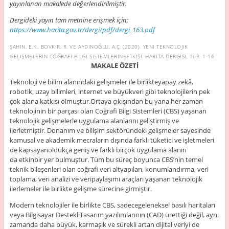
yayınlanan makalede değerlendirilmiştir.
Dergideki yayın tam metnine erişmek için;
https://www.harita.gov.tr/dergi/pdf/dergi_163.pdf
ŞAHIN, E.K., BOVKIR, R. VE AYDINOĞLU, A.Ç. (2020). YENI TEKNOLOJIK
GELIŞMELERIN COĞRAFI BILGI SISTEMLERINEETKISI.
HARITA DERGISI,
163, 1-16.
MAKALE ÖZETİ
Teknoloji ve bilim alanındaki gelişmeler ile birlikteyapay zekâ,
robotik, uzay bilimleri, internet ve büyükveri gibi teknolojilerin pek
çok alana katkısı olmuştur.Ortaya çıkışından bu yana her zaman
teknolojinin bir parçası olan Coğrafi Bilgi Sistemleri (CBS) yaşanan
teknolojik gelişmelerle uygulama alanlarını geliştirmiş ve
ilerletmiştir. Donanım ve bilişim sektöründeki gelişmeler sayesinde
kamusal ve akademik mecraların dışında farklı tüketici ve işletmeleri
de kapsayanoldukça geniş ve farklı birçok uygulama alanın
da etkinbir yer bulmuştur. Tüm bu süreç boyunca CBS’nin temel
teknik bileşenleri olan coğrafi veri altyapıları, konumlandırma, veri
toplama, veri analizi ve veripaylaşımı araçları yaşanan teknolojik
ilerlemeler ile birlikte gelişme sürecine girmiştir.
Modern teknolojiler ile birlikte CBS, sadecegeleneksel basılı haritaları
veya Bilgisayar DestekliTasarım yazılımlarının (CAD) ürettiği değil, aynı
zamanda daha büyük, karmaşık ve sürekli artan dijital veriyi de