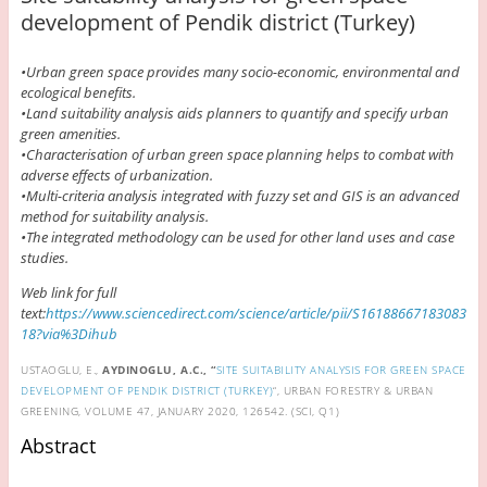
development of Pendik district (Turkey)
•Urban green space provides many socio-economic, environmental and
ecological benefits.
•Land suitability analysis aids planners to quantify and specify urban
green amenities.
•Characterisation of urban green space planning helps to combat with
adverse effects of urbanization.
•Multi-criteria analysis integrated with fuzzy set and GIS is an advanced
method for suitability analysis.
•The integrated methodology can be used for other land uses and case
studies.
Web link for full
text:
https://www.sciencedirect.com/science/article/pii/S16188667183083
18?via%3Dihub
USTAOGLU, E.,
AYDINOGLU, A.C., “
SITE SUITABILITY ANALYSIS FOR GREEN SPACE
DEVELOPMENT OF PENDIK DISTRICT (TURKEY)
“, URBAN FORESTRY & URBAN
GREENING, VOLUME 47, JANUARY 2020, 126542. (SCI, Q1)
Abstract