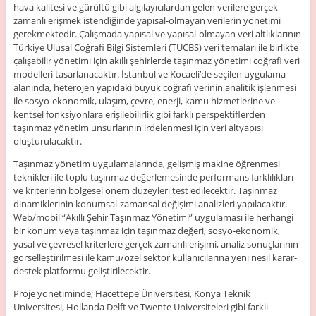
hava kalitesi ve gürültü gibi algılayıcılardan gelen verilere gerçek
zamanlı erişmek istendiğinde yapısal-olmayan verilerin yönetimi
gerekmektedir. Çalışmada yapısal ve yapısal-olmayan veri altlıklarının
Türkiye Ulusal Coğrafi Bilgi Sistemleri (TUCBS) veri temaları ile birlikte
çalışabilir yönetimi için akıllı şehirlerde taşınmaz yönetimi coğrafi veri
modelleri tasarlanacaktır. İstanbul ve Kocaeli’de seçilen uygulama
alanında, heterojen yapıdaki büyük coğrafi verinin analitik işlenmesi
ile sosyo-ekonomik, ulaşım, çevre, enerji, kamu hizmetlerine ve
kentsel fonksiyonlara erişilebilirlik gibi farklı perspektiflerden
taşınmaz yönetim unsurlarının irdelenmesi için veri altyapısı
oluşturulacaktır.
Taşınmaz yönetim uygulamalarında, gelişmiş makine öğrenmesi
teknikleri ile toplu taşınmaz değerlemesinde performans farklılıkları
ve kriterlerin bölgesel önem düzeyleri test edilecektir. Taşınmaz
dinamiklerinin konumsal-zamansal değişimi analizleri yapılacaktır.
Web/mobil “Akıllı Şehir Taşınmaz Yönetimi” uygulaması ile herhangi
bir konum veya taşınmaz için taşınmaz değeri, sosyo-ekonomik,
yasal ve çevresel kriterlere gerçek zamanlı erişimi, analiz sonuçlarının
görselleştirilmesi ile kamu/özel sektör kullanıcılarına yeni nesil karar-
destek platformu geliştirilecektir.
Proje yönetiminde; Hacettepe Üniversitesi, Konya Teknik
Üniversitesi, Hollanda Delft ve Twente Üniversiteleri gibi farklı