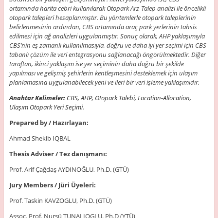
ortamında harita cebri kullanılarak Otopark Arz-Talep analizi ile öncelikli
otopark talepleri hesaplanmıştır. Bu yöntemlerle otopark taleplerinin
belirlenmesinin ardından, CBS ortamında araç park yerlerinin tahsis
edilmesi için ağ analizleri uygulanmıştır. Sonuç olarak, AHP yaklaşımıyla
CBS’nin eş zamanlı kullanılmasıyla, doğru ve daha iyi yer seçimi için CBS
tabanlı çözüm ile veri entegrasyonu sağlanacağı öngörülmektedir. Diğer
taraftan, ikinci yaklaşım ise yer seçiminin daha doğru bir şekilde
yapılması ve gelişmiş şehirlerin kentleşmesini desteklemek için ulaşım
planlamasına uygulanabilecek yeni ve ileri bir veri işleme yaklaşımıdır.
Anahtar Kelimeler:
CBS, AHP, Otopark Talebi, Location-Allocation,
Ulaşım Otopark Yeri Seçimi.
Prepared by / Hazırlayan:
Ahmad Shekib IQBAL
Thesis Adviser / Tez danışmanı:
Prof. Arif Çağdaş AYDINOĞLU, Ph.D. (GTÜ)
Jury Members / Jüri Üyeleri:
Prof. Taskin KAVZOGLU, Ph.D. (GTÜ)
Assoc. Prof. Nursü TUNALIOGLU, Ph.D (YTÜ)