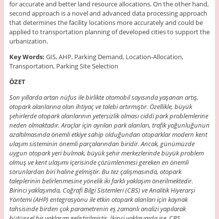
for accurate and better land resource allocations. On the other hand,
second approach is a novel and advanced data processing approach
that determines the facility locations more accurately and could be
applied to transportation planning of developed cities to support the
urbanization.
Key Words:
GIS, AHP, Parking Demand, Location-Allocation,
Transportation, Parking Site Selection
ÖZET
Son yıllarda artan nüfus ile birlikte otomobil sayısında yaşanan artış,
otopark alanlarına olan ihtiyaç ve talebi artırmıştır. Özellikle, büyük
şehirlerde otopark alanlarının yetersizlik olması ciddi park problemlerine
neden olmaktadır. Araçlar için ayrılan park alanları, trafik yoğunluğunun
azaltılmasında önemli etkiye sahip olduğundan otoparklar modern kent
ulaşım sisteminin önemli parçalarından biridir. Ancak, günümüzde
uygun otopark yeri bulmak, büyük şehir merkezlerinde büyük problem
olmuş ve kent ulaşımı içerisinde çözümlenmesi gereken en önemli
sorunlardan biri haline gelmiştir. Bu tez çalışmasında, otopark
taleplerinin belirlenmesine yönelik iki farklı yaklaşım önerilmektedir.
Birinci yaklaşımda, Coğrafi Bilgi Sistemleri (CBS) ve Analitik Hiyerarşi
Yöntemi (AHP) entegrasyonu ile etkin otopark alanları için kaynak
tahsisinde birden çok parametrenin eş zamanlı analizi yapılarak
bütünsel bir yaklaşım geliştirilmiştir. İkinci yaklaşımda ise, CBS