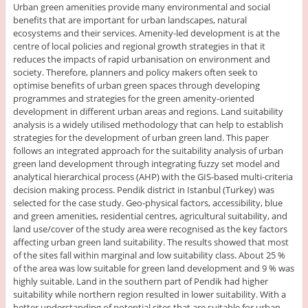
Urban green amenities provide many environmental and social
benefits that are important for urban landscapes, natural
ecosystems and their services. Amenity-led development is at the
centre of local policies and regional growth strategies in that it
reduces the impacts of rapid urbanisation on environment and
society. Therefore, planners and policy makers often seek to
optimise benefits of urban green spaces through developing
programmes and strategies for the green amenity-oriented
development in different urban areas and regions. Land suitability
analysis is a widely utilised methodology that can help to establish
strategies for the development of urban green land. This paper
follows an integrated approach for the suitability analysis of urban
green land development through integrating fuzzy set model and
analytical hierarchical process (AHP) with the GIS-based multi-criteria
decision making process. Pendik district in Istanbul (Turkey) was
selected for the case study. Geo-physical factors, accessibility, blue
and green amenities, residential centres, agricultural suitability, and
land use/cover of the study area were recognised as the key factors
affecting urban green land suitability. The results showed that most
of the sites fall within marginal and low suitability class. About 25 %
of the area was low suitable for green land development and 9 % was
highly suitable. Land in the southern part of Pendik had higher
suitability while northern region resulted in lower suitability. With a
better understanding of potential sites that are suitable for urban