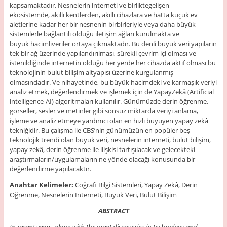
kapsamaktadır. Nesnelerin interneti ve birliktegelişen
ekosistemde, akıllı kentlerden, akıllı cihazlara ve hatta küçük ev
aletlerine kadar her bir nesnenin birbirleriyle veya daha büyük
sistemlerle bağlantılı olduğu iletişim ağları kurulmakta ve
büyük hacimliveriler ortaya çıkmaktadır. Bu denli büyük veri yapıların
tek bir ağ üzerinde yapılandırılması, sürekli çevrim içi olması ve
istenildiğinde internetin olduğu her yerde her cihazda aktif olması bu
teknolojinin bulut bilişim altyapısı üzerine kurgulanmış
olmasındadır. Ve nihayetinde, bu büyük hacimdeki ve karmaşık veriyi
analiz etmek, değerlendirmek ve işlemek için de YapayZekâ (Artificial
intelligence-AI) algoritmaları kullanılır. Günümüzde derin öğrenme,
görseller, sesler ve metinler gibi sonsuz miktarda veriyi anlama,
işleme ve analiz etmeye yardımcı olan en hızlı büyüyen yapay zekâ
tekniğidir. Bu çalışma ile CBS’nin günümüzün en popüler beş
teknolojik trendi olan büyük veri, nesnelerin interneti, bulut bilişim,
yapay zekâ, derin öğrenme ile ilişkisi tartışılacak ve gelecekteki
araştırmaların/uygulamaların ne yönde olacağı konusunda bir
değerlendirme yapılacaktır.
Anahtar Kelimeler:
Coğrafi Bilgi Sistemleri, Yapay Zekâ, Derin
Öğrenme, Nesnelerin İnterneti, Büyük Veri, Bulut Bilişim
ABSTRACT
In recent years, along with the great discoveries in technology and