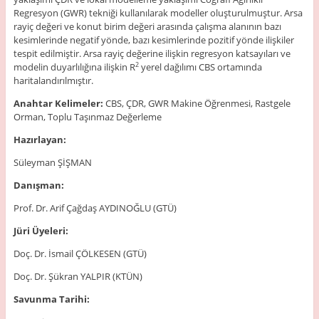
Regresyon (GWR) tekniği kullanılarak modeller oluşturulmuştur. Arsa
rayiç değeri ve konut birim değeri arasında çalışma alanının bazı
kesimlerinde negatif yönde, bazı kesimlerinde pozitif yönde ilişkiler
tespit edilmiştir. Arsa rayiç değerine ilişkin regresyon katsayıları ve
modelin duyarlılığına ilişkin R
yerel dağılımı CBS ortamında
2
haritalandırılmıştır.
Anahtar Kelimeler:
CBS, ÇDR, GWR Makine Öğrenmesi, Rastgele
Orman, Toplu Taşınmaz Değerleme
Hazırlayan:
Süleyman ŞİŞMAN
Danışman:
Prof. Dr. Arif Çağdaş AYDINOĞLU (GTÜ)
Jüri Üyeleri:
Doç. Dr. İsmail ÇÖLKESEN (GTÜ)
Doç. Dr. Şükran YALPIR (KTÜN)
Savunma Tarihi: