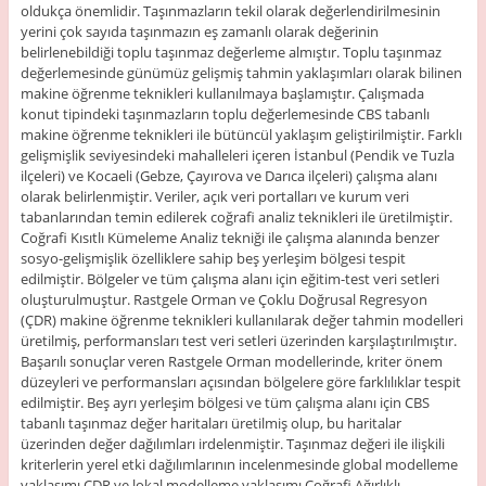
oldukça önemlidir. Taşınmazların tekil olarak değerlendirilmesinin
yerini çok sayıda taşınmazın eş zamanlı olarak değerinin
belirlenebildiği toplu taşınmaz değerleme almıştır. Toplu taşınmaz
değerlemesinde günümüz gelişmiş tahmin yaklaşımları olarak bilinen
makine öğrenme teknikleri kullanılmaya başlamıştır. Çalışmada
konut tipindeki taşınmazların toplu değerlemesinde CBS tabanlı
makine öğrenme teknikleri ile bütüncül yaklaşım geliştirilmiştir. Farklı
gelişmişlik seviyesindeki mahalleleri içeren İstanbul (Pendik ve Tuzla
ilçeleri) ve Kocaeli (Gebze, Çayırova ve Darıca ilçeleri) çalışma alanı
olarak belirlenmiştir. Veriler, açık veri portalları ve kurum veri
tabanlarından temin edilerek coğrafi analiz teknikleri ile üretilmiştir.
Coğrafi Kısıtlı Kümeleme Analiz tekniği ile çalışma alanında benzer
sosyo-gelişmişlik özelliklere sahip beş yerleşim bölgesi tespit
edilmiştir. Bölgeler ve tüm çalışma alanı için eğitim-test veri setleri
oluşturulmuştur. Rastgele Orman ve Çoklu Doğrusal Regresyon
(ÇDR) makine öğrenme teknikleri kullanılarak değer tahmin modelleri
üretilmiş, performansları test veri setleri üzerinden karşılaştırılmıştır.
Başarılı sonuçlar veren Rastgele Orman modellerinde, kriter önem
düzeyleri ve performansları açısından bölgelere göre farklılıklar tespit
edilmiştir. Beş ayrı yerleşim bölgesi ve tüm çalışma alanı için CBS
tabanlı taşınmaz değer haritaları üretilmiş olup, bu haritalar
üzerinden değer dağılımları irdelenmiştir. Taşınmaz değeri ile ilişkili
kriterlerin yerel etki dağılımlarının incelenmesinde global modelleme
yaklaşımı ÇDR ve lokal modelleme yaklaşımı Coğrafi Ağırlıklı