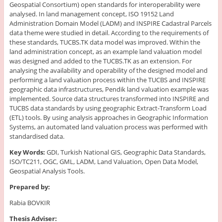
Geospatial Consortium) open standards for interoperability were
analysed. In land management concept, ISO 19152 Land
Administration Domain Model (LADM) and INSPIRE Cadastral Parcels
data theme were studied in detail. According to the requirements of
these standards, TUCBS.TK data model was improved. Within the
land administration concept, as an example land valuation model
was designed and added to the TUCBS.TK as an extension. For
analysing the availability and operability of the designed model and
performing a land valuation process within the TUCBS and INSPIRE
geographic data infrastructures, Pendik land valuation example was
implemented. Source data structures transformed into INSPIRE and
TUCBS data standards by using geographic Extract-Transform Load
(ETL) tools. By using analysis approaches in Geographic Information
Systems, an automated land valuation process was performed with
standardised data.
Key Words:
GDI, Turkish National GIS, Geographic Data Standards,
ISO/TC211, OGC, GML, LADM, Land Valuation, Open Data Model,
Geospatial Analysis Tools.
Prepared by:
Rabia BOVKIR
Thesis Adviser: