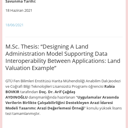
Savunma Tarihi:
18 Haziran 2021
18/06/2021
M.Sc. Thesis: “Designing A Land
Administration Model Supporting Data
Interoperability Between Applications: Land
Valuation Example”
GTÜ Fen Bilimleri Enstitüsü Harita Mühendisliği Anabilim Dalı Jeodezi
ve Coğrafi Bilgi Teknolojileri Lisansüstü Programı öğrencisi
Rabia
BOVKIR
tarafından
Doç. Dr. Arif Çağdaş
AYDINOĞLU
danışmanlığında hazırlanan “
Uygulamalar Arasında
Verilerin Birlikte Çalışabilirliğini Destekleyen Arazi İdaresi
Modeli Tasarımı: Arazi Değerlemesi Örneği
” konulu yüksek lisans
tezi tamamlanmıştır.