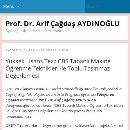
Menu
Prof. Dr. Arif Çağdaş AYDINOĞLU
Aydınoğlu kişisel ve akademik web sitesi
TAGGED WITH
TAŞINMAZ DEĞERLEMESI
Yüksek Lisans Tezi: CBS Tabanlı Makine
Öğrenme Teknikleri ile Toplu Taşınmaz
Değerlemesi
GTÜ Fen Bilimleri Enstitüsü Harita Mühendisliği Anabilim Dalı Jeodezi ve
Coğrafi Bilgi Teknolojileri Lisansüstü Programı öğrencisi
Süleyman
ŞİŞMAN
tarafından
Prof. Dr. Arif Çağdaş AYDINOĞLU
danışmanlığında hazırlanan “
CBS Tabanlı Makine Öğrenme Teknikleri
ile Toplu Taşınmaz Değerlemesi
” konulu yüksek lisans tezi
tamamlanmıştır.
ÖZET
: Taşınmazların değerlerinin güncel yaklaşımlarla objektif tespiti