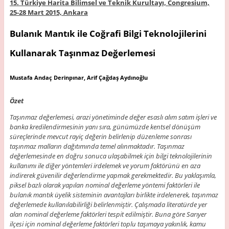
15. Türkiye Harita Bilimsel ve Teknik Kurultayı, Congresium,
25-28 Mart 2015, Ankara
Bulanık Mantık ile Coğrafi Bilgi Teknolojilerini
Kullanarak Taşınmaz Değerlemesi
Mustafa Andaç Derinpınar, Arif Çağdaş Aydınoğlu
Özet
Taşınmaz değerlemesi, arazi yönetiminde değer esaslı alım satım işleri ve
banka kredilendirmesinin yanı sıra, günümüzde kentsel dönüşüm
süreçlerinde mevcut rayiç değerin belirlenip düzenleme sonrası
taşınmaz malların dağıtımında temel alınmaktadır. Taşınmaz
değerlemesinde en doğru sonuca ulaşabilmek için bilgi teknolojilerinin
kullanımı ile diğer yöntemleri irdelemek ve yorum faktörünü en aza
indirerek güvenilir değerlendirme yapmak gerekmektedir. Bu yaklaşımla,
piksel bazlı olarak yapılan nominal değerleme yöntemi faktörleri ile
bulanık mantık üyelik sisteminin avantajları birlikte irdelenerek, taşınmaz
değerlemede kullanılabilirliği belirlenmiştir. Çalışmada literatürde yer
alan nominal değerleme faktörleri tespit edilmiştir. Buna göre Sarıyer
ilçesi için nominal değerleme faktörleri toplu taşımaya yakınlık, kamu