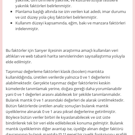
yakınlık faktörleri belirlenmiştir.
Planlama başlığı altında ise izin verilen kat adedi, imar durumu
ve üst düzey yola çıkış faktörleri belirlenmiştir.
Kullanım düzeyi kapsamında, eğim, bakı ve manzara faktörleri
irdelenmiştir.
Bu faktörler için Sarıyer ilçesinin araştırma amaçlı kullanılan veri
altlıkları ve web tabanlı harita servislerinden sayısallaştırma yoluyla
elde edilmiştir.
Taşınmaz değerleme faktörleri klasik (boolen) mantıkta
kullanıldığında, üretilen verilerde yalnızca 0 ve 1 değerlerini
alabilmektedir. Gerçekte taşınmaz değer faktörlerini keskin
kümelerde tanımlamak yerine, doğası gereği daha yorumlanabilir
yani 0 ve 1 değerleri arasını alabilecek bir şekilde tanımlanmalıdır.
Bulanık mantık 0 ve 1 arasındaki değerleri de alarak üretilmektedir.
Bütün faktörlerde üretilen analiz sonuçları bulanık mantık
üyeliklerine alınarak 0 ve 1 arası piksel değerlerine getirilmiştir.
Böylece bütün veriler birbiri ile kıyaslanabilecek ve üst üste
bindirilerek tek bir veri elde edilebilecek konuma gelmiştir. Bulanık
mantık üyeliklerinin diğer avantajı ise, üyeliğe alınan değer faktörü
davranışının bulanık mantığa [0,1] genel bir üyelik fonksiyonu grafiği