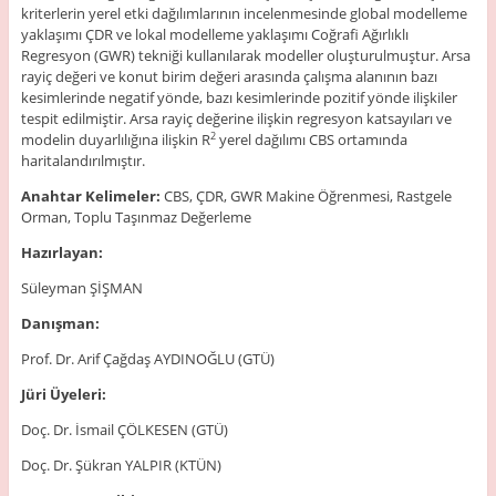
kriterlerin yerel etki dağılımlarının incelenmesinde global modelleme
yaklaşımı ÇDR ve lokal modelleme yaklaşımı Coğrafi Ağırlıklı
Regresyon (GWR) tekniği kullanılarak modeller oluşturulmuştur. Arsa
rayiç değeri ve konut birim değeri arasında çalışma alanının bazı
kesimlerinde negatif yönde, bazı kesimlerinde pozitif yönde ilişkiler
tespit edilmiştir. Arsa rayiç değerine ilişkin regresyon katsayıları ve
modelin duyarlılığına ilişkin R
yerel dağılımı CBS ortamında
2
haritalandırılmıştır.
Anahtar Kelimeler:
CBS, ÇDR, GWR Makine Öğrenmesi, Rastgele
Orman, Toplu Taşınmaz Değerleme
Hazırlayan:
Süleyman ŞİŞMAN
Danışman:
Prof. Dr. Arif Çağdaş AYDINOĞLU (GTÜ)
Jüri Üyeleri:
Doç. Dr. İsmail ÇÖLKESEN (GTÜ)
Doç. Dr. Şükran YALPIR (KTÜN)