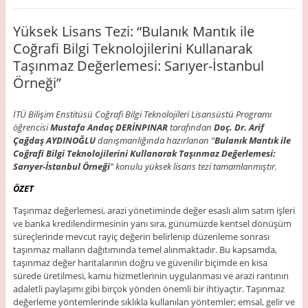
Yüksek Lisans Tezi: “Bulanık Mantık ile
Coğrafi Bilgi Teknolojilerini Kullanarak
Taşınmaz Değerlemesi: Sarıyer-İstanbul
Örneği”
İTÜ Bilişim Enstitüsü Coğrafi Bilgi Teknolojileri Lisansüstü Programı
öğrencisi
Mustafa Andaç DERİNPINAR
tarafından
Doç. Dr. Arif
Çağdaş AYDINOĞLU
danışmanlığında hazırlanan “
Bulanık Mantık ile
Coğrafi Bilgi Teknolojilerini Kullanarak Taşınmaz Değerlemesi:
Sarıyer-İstanbul Örneği
” konulu yüksek lisans tezi tamamlanmıştır.
ÖZET
Taşınmaz değerlemesi, arazi yönetiminde değer esaslı alım satım işleri
ve banka kredilendirmesinin yanı sıra, günümüzde kentsel dönüşüm
süreçlerinde mevcut rayiç değerin belirlenip düzenleme sonrası
taşınmaz malların dağıtımında temel alınmaktadır. Bu kapsamda,
taşınmaz değer haritalarının doğru ve güvenilir biçimde en kısa
sürede üretilmesi, kamu hizmetlerinin uygulanması ve arazi rantının
adaletli paylaşımı gibi birçok yönden önemli bir ihtiyaçtır. Taşınmaz
değerleme yöntemlerinde sıklıkla kullanılan yöntemler; emsal, gelir ve