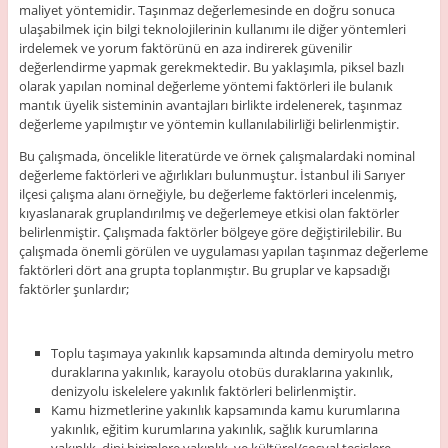
maliyet yöntemidir. Taşınmaz değerlemesinde en doğru sonuca
ulaşabilmek için bilgi teknolojilerinin kullanımı ile diğer yöntemleri
irdelemek ve yorum faktörünü en aza indirerek güvenilir
değerlendirme yapmak gerekmektedir. Bu yaklaşımla, piksel bazlı
olarak yapılan nominal değerleme yöntemi faktörleri ile bulanık
mantık üyelik sisteminin avantajları birlikte irdelenerek, taşınmaz
değerleme yapılmıştır ve yöntemin kullanılabilirliği belirlenmiştir.
Bu çalışmada, öncelikle literatürde ve örnek çalışmalardaki nominal
değerleme faktörleri ve ağırlıkları bulunmuştur. İstanbul ili Sarıyer
ilçesi çalışma alanı örneğiyle, bu değerleme faktörleri incelenmiş,
kıyaslanarak gruplandırılmış ve değerlemeye etkisi olan faktörler
belirlenmiştir. Çalışmada faktörler bölgeye göre değiştirilebilir. Bu
çalışmada önemli görülen ve uygulaması yapılan taşınmaz değerleme
faktörleri dört ana grupta toplanmıştır. Bu gruplar ve kapsadığı
faktörler şunlardır;
Toplu taşımaya yakınlık kapsamında altında demiryolu metro
duraklarına yakınlık, karayolu otobüs duraklarına yakınlık,
denizyolu iskelelere yakınlık faktörleri belirlenmiştir.
Kamu hizmetlerine yakınlık kapsamında kamu kurumlarına
yakınlık, eğitim kurumlarına yakınlık, sağlık kurumlarına
yakınlık, dini birimlere yakınlık, ve kültürel/sosyal tesislere