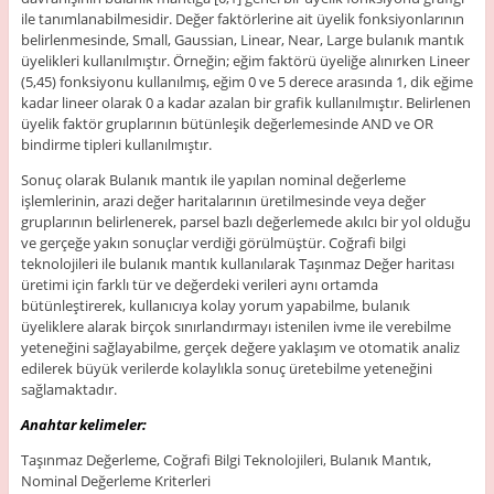
ile tanımlanabilmesidir. Değer faktörlerine ait üyelik fonksiyonlarının
belirlenmesinde, Small, Gaussian, Linear, Near, Large bulanık mantık
üyelikleri kullanılmıştır. Örneğin; eğim faktörü üyeliğe alınırken Lineer
(5,45) fonksiyonu kullanılmış, eğim 0 ve 5 derece arasında 1, dik eğime
kadar lineer olarak 0 a kadar azalan bir grafik kullanılmıştır. Belirlenen
üyelik faktör gruplarının bütünleşik değerlemesinde AND ve OR
bindirme tipleri kullanılmıştır.
Sonuç olarak Bulanık mantık ile yapılan nominal değerleme
işlemlerinin, arazi değer haritalarının üretilmesinde veya değer
gruplarının belirlenerek, parsel bazlı değerlemede akılcı bir yol olduğu
ve gerçeğe yakın sonuçlar verdiği görülmüştür. Coğrafi bilgi
teknolojileri ile bulanık mantık kullanılarak Taşınmaz Değer haritası
üretimi için farklı tür ve değerdeki verileri aynı ortamda
bütünleştirerek, kullanıcıya kolay yorum yapabilme, bulanık
üyeliklere alarak birçok sınırlandırmayı istenilen ivme ile verebilme
yeteneğini sağlayabilme, gerçek değere yaklaşım ve otomatik analiz
edilerek büyük verilerde kolaylıkla sonuç üretebilme yeteneğini
sağlamaktadır.
Anahtar kelimeler:
Taşınmaz Değerleme, Coğrafi Bilgi Teknolojileri, Bulanık Mantık,
Nominal Değerleme Kriterleri