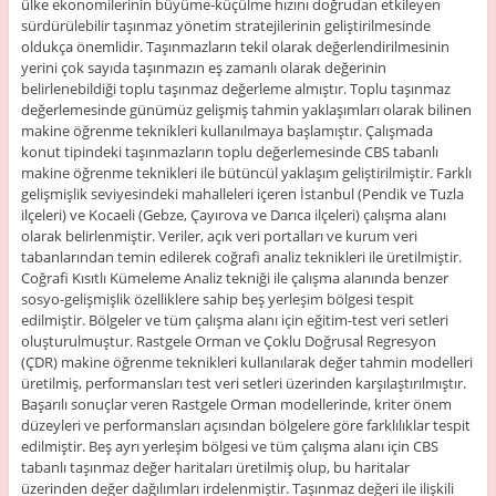
ülke ekonomilerinin büyüme-küçülme hızını doğrudan etkileyen
sürdürülebilir taşınmaz yönetim stratejilerinin geliştirilmesinde
oldukça önemlidir. Taşınmazların tekil olarak değerlendirilmesinin
yerini çok sayıda taşınmazın eş zamanlı olarak değerinin
belirlenebildiği toplu taşınmaz değerleme almıştır. Toplu taşınmaz
değerlemesinde günümüz gelişmiş tahmin yaklaşımları olarak bilinen
makine öğrenme teknikleri kullanılmaya başlamıştır. Çalışmada
konut tipindeki taşınmazların toplu değerlemesinde CBS tabanlı
makine öğrenme teknikleri ile bütüncül yaklaşım geliştirilmiştir. Farklı
gelişmişlik seviyesindeki mahalleleri içeren İstanbul (Pendik ve Tuzla
ilçeleri) ve Kocaeli (Gebze, Çayırova ve Darıca ilçeleri) çalışma alanı
olarak belirlenmiştir. Veriler, açık veri portalları ve kurum veri
tabanlarından temin edilerek coğrafi analiz teknikleri ile üretilmiştir.
Coğrafi Kısıtlı Kümeleme Analiz tekniği ile çalışma alanında benzer
sosyo-gelişmişlik özelliklere sahip beş yerleşim bölgesi tespit
edilmiştir. Bölgeler ve tüm çalışma alanı için eğitim-test veri setleri
oluşturulmuştur. Rastgele Orman ve Çoklu Doğrusal Regresyon
(ÇDR) makine öğrenme teknikleri kullanılarak değer tahmin modelleri
üretilmiş, performansları test veri setleri üzerinden karşılaştırılmıştır.
Başarılı sonuçlar veren Rastgele Orman modellerinde, kriter önem
düzeyleri ve performansları açısından bölgelere göre farklılıklar tespit
edilmiştir. Beş ayrı yerleşim bölgesi ve tüm çalışma alanı için CBS
tabanlı taşınmaz değer haritaları üretilmiş olup, bu haritalar
üzerinden değer dağılımları irdelenmiştir. Taşınmaz değeri ile ilişkili