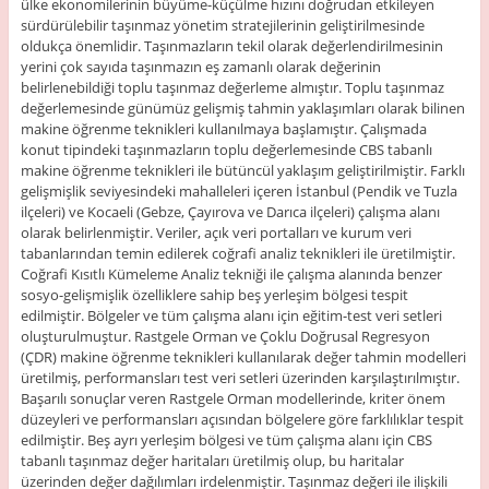
ülke ekonomilerinin büyüme-küçülme hızını doğrudan etkileyen
sürdürülebilir taşınmaz yönetim stratejilerinin geliştirilmesinde
oldukça önemlidir. Taşınmazların tekil olarak değerlendirilmesinin
yerini çok sayıda taşınmazın eş zamanlı olarak değerinin
belirlenebildiği toplu taşınmaz değerleme almıştır. Toplu taşınmaz
değerlemesinde günümüz gelişmiş tahmin yaklaşımları olarak bilinen
makine öğrenme teknikleri kullanılmaya başlamıştır. Çalışmada
konut tipindeki taşınmazların toplu değerlemesinde CBS tabanlı
makine öğrenme teknikleri ile bütüncül yaklaşım geliştirilmiştir. Farklı
gelişmişlik seviyesindeki mahalleleri içeren İstanbul (Pendik ve Tuzla
ilçeleri) ve Kocaeli (Gebze, Çayırova ve Darıca ilçeleri) çalışma alanı
olarak belirlenmiştir. Veriler, açık veri portalları ve kurum veri
tabanlarından temin edilerek coğrafi analiz teknikleri ile üretilmiştir.
Coğrafi Kısıtlı Kümeleme Analiz tekniği ile çalışma alanında benzer
sosyo-gelişmişlik özelliklere sahip beş yerleşim bölgesi tespit
edilmiştir. Bölgeler ve tüm çalışma alanı için eğitim-test veri setleri
oluşturulmuştur. Rastgele Orman ve Çoklu Doğrusal Regresyon
(ÇDR) makine öğrenme teknikleri kullanılarak değer tahmin modelleri
üretilmiş, performansları test veri setleri üzerinden karşılaştırılmıştır.
Başarılı sonuçlar veren Rastgele Orman modellerinde, kriter önem
düzeyleri ve performansları açısından bölgelere göre farklılıklar tespit
edilmiştir. Beş ayrı yerleşim bölgesi ve tüm çalışma alanı için CBS
tabanlı taşınmaz değer haritaları üretilmiş olup, bu haritalar
üzerinden değer dağılımları irdelenmiştir. Taşınmaz değeri ile ilişkili