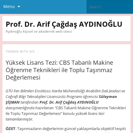
Menu
Prof. Dr. Arif Çağdaş AYDINOĞLU
Aydınoğlu kişisel ve akademik web sitesi
TAGGED WITH
GIS
Yüksek Lisans Tezi: CBS Tabanlı Makine
Öğrenme Teknikleri ile Toplu Taşınmaz
Değerlemesi
GTÜ Fen Bilimleri Enstitüsü Harita Mühendisliği Anabilim Dalı Jeodezi ve
Coğrafi Bilgi Teknolojileri Lisansüstü Programı öğrencisi
Süleyman
ŞİŞMAN
tarafından
Prof. Dr. Arif Çağdaş AYDINOĞLU
danışmanlığında hazırlanan “
CBS Tabanlı Makine Öğrenme Teknikleri
ile Toplu Taşınmaz Değerlemesi
” konulu yüksek lisans tezi
tamamlanmıştır.
ÖZET
: Taşınmazların değerlerinin güncel yaklaşımlarla objektif tespiti