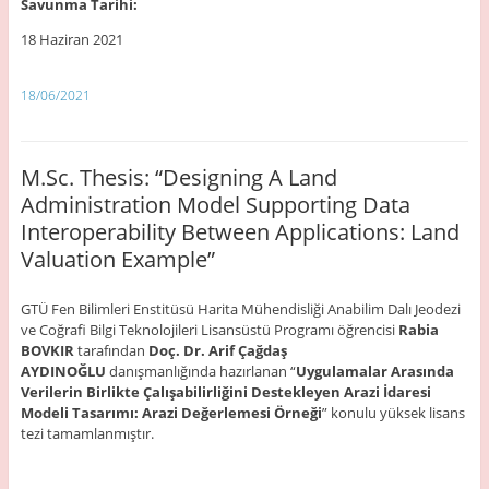
Savunma Tarihi:
18 Haziran 2021
18/06/2021
M.Sc. Thesis: “Designing A Land
Administration Model Supporting Data
Interoperability Between Applications: Land
Valuation Example”
GTÜ Fen Bilimleri Enstitüsü Harita Mühendisliği Anabilim Dalı Jeodezi
ve Coğrafi Bilgi Teknolojileri Lisansüstü Programı öğrencisi
Rabia
BOVKIR
tarafından
Doç. Dr. Arif Çağdaş
AYDINOĞLU
danışmanlığında hazırlanan “
Uygulamalar Arasında
Verilerin Birlikte Çalışabilirliğini Destekleyen Arazi İdaresi
Modeli Tasarımı: Arazi Değerlemesi Örneği
” konulu yüksek lisans
tezi tamamlanmıştır.