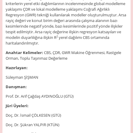
kriterlerin yerel etki dağılımlarının incelenmesinde global modelleme
yaklaşımı ÇDR ve lokal modelleme yaklaşımı Coğrafi Ağırlıklı
Regresyon (GWR) tekniği kullanılarak modeller oluşturulmuştur. Arsa
rayiç değeri ve konut birim değeri arasında çalışma alanının bazı
kesimlerinde negatif yönde, bazı kesimlerinde pozitif yönde ilişkiler
tespit edilmiştir. Arsa rayiç değerine ilişkin regresyon katsayıları ve
modelin duyarlılığına ilişkin R
yerel dağılımı CBS ortamında
2
haritalandırılmıştır.
Anahtar Kelimeler:
CBS, ÇDR, GWR Makine Öğrenmesi, Rastgele
Orman, Toplu Taşınmaz Değerleme
Hazırlayan:
Süleyman ŞİŞMAN
Danışman:
Prof. Dr. Arif Çağdaş AYDINOĞLU (GTÜ)
Jüri Üyeleri:
Doç. Dr. İsmail ÇÖLKESEN (GTÜ)
Doç. Dr. Şükran YALPIR (KTÜN)