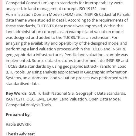
Geospatial Consortium) open standards for interoperability were
analysed. In land management concept, ISO 19152 Land
Administration Domain Model (LADM) and INSPIRE Cadastral Parcels
data theme were studied in detail. According to the requirements of
these standards, TUCBS.TK data model was improved. Within the
land administration concept, as an example land valuation model
was designed and added to the TUCBS.TK as an extension. For
analysing the availability and operability of the designed model and
performing a land valuation process within the TUCBS and INSPIRE
geographic data infrastructures, Pendik land valuation example was
implemented. Source data structures transformed into INSPIRE and
TUCBS data standards by using geographic Extract-Transform Load
(ETL) tools. By using analysis approaches in Geographic Information
Systems, an automated land valuation process was performed with
standardised data.
Key Words:
GDI, Turkish National GIS, Geographic Data Standards,
ISO/TC211, OGC, GML, LADM, Land Valuation, Open Data Model,
Geospatial Analysis Tools.
Prepared by:
Rabia BOVKIR
Thesis Adviser: