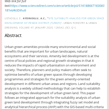
Web link for full
text:
https://www.sciencedirect.com/science/article/pii/S16188667183083
18?via%3Dihub
USTAOGLU, E.,
AYDINOGLU, A.C., “
SITE SUITABILITY ANALYSIS FOR GREEN SPACE
DEVELOPMENT OF PENDIK DISTRICT (TURKEY)
“, URBAN FORESTRY & URBAN
GREENING, VOLUME 47, JANUARY 2020, 126542. (SCI, Q1)
Abstract
Urban green amenities provide many environmental and social
benefits that are important for urban landscapes, natural
ecosystems and their services. Amenity-led development is at the
centre of local policies and regional growth strategies in that it
reduces the impacts of rapid urbanisation on environment and
society. Therefore, planners and policy makers often seek to
optimise benefits of urban green spaces through developing
programmes and strategies for the green amenity-oriented
development in different urban areas and regions. Land suitability
analysis is a widely utilised methodology that can help to establish
strategies for the development of urban green land. This paper
follows an integrated approach for the suitability analysis of urban
green land development through integrating fuzzy set model and
analytical hierarchical process (AHP) with the GIS-based multi-criteria