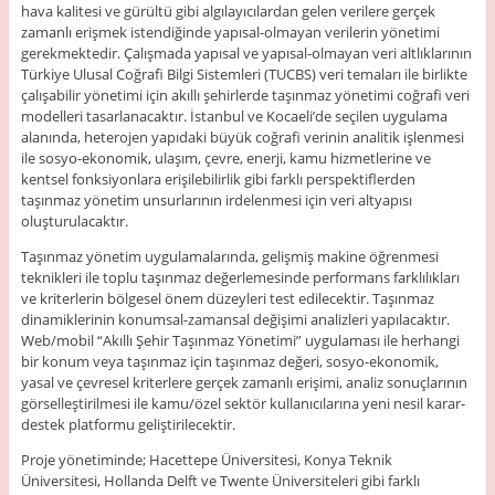
hava kalitesi ve gürültü gibi algılayıcılardan gelen verilere gerçek
zamanlı erişmek istendiğinde yapısal-olmayan verilerin yönetimi
gerekmektedir. Çalışmada yapısal ve yapısal-olmayan veri altlıklarının
Türkiye Ulusal Coğrafi Bilgi Sistemleri (TUCBS) veri temaları ile birlikte
çalışabilir yönetimi için akıllı şehirlerde taşınmaz yönetimi coğrafi veri
modelleri tasarlanacaktır. İstanbul ve Kocaeli’de seçilen uygulama
alanında, heterojen yapıdaki büyük coğrafi verinin analitik işlenmesi
ile sosyo-ekonomik, ulaşım, çevre, enerji, kamu hizmetlerine ve
kentsel fonksiyonlara erişilebilirlik gibi farklı perspektiflerden
taşınmaz yönetim unsurlarının irdelenmesi için veri altyapısı
oluşturulacaktır.
Taşınmaz yönetim uygulamalarında, gelişmiş makine öğrenmesi
teknikleri ile toplu taşınmaz değerlemesinde performans farklılıkları
ve kriterlerin bölgesel önem düzeyleri test edilecektir. Taşınmaz
dinamiklerinin konumsal-zamansal değişimi analizleri yapılacaktır.
Web/mobil “Akıllı Şehir Taşınmaz Yönetimi” uygulaması ile herhangi
bir konum veya taşınmaz için taşınmaz değeri, sosyo-ekonomik,
yasal ve çevresel kriterlere gerçek zamanlı erişimi, analiz sonuçlarının
görselleştirilmesi ile kamu/özel sektör kullanıcılarına yeni nesil karar-
destek platformu geliştirilecektir.
Proje yönetiminde; Hacettepe Üniversitesi, Konya Teknik
Üniversitesi, Hollanda Delft ve Twente Üniversiteleri gibi farklı