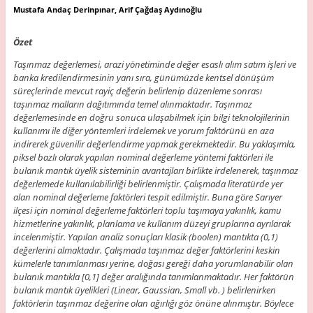
Mustafa Andaç Derinpınar, Arif Çağdaş Aydınoğlu
Özet
Taşınmaz değerlemesi, arazi yönetiminde değer esaslı alım satım işleri ve
banka kredilendirmesinin yanı sıra, günümüzde kentsel dönüşüm
süreçlerinde mevcut rayiç değerin belirlenip düzenleme sonrası
taşınmaz malların dağıtımında temel alınmaktadır. Taşınmaz
değerlemesinde en doğru sonuca ulaşabilmek için bilgi teknolojilerinin
kullanımı ile diğer yöntemleri irdelemek ve yorum faktörünü en aza
indirerek güvenilir değerlendirme yapmak gerekmektedir. Bu yaklaşımla,
piksel bazlı olarak yapılan nominal değerleme yöntemi faktörleri ile
bulanık mantık üyelik sisteminin avantajları birlikte irdelenerek, taşınmaz
değerlemede kullanılabilirliği belirlenmiştir. Çalışmada literatürde yer
alan nominal değerleme faktörleri tespit edilmiştir. Buna göre Sarıyer
ilçesi için nominal değerleme faktörleri toplu taşımaya yakınlık, kamu
hizmetlerine yakınlık, planlama ve kullanım düzeyi gruplarına ayrılarak
incelenmiştir. Yapılan analiz sonuçları klasik (boolen) mantıkta (0,1)
değerlerini almaktadır. Çalışmada taşınmaz değer faktörlerini keskin
kümelerle tanımlanması yerine, doğası gereği daha yorumlanabilir olan
bulanık mantıkla [0,1] değer aralığında tanımlanmaktadır. Her faktörün
bulanık mantık üyelikleri (Linear, Gaussian, Small vb. ) belirlenirken
faktörlerin taşınmaz değerine olan ağırlığı göz önüne alınmıştır. Böylece