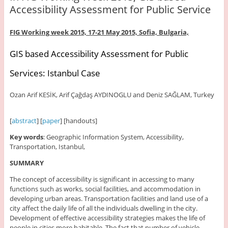
Accessibility Assessment for Public Service
FIG Working week 2015, 17-21 May 2015,
Sofia, Bulgaria,
GIS based Accessibility Assessment for Public
Services: Istanbul Case
Ozan Arif KESİK, Arif Çağdaş AYDINOGLU and Deniz SAĞLAM, Turkey
[
abstract
] [
paper
] [handouts]
Key words
: Geographic Information System, Accessibility,
Transportation, Istanbul,
SUMMARY
The concept of accessibility is significant in accessing to many
functions such as works, social facilities, and accommodation in
developing urban areas. Transportation facilities and land use of a
city affect the daily life of all the individuals dwelling in the city.
Development of effective accessibility strategies makes the life of
people in cities more habitable. The fact that number of vehicle