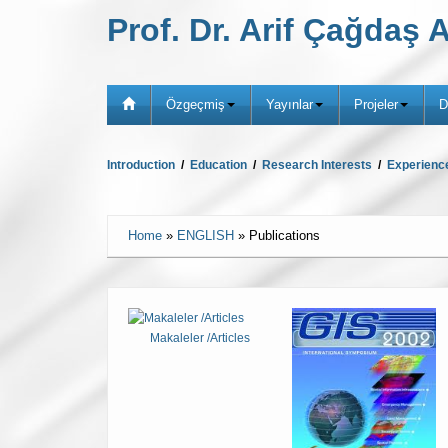
Prof. Dr. Arif Çağda
Özgeçmiş
Yayınlar
Projeler
D
Introduction
/
Education
/
Research Interests
/
Experienc
Home
»
ENGLISH
»
Publications
Makaleler /Articles