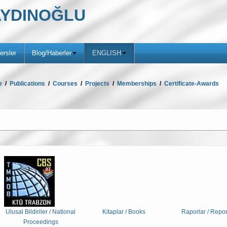
ş AYDINOĞLU
ersler
Blog/Haberler
ENGLISH
e
/
Publications
/
Courses
/
Projects
/
Memberships
/
Certificate-Awards
Ulusal Bildiriler / National
Kitaplar / Books
Raporlar / Repor
Proceedings