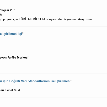
rojesi 2.0
”
9)
üğü projesi için TÜBİTAK BİLGEM bünyesinde Başuzman Araştırmacı
eliştirilmesi İşi
“
vasyon Ar-Ge Merkezi
”
 için Coğrafi Veri Standartlarının Geliştirilmesi
”
mleri Genel Müd.