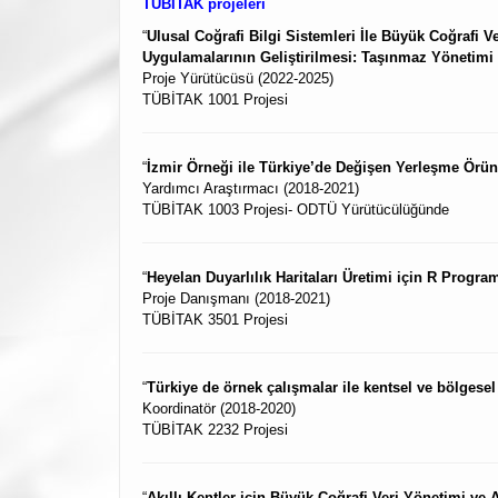
TÜBİTAK projeleri
“
Ulusal Coğrafi Bilgi Sistemleri İle Büyük Coğrafi
Uygulamalarının Geliştirilmesi: Taşınmaz Yönetimi
Proje Yürütücüsü (2022-2025)
TÜBİTAK 1001 Projesi
“
İzmir Örneği ile Türkiye’de Değişen Yerleşme Ör
Yardımcı Araştırmacı (2018-2021)
TÜBİTAK 1003 Projesi- ODTÜ Yürütücülüğünde
“
Heyelan Duyarlılık Haritaları Üretimi için R Progr
Proje Danışmanı (2018-2021)
TÜBİTAK 3501 Projesi
“
Türkiye de örnek çalışmalar ile kentsel ve bölgese
Koordinatör (2018-2020)
TÜBİTAK 2232 Projesi
“
Akıllı Kentler için Büyük Coğrafi Veri Yönetimi ve A