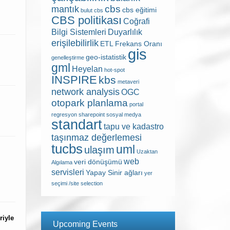
cbs
mantık
cbs eğitimi
bulut cbs
CBS politikası
Coğrafi
Bilgi Sistemleri
Duyarlılık
erişilebilirlik
ETL
Frekans Oranı
gis
geo-istatistik
genelleştirme
gml
Heyelan
hot-spot
INSPIRE
kbs
metaveri
network analysis
OGC
otopark planlama
portal
regresyon
sharepoint
sosyal medya
standart
tapu ve kadastro
taşınmaz değerlemesi
tucbs
uml
ulaşım
Uzaktan
web
veri dönüşümü
Algılama
servisleri
Yapay Sinir ağları
yer
seçimi /site selection
riyle
Upcoming Events