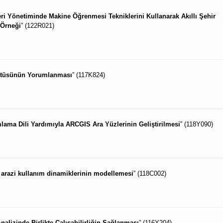
 Veri Yönetiminde Makine Öğrenmesi Tekniklerini Kullanarak Akıllı Şehir
 Örneği
” (122R021)
üntüsünün Yorumlanması
” (117K824)
amlama Dili Yardımıyla ARCGIS Ara Yüzlerinin Geliştirilmesi
” (118Y090)
l arazi kullanım dinamiklerinin modellemesi
” (118C002)
nalizinde Birlikte Çalışabilirliğin Sağlanması
” (116Y204)