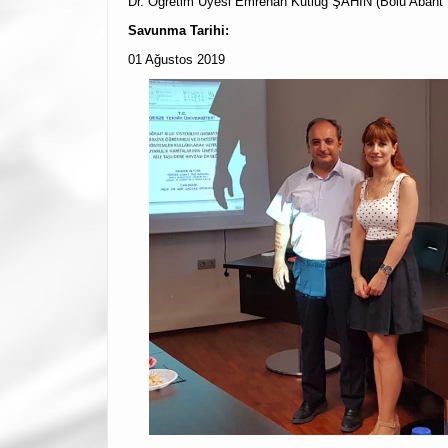
Dr. Öğretim Üyesi Emrehan Kutluğ ŞAHİN (Bolu Abant İ
Savunma Tarihi:
01 Ağustos 2019