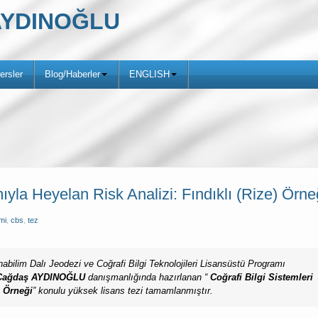
ş AYDINOĞLU
ersler
Blog/Haberler
ENGLISH
yla Heyelan Risk Analizi: Fındıklı (Rize) Örne
mi
,
cbs
,
tez
abilim Dalı Jeodezi ve Coğrafi Bilgi Teknolojileri Lisansüstü Programı
f Çağdaş AYDINOĞLU
danışmanlığında hazırlanan “
Coğrafi Bilgi Sistemleri
) Örneği
” konulu yüksek lisans tezi tamamlanmıştır.