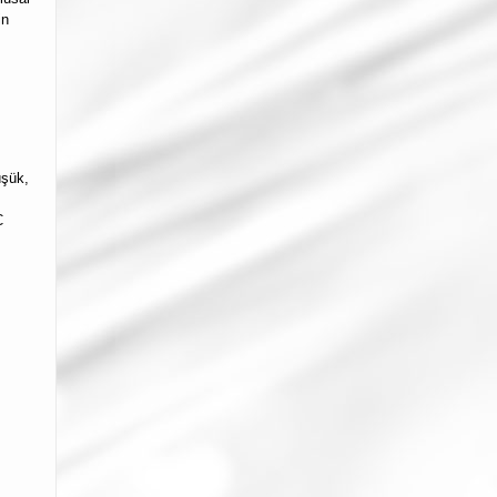
in
üşük,
C