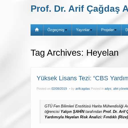
Prof. Dr. Arif Çağda
Özgeçmiş
Yayınlar
Projeler
D
Tag Archives:
Heyelan
Yüksek Lisans Tezi: “CBS Yardımı
Posted on
02/08/2019
by
arifcagdas
Posted in
adys
,
afet yöneti
GTÜ Fen Bilimleri Enstitüsü Harita Mühendisliği An
öğrencisi
Yalçın ŞAHİN
tarafından
Prof. Dr. Ari
Yardımıyla Heyelan Risk Analizi: Fındıklı (Rize