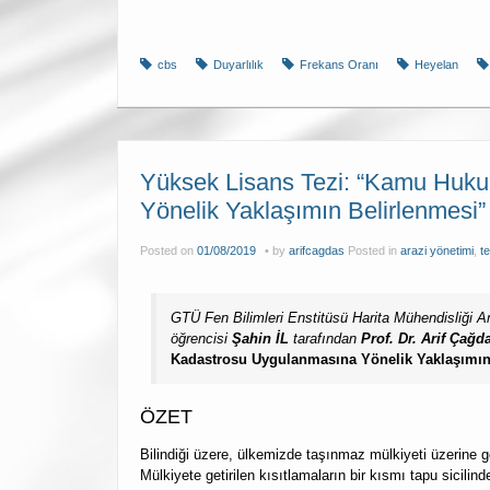
cbs
Duyarlılık
Frekans Oranı
Heyelan
Yüksek Lisans Tezi: “Kamu Huku
Yönelik Yaklaşımın Belirlenmesi”
Posted on
01/08/2019
by
arifcagdas
Posted in
arazi yönetimi
,
t
GTÜ Fen Bilimleri Enstitüsü Harita Mühendisliği An
öğrencisi
Şahin İL
tarafından
Prof. Dr. Arif Ça
Kadastrosu Uygulanmasına Yönelik Yaklaşımın
ÖZET
Bilindiği üzere, ülkemizde taşınmaz mülkiyeti üzerine get
Mülkiyete getirilen kısıtlamaların bir kısmı tapu sicil