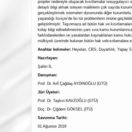
projeler nedeniyle oluşacak kısıtlamalar iseuygulayıcı
detaylı bilgi almak isteyen maliklerin çok sayıda kurumu
gerçekleştirmek istemeleri durumunda diğer kurumlarl
yaşandığı İsviçre’de bu tür problemlerin önüne geçileb
geliştirilmiştir. Taşınmaza ait bütün hak ve kısıtlamal
kolay bilgi edinebilmesinin yanı sıra kamu kurumlarınca
farklıidarelerden ve yasalardan kaynaklanan kamu hukuk
mülkiyeti üzerinde bulunan bütün hak vekısıtlamalara en 
Anahtar kelimeler:
Heyelan, CBS, Duyarlılık, Yapay Si
Hazırlayan:
Şahin İL
Danışman:
Prof. Dr. Arif Çağdaş AYDINOĞLU (GTÜ)
Jüri Üyeleri:
Prof. Dr. Taşkın KAVZOĞLU (GTÜ)
Doç. Dr. Çiğdem GÖKSEL (İTÜ)
Savunma Tarihi:
01 Ağustos 2019