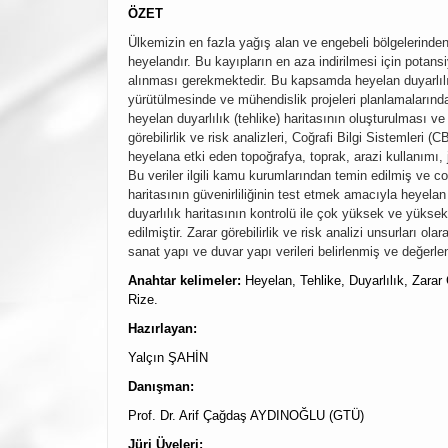
ÖZET
Ülkemizin en fazla yağış alan ve engebeli bölgelerinde
heyelandır. Bu kayıpların en aza indirilmesi için potansiy
alınması gerekmektedir. Bu kapsamda heyelan duyarlılık
yürütülmesinde ve mühendislik projeleri planlamalarında 
heyelan duyarlılık (tehlike) haritasının oluşturulması ve 
görebilirlik ve risk analizleri, Coğrafi Bilgi Sistemleri (
heyelana etki eden topoğrafya, toprak, arazi kullanımı, je
Bu veriler ilgili kamu kurumlarından temin edilmiş ve co
haritasının güvenirliliğinin test etmek amacıyla heyelan 
duyarlılık haritasının kontrolü ile çok yüksek ve yüks
edilmiştir. Zarar görebilirlik ve risk analizi unsurları ola
sanat yapı ve duvar yapı verileri belirlenmiş ve değerlen
Anahtar kelimeler:
Heyelan, Tehlike, Duyarlılık, Zarar 
Rize.
Hazırlayan:
Yalçın ŞAHİN
Danışman:
Prof. Dr. Arif Çağdaş AYDINOĞLU (GTÜ)
Jüri Üyeleri: