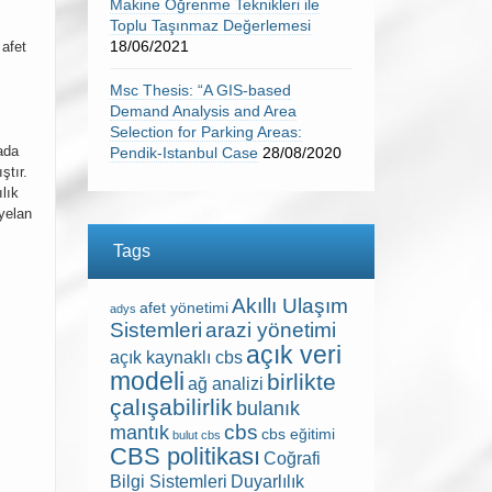
Makine Öğrenme Teknikleri ile
Toplu Taşınmaz Değerlemesi
18/06/2021
 afet
Msc Thesis: “A GIS-based
Demand Analysis and Area
Selection for Parking Areas:
mada
Pendik-Istanbul Case
28/08/2020
ştır.
ılık
yelan
Tags
Akıllı Ulaşım
afet yönetimi
adys
Sistemleri
arazi yönetimi
açık veri
açık kaynaklı cbs
modeli
birlikte
ağ analizi
çalışabilirlik
bulanık
cbs
mantık
cbs eğitimi
bulut cbs
CBS politikası
Coğrafi
Bilgi Sistemleri
Duyarlılık