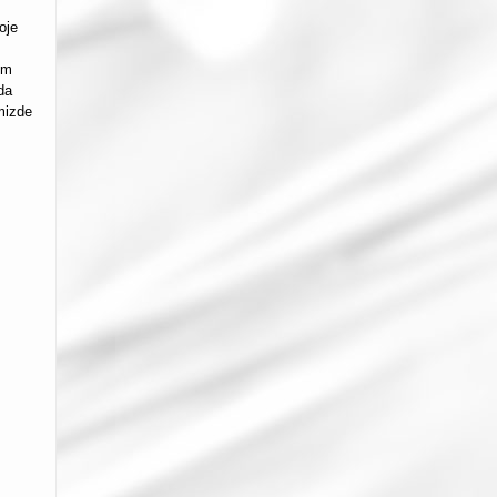
oje
em
da
mizde