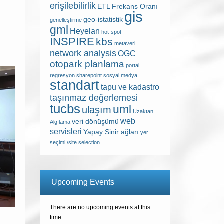
erişilebilirlik
ETL
Frekans Oranı
gis
geo-istatistik
genelleştirme
gml
Heyelan
hot-spot
INSPIRE
kbs
metaveri
network analysis
OGC
otopark planlama
portal
regresyon
sharepoint
sosyal medya
standart
tapu ve kadastro
taşınmaz değerlemesi
tucbs
uml
ulaşım
Uzaktan
web
veri dönüşümü
Algılama
servisleri
Yapay Sinir ağları
yer
seçimi /site selection
Upcoming Events
There are no upcoming events at this
time.