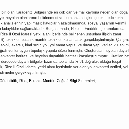
n biri olan Karadeniz Bölgesi’nde en çok can ve mal kaybına neden olan doğal
el heyalan alanlarının belirlenmesi ve bu alanlara ilişkin gerekli tedbirlerin
 analizlerinin yapılması; kayıpların azaltılmasında, sosyal yaşamın verimli
kolaylıklar sağlamaktadır. Bu çalısmada, Rize ili, Fındıklı İlçe sınırlarında
Rize İl Özel İdaresi yetki alanı içerisinde belirlenen unsurlara ilişkin zarar
CBS) teknikleri bulanık mantık teknikleri kullanılarak gerçekleştirilmiştir. Çalış
oloji, akarsu, idari sınır, yol, yol sanat yapısı ve duvar yapı verileri kullanılmı
ğrafi veriler uygun topolojik yapıda düzenlenmiştir. Oluşturulan heyelan duyarl
envanter haritası ve heyelan duyarlılık haritası karşılaştırılmıştır.
Üretilen he
ek derecede duyarlı bölgeler bazında toplamda % 81 doğruluk olduğu tespit
rak, Rize İl Özel İdaresi yetki alanı içerisinde yer alan yol envanteri verileri, yol
dirmeler gerçekleştirilmiştir.
Görebilirlik, Risk, Bulanık Mantık, Coğrafi Bilgi Sistemleri,