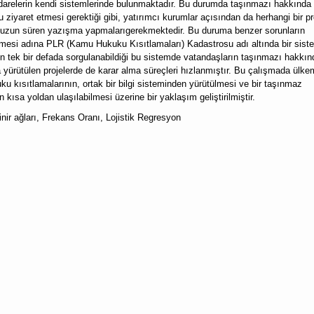
 idarelerin kendi sistemlerinde bulunmaktadır. Bu durumda taşınmazı hakkında
 ziyaret etmesi gerektiği gibi, yatırımcı kurumlar açısından da herhangi bir pr
a uzun süren yazışma yapmalarıgerekmektedir. Bu duruma benzer sorunların
ilmesi adına PLR (Kamu Hukuku Kısıtlamaları) Kadastrosu adı altında bir sist
arın tek bir defada sorgulanabildiği bu sistemde vatandaşların taşınmazı hakkın
 yürütülen projelerde de karar alma süreçleri hızlanmıştır. Bu çalışmada ülke
u kısıtlamalarının, ortak bir bilgi sisteminden yürütülmesi ve bir taşınmaz
kısa yoldan ulaşılabilmesi üzerine bir yaklaşım geliştirilmiştir.
nir ağları, Frekans Oranı, Lojistik Regresyon