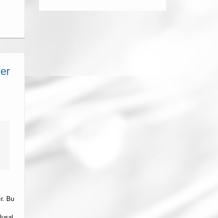
er
ır. Bu
lusal