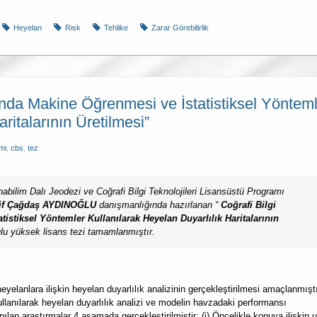
Heyelan
Risk
Tehlike
Zarar Görebilirlik
da Makine Öğrenmesi ve İstatistiksel Yönteml
ritalarının Üretilmesi”
mi
,
cbs
,
tez
abilim Dalı Jeodezi ve Coğrafi Bilgi Teknolojileri Lisansüstü Programı
Arif Çağdaş AYDINOĞLU
danışmanlığında hazırlanan “
Coğrafi Bilgi
istiksel Yöntemler Kullanılarak Heyelan Duyarlılık Haritalarının
ulu yüksek lisans tezi tamamlanmıştır.
eyelanlara ilişkin heyelan duyarlılık analizinin gerçekleştirilmesi amaçlanmışt
llanılarak heyelan duyarlılık analizi ve modelin havzadaki performansı
apılan araştırmalar 4 aşamada gerçekleştirilmiştir: (i) Öncelikle konuya ilişkin u