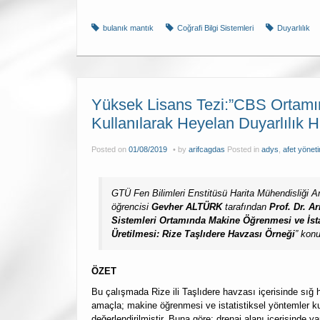
bulanık mantık
Coğrafi Bilgi Sistemleri
Duyarlılık
Yüksek Lisans Tezi:”CBS Ortamın
Kullanılarak Heyelan Duyarlılık Ha
Posted on
01/08/2019
by
arifcagdas
Posted in
adys
,
afet yöneti
GTÜ Fen Bilimleri Enstitüsü Harita Mühendisliği An
öğrencisi
Gevher ALTÜRK
tarafından
Prof. Dr. 
Sistemleri Ortamında Makine Öğrenmesi ve İstat
Üretilmesi: Rize Taşlıdere Havzası Örneği
” kon
ÖZET
Bu çalışmada Rize ili Taşlıdere havzası içerisinde sığ h
amaçla; makine öğrenmesi ve istatistiksel yöntemler ku
değerlendirilmiştir. Buna göre; drenaj alanı içerisinde y