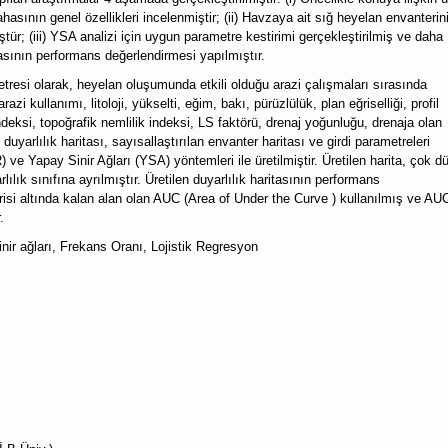
ahasının genel özellikleri incelenmiştir; (ii) Havzaya ait sığ heyelan envanterin
tür; (iii) YSA analizi için uygun parametre kestirimi gerçekleştirilmiş ve daha
itasının performans değerlendirmesi yapılmıştır.
etresi olarak, heyelan oluşumunda etkili olduğu arazi çalışmaları sırasında
i kullanımı, litoloji, yükselti, eğim, bakı, pürüzlülük, plan eğriselliği, profil
ndeksi, topoğrafik nemlilik indeksi, LS faktörü, drenaj yoğunluğu, drenaja olan
yarlılık haritası, sayısallaştırılan envanter haritası ve girdi parametreleri
 ve Yapay Sinir Ağları (YSA) yöntemleri ile üretilmiştir. Üretilen harita, çok d
ık sınıfına ayrılmıştır. Üretilen duyarlılık haritasının performans
isi altında kalan alan olan AUC (Area of Under the Curve ) kullanılmış ve AU
r.
nir ağları, Frekans Oranı, Lojistik Regresyon