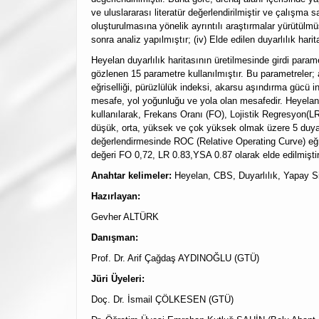
ve uluslararası literatür değerlendirilmiştir ve çalışma s
oluşturulmasına yönelik ayrıntılı araştırmalar yürütülmüş
sonra analiz yapılmıştır; (iv) Elde edilen duyarlılık har
Heyelan duyarlılık haritasının üretilmesinde girdi param
gözlenen 15 parametre kullanılmıştır. Bu parametreler; araz
eğriselliği, pürüzlülük indeksi, akarsu aşındırma gücü i
mesafe, yol yoğunluğu ve yola olan mesafedir. Heyelan du
kullanılarak, Frekans Oranı (FO), Lojistik Regresyon(LR)
düşük, orta, yüksek ve çok yüksek olmak üzere 5 duyarlıl
değerlendirmesinde ROC (Relative Operating Curve) eğr
değeri FO 0,72, LR 0.83,YSA 0.87 olarak elde edilmişti
Anahtar kelimeler:
Heyelan, CBS, Duyarlılık, Yapay Si
Hazırlayan:
Gevher ALTÜRK
Danışman:
Prof. Dr. Arif Çağdaş AYDINOĞLU (GTÜ)
Jüri Üyeleri:
Doç. Dr. İsmail ÇÖLKESEN (GTÜ)