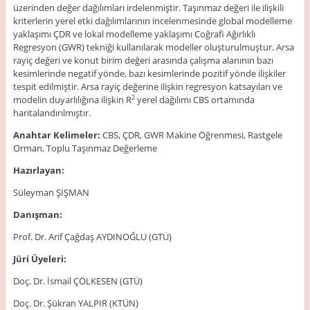
üzerinden değer dağılımları irdelenmiştir. Taşınmaz değeri ile ilişkili
kriterlerin yerel etki dağılımlarının incelenmesinde global modelleme
yaklaşımı ÇDR ve lokal modelleme yaklaşımı Coğrafi Ağırlıklı
Regresyon (GWR) tekniği kullanılarak modeller oluşturulmuştur. Arsa
rayiç değeri ve konut birim değeri arasında çalışma alanının bazı
kesimlerinde negatif yönde, bazı kesimlerinde pozitif yönde ilişkiler
tespit edilmiştir. Arsa rayiç değerine ilişkin regresyon katsayıları ve
modelin duyarlılığına ilişkin R
yerel dağılımı CBS ortamında
2
haritalandırılmıştır.
Anahtar Kelimeler:
CBS, ÇDR, GWR Makine Öğrenmesi, Rastgele
Orman, Toplu Taşınmaz Değerleme
Hazırlayan:
Süleyman ŞİŞMAN
Danışman:
Prof. Dr. Arif Çağdaş AYDINOĞLU (GTÜ)
Jüri Üyeleri:
Doç. Dr. İsmail ÇÖLKESEN (GTÜ)
Doç. Dr. Şükran YALPIR (KTÜN)