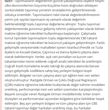
ÖZET
: Taşınmazların değerlerinin güncel yaklaşımlarla objektif tespiti
ülke ekonomilerinin büyüme-küçülme hızını doğrudan etkileyen
sürdürülebilir taşınmaz yönetim stratejilerinin geliştirilmesinde
oldukça önemlidir. Taşınmazların tekil olarak değerlendirilmesinin
yerini çok sayıda taşınmazın eş zamanlı olarak değerinin
belirlenebildiği toplu taşınmaz değerleme almıştır. Toplu taşınmaz
değerlemesinde günümüz gelişmiş tahmin yaklaşımları olarak bilinen
makine öğrenme teknikleri kullanılmaya başlamıştır. Çalışmada
konut tipindeki taşınmazların toplu değerlemesinde CBS tabanlı
makine öğrenme teknikleri ile bütüncül yaklaşım geliştirilmiştir. Farklı
gelişmişlik seviyesindeki mahalleleri içeren İstanbul (Pendik ve Tuzla
ilçeleri) ve Kocaeli (Gebze, Çayırova ve Darıca ilçeleri) çalışma alanı
olarak belirlenmiştir. Veriler, açık veri portalları ve kurum veri
tabanlarından temin edilerek coğrafi analiz teknikleri ile üretilmiştir.
Coğrafi Kısıtlı Kümeleme Analiz tekniği ile çalışma alanında benzer
sosyo-gelişmişlik özelliklere sahip beş yerleşim bölgesi tespit
edilmiştir. Bölgeler ve tüm çalışma alanı için eğitim-test veri setleri
oluşturulmuştur. Rastgele Orman ve Çoklu Doğrusal Regresyon
(ÇDR) makine öğrenme teknikleri kullanılarak değer tahmin modelleri
üretilmiş, performansları test veri setleri üzerinden karşılaştırılmıştır.
Başarılı sonuçlar veren Rastgele Orman modellerinde, kriter önem
düzeyleri ve performansları açısından bölgelere göre farklılıklar tespit
edilmiştir. Beş ayrı yerleşim bölgesi ve tüm çalışma alanı için CBS
tabanlı taşınmaz değer haritaları üretilmiş olup, bu haritalar