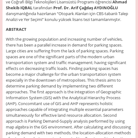
ve Coğrafi Bilgi Teknolojileri Lisansüstü Programı öğrencisi
Ahmad
Shekib IQBAL
tarafından
Prof. Dr. Arif Çağdaş AYDINOĞLU
danışmanlığında hazırlanan “Otopark Alanları için CBS-tabanlı Talep
Analizi ve Yer Seçimi” konulu yüksek lisans tezi tamamlanmıştır.
ABSTRACT
With the growing population and increasing number of vehicles,
there has been a parallel increase in demand for parking spaces.
Large cities are suffering from the lack of parking spaces. Parking
spaces are one of the significant parts of the modern urban
transportation system and traffic management; having significant
effects on decreasing traffic loads. Finding parking spaces has
become a major challenge for the urban transportation system
especially in the downtown of metropolises. This thesis aims to
determine parking demand by implementing two different
approaches. The first approach is the integration of Geographic
Information System (GIS) with the Analytical Hierarchy Process
(AHP). Concomitant use of GIS and AHP represents holistic
approaches capable of integrating multiple essential parameters
simultaneously for effective land resource allocation. Second
approach is Parking Demand-Supply analysis performed by using
map algebra in the GIS environment. After calculating and discussing
parking demand with two methods, the location-allocation methods