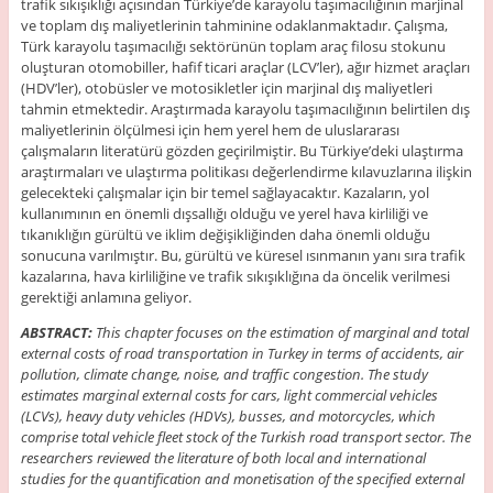
trafik sıkışıklığı açısından Türkiye’de karayolu taşımacılığının marjinal
ve toplam dış maliyetlerinin tahminine odaklanmaktadır. Çalışma,
Türk karayolu taşımacılığı sektörünün toplam araç filosu stokunu
oluşturan otomobiller, hafif ticari araçlar (LCV’ler), ağır hizmet araçları
(HDV’ler), otobüsler ve motosikletler için marjinal dış maliyetleri
tahmin etmektedir. Araştırmada karayolu taşımacılığının belirtilen dış
maliyetlerinin ölçülmesi için hem yerel hem de uluslararası
çalışmaların literatürü gözden geçirilmiştir. Bu Türkiye’deki ulaştırma
araştırmaları ve ulaştırma politikası değerlendirme kılavuzlarına ilişkin
gelecekteki çalışmalar için bir temel sağlayacaktır. Kazaların, yol
kullanımının en önemli dışsallığı olduğu ve yerel hava kirliliği ve
tıkanıklığın gürültü ve iklim değişikliğinden daha önemli olduğu
sonucuna varılmıştır. Bu, gürültü ve küresel ısınmanın yanı sıra trafik
kazalarına, hava kirliliğine ve trafik sıkışıklığına da öncelik verilmesi
gerektiği anlamına geliyor.
ABSTRACT
:
This chapter focuses on the estimation of marginal and total
external costs of road transportation in Turkey in terms of accidents, air
pollution, climate change, noise, and traffic congestion. The study
estimates marginal external costs for cars, light commercial vehicles
(LCVs), heavy duty vehicles (HDVs), busses, and motorcycles, which
comprise total vehicle fleet stock of the Turkish road transport sector. The
researchers reviewed the literature of both local and international
studies for the quantification and monetisation of the specified external