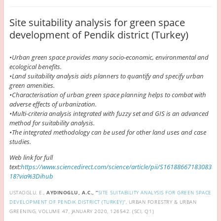
Site suitability analysis for green space
development of Pendik district (Turkey)
•Urban green space provides many socio-economic, environmental and
ecological benefits.
•Land suitability analysis aids planners to quantify and specify urban
green amenities.
•Characterisation of urban green space planning helps to combat with
adverse effects of urbanization.
•Multi-criteria analysis integrated with fuzzy set and GIS is an advanced
method for suitability analysis.
•The integrated methodology can be used for other land uses and case
studies.
Web link for full
text:
https://www.sciencedirect.com/science/article/pii/S16188667183083
18?via%3Dihub
USTAOGLU, E.,
AYDINOGLU, A.C., “
SITE SUITABILITY ANALYSIS FOR GREEN SPACE
DEVELOPMENT OF PENDIK DISTRICT (TURKEY)
“, URBAN FORESTRY & URBAN
GREENING, VOLUME 47, JANUARY 2020, 126542. (SCI, Q1)