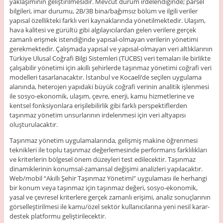
yaklaşımının geliştirilmesidir. Mevcut durum irdelendiğinde; parsel
bilgileri, imar durumu, 2B/3B bina/bağımsız bölüm ve ilgili veriler
yapısal özellikteki farklı veri kaynaklarında yönetilmektedir. Ulaşım,
hava kalitesi ve gürültü gibi algılayıcılardan gelen verilere gerçek
zamanlı erişmek istendiğinde yapısal-olmayan verilerin yönetimi
gerekmektedir. Çalışmada yapısal ve yapısal-olmayan veri altlıklarının
Türkiye Ulusal Coğrafi Bilgi Sistemleri (TUCBS) veri temaları ile birlikte
çalışabilir yönetimi için akıllı şehirlerde taşınmaz yönetimi coğrafi veri
modelleri tasarlanacaktır. İstanbul ve Kocaeli’de seçilen uygulama
alanında, heterojen yapıdaki büyük coğrafi verinin analitik işlenmesi
ile sosyo-ekonomik, ulaşım, çevre, enerji, kamu hizmetlerine ve
kentsel fonksiyonlara erişilebilirlik gibi farklı perspektiflerden
taşınmaz yönetim unsurlarının irdelenmesi için veri altyapısı
oluşturulacaktır.
Taşınmaz yönetim uygulamalarında, gelişmiş makine öğrenmesi
teknikleri ile toplu taşınmaz değerlemesinde performans farklılıkları
ve kriterlerin bölgesel önem düzeyleri test edilecektir. Taşınmaz
dinamiklerinin konumsal-zamansal değişimi analizleri yapılacaktır.
Web/mobil “Akıllı Şehir Taşınmaz Yönetimi” uygulaması ile herhangi
bir konum veya taşınmaz için taşınmaz değeri, sosyo-ekonomik,
yasal ve çevresel kriterlere gerçek zamanlı erişimi, analiz sonuçlarının
görselleştirilmesi ile kamu/özel sektör kullanıcılarına yeni nesil karar-
destek platformu geliştirilecektir.