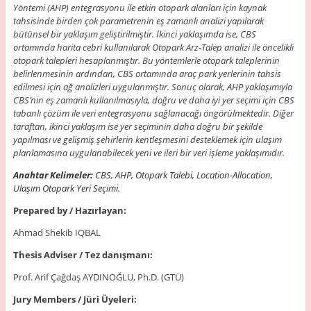
Yöntemi (AHP) entegrasyonu ile etkin otopark alanları için kaynak
tahsisinde birden çok parametrenin eş zamanlı analizi yapılarak
bütünsel bir yaklaşım geliştirilmiştir. İkinci yaklaşımda ise, CBS
ortamında harita cebri kullanılarak Otopark Arz-Talep analizi ile öncelikli
otopark talepleri hesaplanmıştır. Bu yöntemlerle otopark taleplerinin
belirlenmesinin ardından, CBS ortamında araç park yerlerinin tahsis
edilmesi için ağ analizleri uygulanmıştır. Sonuç olarak, AHP yaklaşımıyla
CBS’nin eş zamanlı kullanılmasıyla, doğru ve daha iyi yer seçimi için CBS
tabanlı çözüm ile veri entegrasyonu sağlanacağı öngörülmektedir. Diğer
taraftan, ikinci yaklaşım ise yer seçiminin daha doğru bir şekilde
yapılması ve gelişmiş şehirlerin kentleşmesini desteklemek için ulaşım
planlamasına uygulanabilecek yeni ve ileri bir veri işleme yaklaşımıdır.
Anahtar Kelimeler:
CBS, AHP, Otopark Talebi, Location-Allocation,
Ulaşım Otopark Yeri Seçimi.
Prepared by / Hazırlayan:
Ahmad Shekib IQBAL
Thesis Adviser / Tez danışmanı:
Prof. Arif Çağdaş AYDINOĞLU, Ph.D. (GTÜ)
Jury Members / Jüri Üyeleri: