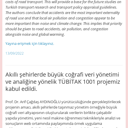
costs of road transport. This will provide a base for the future studies on
Turkish transport research and transport policy appraisal guidelines.
The authors conclude that accidents are the most important externality
of road use and that local air pollution and congestion appear to be
more important than noise and climate change. This implies that priority
should be given to road accidents, air pollution, and congestion
alongside noise and global warming.
Yayına erişmek için tıklayınız.
13/09/2022
Akıllı şehirlerde büyük coğrafi veri yönetimi
ve analiğine yönelik TÜBİTAK 1001 projemiz
kabul edildi.
Prof. Dr. Arif Çağdaş AYDINOĞLU yürütücülüğünde gerçekleştirilecek
projenin amacı, akıllı şehirlerde taşınmaz yönetim örneğiyle büyük
coğrafi veri altyapısının oluşturularak verilerin birlikte çalışabilir
yapıda yönetimi, yeni nesil makine öğrenmesi teknikleriyle analizi ve
sonuçların web ortamında paylaşımında örnek uygulama