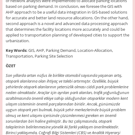
of network analysts were implemented to allocate parking locations
based on parking demand. In conclusion, we foresee the GIS with
AHP approach to be a useful data integration in GIS-based solutions
for accurate and better land resource allocations. On the other hand,
second approach is a novel and advanced data processing approach
that determines the facility locations more accurately and could be
applied to transportation planning of developed cities to support the
urbanization.
Key Words:
GIS, AHP, Parking Demand, Location-Allocation,
Transportation, Parking Site Selection
ÖZET
Son yıllarda artan nüfus ile birlikte otomobil sayısında yaşanan artış,
otopark alanlarına olan ihtiyaç ve talebi artırmıştır. Özellikle, büyük
şehirlerde otopark alanlarının yetersizlik olması ciddi park problemlerine
neden olmaktadır. Araçlar için ayrılan park alanları, trafik yoğunluğunun
azaltılmasında önemli etkiye sahip olduğundan otoparklar modern kent
ulaşım sisteminin önemli parçalarından biridir. Ancak, günümüzde
uygun otopark yeri bulmak, büyük şehir merkezlerinde büyük problem
olmuş ve kent ulaşımı içerisinde çözümlenmesi gereken en önemli
sorunlardan biri haline gelmiştir. Bu tez çalışmasında, otopark
taleplerinin belirlenmesine yönelik iki farklı yaklaşım önerilmektedir.
Birinci yaklaşımda, Coğrafi Bilgi Sistemleri (CBS) ve Analitik Hiyerarşi