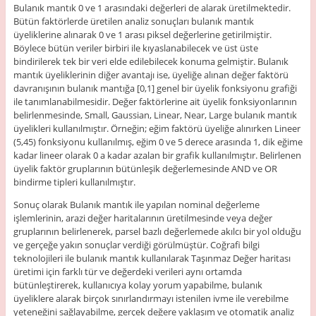
Bulanık mantık 0 ve 1 arasındaki değerleri de alarak üretilmektedir.
Bütün faktörlerde üretilen analiz sonuçları bulanık mantık
üyeliklerine alınarak 0 ve 1 arası piksel değerlerine getirilmiştir.
Böylece bütün veriler birbiri ile kıyaslanabilecek ve üst üste
bindirilerek tek bir veri elde edilebilecek konuma gelmiştir. Bulanık
mantık üyeliklerinin diğer avantajı ise, üyeliğe alınan değer faktörü
davranışının bulanık mantığa [0,1] genel bir üyelik fonksiyonu grafiği
ile tanımlanabilmesidir. Değer faktörlerine ait üyelik fonksiyonlarının
belirlenmesinde, Small, Gaussian, Linear, Near, Large bulanık mantık
üyelikleri kullanılmıştır. Örneğin; eğim faktörü üyeliğe alınırken Lineer
(5,45) fonksiyonu kullanılmış, eğim 0 ve 5 derece arasında 1, dik eğime
kadar lineer olarak 0 a kadar azalan bir grafik kullanılmıştır. Belirlenen
üyelik faktör gruplarının bütünleşik değerlemesinde AND ve OR
bindirme tipleri kullanılmıştır.
Sonuç olarak Bulanık mantık ile yapılan nominal değerleme
işlemlerinin, arazi değer haritalarının üretilmesinde veya değer
gruplarının belirlenerek, parsel bazlı değerlemede akılcı bir yol olduğu
ve gerçeğe yakın sonuçlar verdiği görülmüştür. Coğrafi bilgi
teknolojileri ile bulanık mantık kullanılarak Taşınmaz Değer haritası
üretimi için farklı tür ve değerdeki verileri aynı ortamda
bütünleştirerek, kullanıcıya kolay yorum yapabilme, bulanık
üyeliklere alarak birçok sınırlandırmayı istenilen ivme ile verebilme
yeteneğini sağlayabilme, gerçek değere yaklaşım ve otomatik analiz