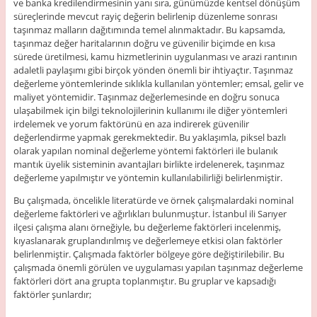
ve banka kredilendirmesinin yanı sıra, günümüzde kentsel dönüşüm
süreçlerinde mevcut rayiç değerin belirlenip düzenleme sonrası
taşınmaz malların dağıtımında temel alınmaktadır. Bu kapsamda,
taşınmaz değer haritalarının doğru ve güvenilir biçimde en kısa
sürede üretilmesi, kamu hizmetlerinin uygulanması ve arazi rantının
adaletli paylaşımı gibi birçok yönden önemli bir ihtiyaçtır. Taşınmaz
değerleme yöntemlerinde sıklıkla kullanılan yöntemler; emsal, gelir ve
maliyet yöntemidir. Taşınmaz değerlemesinde en doğru sonuca
ulaşabilmek için bilgi teknolojilerinin kullanımı ile diğer yöntemleri
irdelemek ve yorum faktörünü en aza indirerek güvenilir
değerlendirme yapmak gerekmektedir. Bu yaklaşımla, piksel bazlı
olarak yapılan nominal değerleme yöntemi faktörleri ile bulanık
mantık üyelik sisteminin avantajları birlikte irdelenerek, taşınmaz
değerleme yapılmıştır ve yöntemin kullanılabilirliği belirlenmiştir.
Bu çalışmada, öncelikle literatürde ve örnek çalışmalardaki nominal
değerleme faktörleri ve ağırlıkları bulunmuştur. İstanbul ili Sarıyer
ilçesi çalışma alanı örneğiyle, bu değerleme faktörleri incelenmiş,
kıyaslanarak gruplandırılmış ve değerlemeye etkisi olan faktörler
belirlenmiştir. Çalışmada faktörler bölgeye göre değiştirilebilir. Bu
çalışmada önemli görülen ve uygulaması yapılan taşınmaz değerleme
faktörleri dört ana grupta toplanmıştır. Bu gruplar ve kapsadığı
faktörler şunlardır;