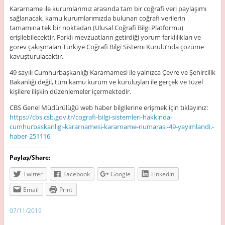
Kararname ile kurumlarımız arasında tam bir coğrafi veri paylaşımı
sağlanacak, kamu kurumlarımızda bulunan coğrafi verilerin
tamamına tek bir noktadan (Ulusal Coğrafi Bilgi Platformu)
erişilebilecektir. Farklı mevzuatların getirdiği yorum farklılıkları ve
görev çakışmaları Türkiye Coğrafi Bilgi Sistemi Kurulu’nda çözüme
kavuşturulacaktır.
49 sayılı Cumhurbaşkanlığı Kararnamesi ile yalnızca Çevre ve Şehircilik
Bakanlığı değil, tüm kamu kurum ve kuruluşları ile gerçek ve tüzel
kişilere ilişkin düzenlemeler içermektedir.
CBS Genel Müdürülüğü web haber bilgilerine erişmek için tıklayınız:
https://cbs.csb.gov.tr/cografi-bilgi-sistemleri-hakkinda-
cumhurbaskanligi-kararnamesi-kararname-numarasi-49-yayimlandi.-
haber-251116
Paylaş/Share:
Twitter
Facebook
Google
LinkedIn
Email
Print
07/11/2019