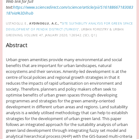
Web link for full
text:
https://www.sciencedirect.com/science/article/pii/S16188667183083
18?via%3Dihub
USTAOGLU, E.,
AYDINOGLU, A.C., “
SITE SUITABILITY ANALYSIS FOR GREEN SPACE
DEVELOPMENT OF PENDIK DISTRICT (TURKEY)
“, URBAN FORESTRY & URBAN
GREENING, VOLUME 47, JANUARY 2020, 126542. (SCI, Q1)
Abstract
Urban green amenities provide many environmental and social
benefits that are important for urban landscapes, natural
ecosystems and their services. Amenity-led development is at the
centre of local policies and regional growth strategies in that it
reduces the impacts of rapid urbanisation on environment and
society. Therefore, planners and policy makers often seek to
optimise benefits of urban green spaces through developing
programmes and strategies for the green amenity-oriented
development in different urban areas and regions. Land suitability
analysis is a widely utilised methodology that can help to establish
strategies for the development of urban green land. This paper
follows an integrated approach for the suitability analysis of urban
green land development through integrating fuzzy set model and
analytical hierarchical process (AHP) with the GIS-based multi-criteria