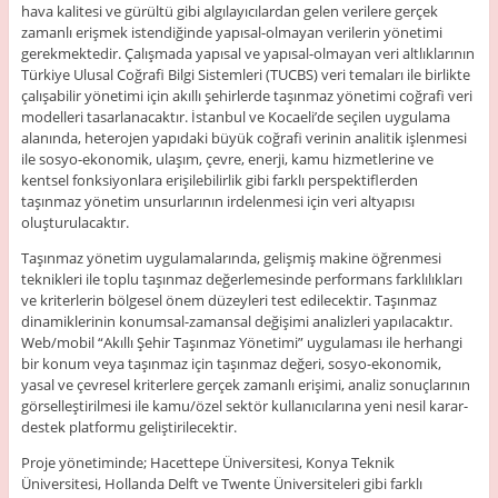
hava kalitesi ve gürültü gibi algılayıcılardan gelen verilere gerçek
zamanlı erişmek istendiğinde yapısal-olmayan verilerin yönetimi
gerekmektedir. Çalışmada yapısal ve yapısal-olmayan veri altlıklarının
Türkiye Ulusal Coğrafi Bilgi Sistemleri (TUCBS) veri temaları ile birlikte
çalışabilir yönetimi için akıllı şehirlerde taşınmaz yönetimi coğrafi veri
modelleri tasarlanacaktır. İstanbul ve Kocaeli’de seçilen uygulama
alanında, heterojen yapıdaki büyük coğrafi verinin analitik işlenmesi
ile sosyo-ekonomik, ulaşım, çevre, enerji, kamu hizmetlerine ve
kentsel fonksiyonlara erişilebilirlik gibi farklı perspektiflerden
taşınmaz yönetim unsurlarının irdelenmesi için veri altyapısı
oluşturulacaktır.
Taşınmaz yönetim uygulamalarında, gelişmiş makine öğrenmesi
teknikleri ile toplu taşınmaz değerlemesinde performans farklılıkları
ve kriterlerin bölgesel önem düzeyleri test edilecektir. Taşınmaz
dinamiklerinin konumsal-zamansal değişimi analizleri yapılacaktır.
Web/mobil “Akıllı Şehir Taşınmaz Yönetimi” uygulaması ile herhangi
bir konum veya taşınmaz için taşınmaz değeri, sosyo-ekonomik,
yasal ve çevresel kriterlere gerçek zamanlı erişimi, analiz sonuçlarının
görselleştirilmesi ile kamu/özel sektör kullanıcılarına yeni nesil karar-
destek platformu geliştirilecektir.
Proje yönetiminde; Hacettepe Üniversitesi, Konya Teknik
Üniversitesi, Hollanda Delft ve Twente Üniversiteleri gibi farklı