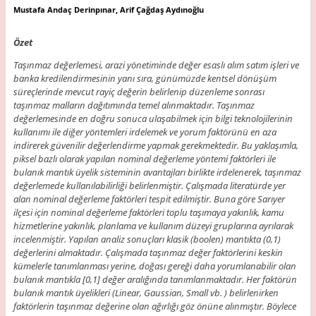
Mustafa Andaç Derinpınar, Arif Çağdaş Aydınoğlu
Özet
Taşınmaz değerlemesi, arazi yönetiminde değer esaslı alım satım işleri ve
banka kredilendirmesinin yanı sıra, günümüzde kentsel dönüşüm
süreçlerinde mevcut rayiç değerin belirlenip düzenleme sonrası
taşınmaz malların dağıtımında temel alınmaktadır. Taşınmaz
değerlemesinde en doğru sonuca ulaşabilmek için bilgi teknolojilerinin
kullanımı ile diğer yöntemleri irdelemek ve yorum faktörünü en aza
indirerek güvenilir değerlendirme yapmak gerekmektedir. Bu yaklaşımla,
piksel bazlı olarak yapılan nominal değerleme yöntemi faktörleri ile
bulanık mantık üyelik sisteminin avantajları birlikte irdelenerek, taşınmaz
değerlemede kullanılabilirliği belirlenmiştir. Çalışmada literatürde yer
alan nominal değerleme faktörleri tespit edilmiştir. Buna göre Sarıyer
ilçesi için nominal değerleme faktörleri toplu taşımaya yakınlık, kamu
hizmetlerine yakınlık, planlama ve kullanım düzeyi gruplarına ayrılarak
incelenmiştir. Yapılan analiz sonuçları klasik (boolen) mantıkta (0,1)
değerlerini almaktadır. Çalışmada taşınmaz değer faktörlerini keskin
kümelerle tanımlanması yerine, doğası gereği daha yorumlanabilir olan
bulanık mantıkla [0,1] değer aralığında tanımlanmaktadır. Her faktörün
bulanık mantık üyelikleri (Linear, Gaussian, Small vb. ) belirlenirken
faktörlerin taşınmaz değerine olan ağırlığı göz önüne alınmıştır. Böylece