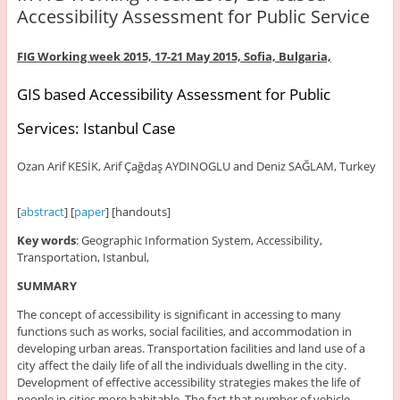
Accessibility Assessment for Public Service
FIG Working week 2015, 17-21 May 2015,
Sofia, Bulgaria,
GIS based Accessibility Assessment for Public
Services: Istanbul Case
Ozan Arif KESİK, Arif Çağdaş AYDINOGLU and Deniz SAĞLAM, Turkey
[
abstract
] [
paper
] [handouts]
Key words
: Geographic Information System, Accessibility,
Transportation, Istanbul,
SUMMARY
The concept of accessibility is significant in accessing to many
functions such as works, social facilities, and accommodation in
developing urban areas. Transportation facilities and land use of a
city affect the daily life of all the individuals dwelling in the city.
Development of effective accessibility strategies makes the life of
people in cities more habitable. The fact that number of vehicle