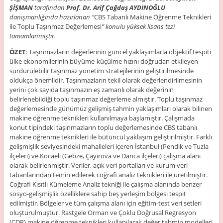
ŞİŞMAN
tarafından
Prof. Dr. Arif Çağdaş AYDINOĞLU
danışmanlığında hazırlanan “
CBS Tabanlı Makine Öğrenme Teknikleri
ile Toplu Taşınmaz Değerlemesi
” konulu yüksek lisans tezi
tamamlanmıştır.
ÖZET
: Taşınmazların değerlerinin güncel yaklaşımlarla objektif tespiti
ülke ekonomilerinin büyüme-küçülme hızını doğrudan etkileyen
sürdürülebilir taşınmaz yönetim stratejilerinin geliştirilmesinde
oldukça önemlidir. Taşınmazların tekil olarak değerlendirilmesinin
yerini çok sayıda taşınmazın eş zamanlı olarak değerinin
belirlenebildiği toplu taşınmaz değerleme almıştır. Toplu taşınmaz
değerlemesinde günümüz gelişmiş tahmin yaklaşımları olarak bilinen
makine öğrenme teknikleri kullanılmaya başlamıştır. Çalışmada
konut tipindeki taşınmazların toplu değerlemesinde CBS tabanlı
makine öğrenme teknikleri ile bütüncül yaklaşım geliştirilmiştir. Farklı
gelişmişlik seviyesindeki mahalleleri içeren İstanbul (Pendik ve Tuzla
ilçeleri) ve Kocaeli (Gebze, Çayırova ve Darıca ilçeleri) çalışma alanı
olarak belirlenmiştir. Veriler, açık veri portalları ve kurum veri
tabanlarından temin edilerek coğrafi analiz teknikleri ile üretilmiştir.
Coğrafi Kısıtlı Kümeleme Analiz tekniği ile çalışma alanında benzer
sosyo-gelişmişlik özelliklere sahip beş yerleşim bölgesi tespit
edilmiştir. Bölgeler ve tüm çalışma alanı için eğitim-test veri setleri
oluşturulmuştur. Rastgele Orman ve Çoklu Doğrusal Regresyon
(ÇDR) makine öğrenme teknikleri kullanılarak değer tahmin modelleri