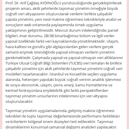
Prof. Dr. Arif Çağdaş AYDINOĞLU yürütücülüğünde gerçekleştirilecek
projenin amacı, akıllı şehirlerde taşınmaz yönetim örneğiyle büyük
coğrafi veri altyapısının oluşturularak verilerin birlikte çalışabilir
yapıda yönetimi, yeni nesil makine öğrenmesi teknikleriyle analizi ve
sonuçların web ortamında paylaşımında örnek uygulama
yaklaşımının geliştirilmesidir. Mevcut durum irdelendiğinde; parsel
bilgileri, imar durumu, 2B/3B bina/bağımsız bölüm ve ilgili veriler
yapısal özellikteki farklı veri kaynaklarında yönetilmektedir. Ulaşım,
hava kalitesi ve gürültü gibi algılayıcılardan gelen verilere gerçek
zamanlı erişmek istendiğinde yapısal-olmayan verilerin yönetimi
gerekmektedir. Çalışmada yapısal ve yapısal-olmayan veri altlıklarının
Türkiye Ulusal Coğrafi Bilgi Sistemleri (TUCBS) veri temaları ile birlikte
çalışabilir yönetimi için akıllı şehirlerde taşınmaz yönetimi coğrafi veri
modelleri tasarlanacaktır. İstanbul ve Kocaeli’de seçilen uygulama
alanında, heterojen yapıdaki büyük coğrafi verinin analitik işlenmesi
ile sosyo-ekonomik, ulaşım, çevre, enerji, kamu hizmetlerine ve
kentsel fonksiyonlara erişilebilirlik gibi farklı perspektiflerden
taşınmaz yönetim unsurlarının irdelenmesi için veri altyapısı
oluşturulacaktır.
Taşınmaz yönetim uygulamalarında, gelişmiş makine öğrenmesi
teknikleri ile toplu taşınmaz değerlemesinde performans farklılıkları
ve kriterlerin bölgesel önem düzeyleri test edilecektir. Taşınmaz
dinamiklerinin konumsal-zamansal değişimi analizleri yapılacaktır.