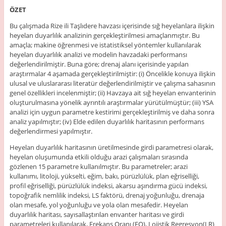
ÖZET
Bu çalışmada Rize ili Taşlıdere havzası içerisinde sığ heyelanlara ilişkin
heyelan duyarlılık analizinin gerçekleştirilmesi amaçlanmıştır. Bu
amaçla; makine öğrenmesi ve istatistiksel yöntemler kullanılarak
heyelan duyarlılık analizi ve modelin havzadaki performansı
değerlendirilmiştir. Buna göre; drenaj alanı içerisinde yapılan
araştırmalar 4 aşamada gerçekleştirilmiştir: (i) Öncelikle konuya ilişkin
ulusal ve uluslararası literatür değerlendirilmiştir ve çalışma sahasının
genel özellikleri incelenmiştir; (ii) Havzaya ait sığ heyelan envanterinin
oluşturulmasına yönelik ayrıntılı araştırmalar yürütülmüştür; (iii) YSA
analizi için uygun parametre kestirimi gerçekleştirilmiş ve daha sonra
analiz yapılmıştır; (iv) Elde edilen duyarlılık haritasının performans
değerlendirmesi yapılmıştır.
Heyelan duyarlılık haritasının üretilmesinde girdi parametresi olarak,
heyelan oluşumunda etkili olduğu arazi çalışmaları sırasında
gözlenen 15 parametre kullanılmıştır. Bu parametreler; arazi
kullanımı, litoloji, yükselti, eğim, bakı, pürüzlülük, plan eğriselliği,
profil eğriselliği, pürüzlülük indeksi, akarsu aşındırma gücü indeksi,
topoğrafik nemlilik indeksi, LS faktörü, drenaj yoğunluğu, drenaja
olan mesafe, yol yoğunluğu ve yola olan mesafedir. Heyelan
duyarlılık haritası, sayısallaştırılan envanter haritası ve girdi
parametreleri kullanılarak, Frekans Oranı (FO), Lojistik Regresyon(LR)