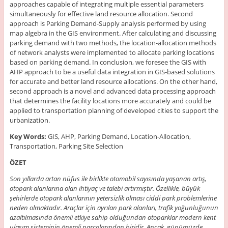
approaches capable of integrating multiple essential parameters
simultaneously for effective land resource allocation. Second
approach is Parking Demand-Supply analysis performed by using
map algebra in the GIS environment. After calculating and discussing
parking demand with two methods, the location-allocation methods
of network analysts were implemented to allocate parking locations
based on parking demand. In conclusion, we foresee the GIS with
AHP approach to be a useful data integration in GIS-based solutions
for accurate and better land resource allocations. On the other hand,
second approach is a novel and advanced data processing approach
that determines the facility locations more accurately and could be
applied to transportation planning of developed cities to support the
urbanization.
Key Words:
GIS, AHP, Parking Demand, Location-Allocation,
Transportation, Parking Site Selection
ÖZET
Son yıllarda artan nüfus ile birlikte otomobil sayısında yaşanan artış,
otopark alanlarına olan ihtiyaç ve talebi artırmıştır. Özellikle, büyük
şehirlerde otopark alanlarının yetersizlik olması ciddi park problemlerine
neden olmaktadır. Araçlar için ayrılan park alanları, trafik yoğunluğunun
azaltılmasında önemli etkiye sahip olduğundan otoparklar modern kent
ulaşım sisteminin önemli parçalarından biridir. Ancak, günümüzde