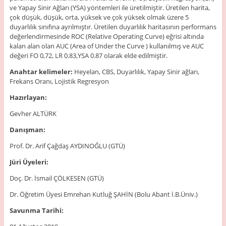
ve Yapay Sinir Ağları (YSA) yöntemleri ile üretilmiştir. Üretilen harita,
çok düşük, düşük, orta, yüksek ve çok yüksek olmak üzere 5
duyarlılık sınıfına ayrılmıştır. Üretilen duyarlılık haritasının performans
değerlendirmesinde ROC (Relative Operating Curve) eğrisi altında
kalan alan olan AUC (Area of Under the Curve ) kullanılmış ve AUC
değeri FO 0,72, LR 0.83,YSA 0.87 olarak elde edilmiştir.
Anahtar kelimeler:
Heyelan, CBS, Duyarlılık, Yapay Sinir ağları,
Frekans Oranı, Lojistik Regresyon
Hazırlayan:
Gevher ALTÜRK
Danışman:
Prof. Dr. Arif Çağdaş AYDINOĞLU (GTÜ)
Jüri Üyeleri:
Doç. Dr. İsmail ÇÖLKESEN (GTÜ)
Dr. Öğretim Üyesi Emrehan Kutluğ ŞAHİN (Bolu Abant İ.B.Üniv.)
Savunma Tarihi: