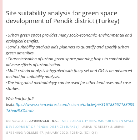
Site suitability analysis for green space
development of Pendik district (Turkey)
•Urban green space provides many socio-economic, environmental and
ecological benefits.
•Land suitability analysis aids planners to quantify and specify urban
green amenities.
•Characterisation of urban green space planning helps to combat with
adverse effects of urbanization.
•Multi-criteria analysis integrated with fuzzy set and GIS is an advanced
method for suitability analysis.
•The integrated methodology can be used for other land uses and case
studies.
Web link for full
text:
https://www.sciencedirect.com/science/article/pii/S16188667183083
18?via%3Dihub
USTAOGLU, E.,
AYDINOGLU, A.C., “
SITE SUITABILITY ANALYSIS FOR GREEN SPACE
DEVELOPMENT OF PENDIK DISTRICT (TURKEY)
“, URBAN FORESTRY & URBAN
GREENING, VOLUME 47, JANUARY 2020, 126542. (SCI, Q1)