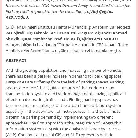
his master thesis on “GIS-based Demand Analysis and Site Selection for
Parking Lots” prepared under the consultancy of
Arif Çağdaş
AYDINOĞLU.
GTÜ Fen Bilimleri Enstitüsü Harita Mühendisliği Anabilim Dalı Jeodezi
ve Coğrafi Bilgi Teknolojileri Lisansüstü Programı öğrencisi
Ahmad
Shekib IQBAL
tarafından
Prof. Dr. Arif Çağdaş AYDINOĞLU
danışmanlığında hazırlanan “Otopark Alanları için CBS-tabanlı Talep
Analizi ve Yer Seçimi” konulu yüksek lisans tezi tamamlanmıştır.
ABSTRACT
With the growing population and increasing number of vehicles,
there has been a parallel increase in demand for parking spaces.
Large cities are suffering from the lack of parking spaces. Parking
spaces are one of the significant parts of the modern urban
transportation system and traffic management; having significant
effects on decreasing traffic loads. Finding parking spaces has
become a major challenge for the urban transportation system
especially in the downtown of metropolises. This thesis aims to
determine parking demand by implementing two different
approaches. The first approach is the integration of Geographic
Information System (GIS) with the Analytical Hierarchy Process
(AHP). Concomitant use of GIS and AHP represents holistic