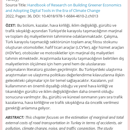
Source Title:
Handbook of Research on Building Greener Economics
and Adopting Digital Tools in the Era of Climate Change
2022, Pages: 36, DOI: 10.4018/978-1-6684-4610-2.ch013
ÖZET:
Bu bölüm, kazalar, hava kirliliği, iklim değişikliği, gürültü ve
trafik sıkışıklığı açısından Türkiye’de karayolu taşımacılığının marjinal
ve toplam dış maliyetlerinin tahminine odaklanmaktadır. Çalışma,
Türk karayolu taşımacılığı sektörünün toplam araç filosu stokunu
oluşturan otomobiller, hafif ticari araçlar (LCV’ler), ağır hizmet araçları
(HDV’ler), otobüsler ve motosikletler için marjinal dış maliyetleri
tahmin etmektedir. Araştırmada karayolu taşımacılığının belirtilen dış
maliyetlerinin ölçülmesi için hem yerel hem de uluslararası
çalışmaların literatürü gözden geçirilmiştir. Bu Türkiye’deki ulaştırma
araştırmaları ve ulaştırma politikası değerlendirme kılavuzlarına ilişkin
gelecekteki çalışmalar için bir temel sağlayacaktır. Kazaların, yol
kullanımının en önemli dışsallığı olduğu ve yerel hava kirliliği ve
tıkanıklığın gürültü ve iklim değişikliğinden daha önemli olduğu
sonucuna varılmıştır. Bu, gürültü ve küresel ısınmanın yanı sıra trafik
kazalarına, hava kirliliğine ve trafik sıkışıklığına da öncelik verilmesi
gerektiği anlamına geliyor.
ABSTRACT
:
This chapter focuses on the estimation of marginal and total
external costs of road transportation in Turkey in terms of accidents, air
pollution, climate change, noise, and traffic congestion. The study