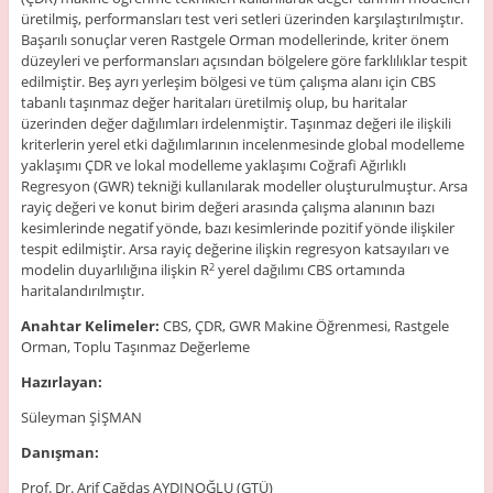
üretilmiş, performansları test veri setleri üzerinden karşılaştırılmıştır.
Başarılı sonuçlar veren Rastgele Orman modellerinde, kriter önem
düzeyleri ve performansları açısından bölgelere göre farklılıklar tespit
edilmiştir. Beş ayrı yerleşim bölgesi ve tüm çalışma alanı için CBS
tabanlı taşınmaz değer haritaları üretilmiş olup, bu haritalar
üzerinden değer dağılımları irdelenmiştir. Taşınmaz değeri ile ilişkili
kriterlerin yerel etki dağılımlarının incelenmesinde global modelleme
yaklaşımı ÇDR ve lokal modelleme yaklaşımı Coğrafi Ağırlıklı
Regresyon (GWR) tekniği kullanılarak modeller oluşturulmuştur. Arsa
rayiç değeri ve konut birim değeri arasında çalışma alanının bazı
kesimlerinde negatif yönde, bazı kesimlerinde pozitif yönde ilişkiler
tespit edilmiştir. Arsa rayiç değerine ilişkin regresyon katsayıları ve
modelin duyarlılığına ilişkin R
yerel dağılımı CBS ortamında
2
haritalandırılmıştır.
Anahtar Kelimeler:
CBS, ÇDR, GWR Makine Öğrenmesi, Rastgele
Orman, Toplu Taşınmaz Değerleme
Hazırlayan:
Süleyman ŞİŞMAN
Danışman:
Prof. Dr. Arif Çağdaş AYDINOĞLU (GTÜ)