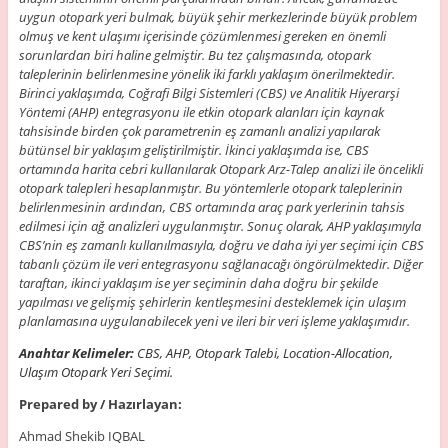
uygun otopark yeri bulmak, büyük şehir merkezlerinde büyük problem
olmuş ve kent ulaşımı içerisinde çözümlenmesi gereken en önemli
sorunlardan biri haline gelmiştir. Bu tez çalışmasında, otopark
taleplerinin belirlenmesine yönelik iki farklı yaklaşım önerilmektedir.
Birinci yaklaşımda, Coğrafi Bilgi Sistemleri (CBS) ve Analitik Hiyerarşi
Yöntemi (AHP) entegrasyonu ile etkin otopark alanları için kaynak
tahsisinde birden çok parametrenin eş zamanlı analizi yapılarak
bütünsel bir yaklaşım geliştirilmiştir. İkinci yaklaşımda ise, CBS
ortamında harita cebri kullanılarak Otopark Arz-Talep analizi ile öncelikli
otopark talepleri hesaplanmıştır. Bu yöntemlerle otopark taleplerinin
belirlenmesinin ardından, CBS ortamında araç park yerlerinin tahsis
edilmesi için ağ analizleri uygulanmıştır. Sonuç olarak, AHP yaklaşımıyla
CBS’nin eş zamanlı kullanılmasıyla, doğru ve daha iyi yer seçimi için CBS
tabanlı çözüm ile veri entegrasyonu sağlanacağı öngörülmektedir. Diğer
taraftan, ikinci yaklaşım ise yer seçiminin daha doğru bir şekilde
yapılması ve gelişmiş şehirlerin kentleşmesini desteklemek için ulaşım
planlamasına uygulanabilecek yeni ve ileri bir veri işleme yaklaşımıdır.
Anahtar Kelimeler:
CBS, AHP, Otopark Talebi, Location-Allocation,
Ulaşım Otopark Yeri Seçimi.
Prepared by / Hazırlayan:
Ahmad Shekib IQBAL