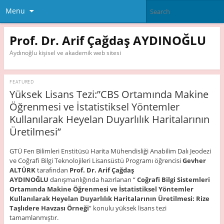
Menu
Prof. Dr. Arif Çağdaş AYDINOĞLU
Aydınoğlu kişisel ve akademik web sitesi
FEATURED
Yüksek Lisans Tezi:”CBS Ortamında Makine
Öğrenmesi ve İstatistiksel Yöntemler
Kullanılarak Heyelan Duyarlılık Haritalarının
Üretilmesi”
GTÜ Fen Bilimleri Enstitüsü Harita Mühendisliği Anabilim Dalı Jeodezi
ve Coğrafi Bilgi Teknolojileri Lisansüstü Programı öğrencisi
Gevher
ALTÜRK
tarafından
Prof. Dr. Arif Çağdaş
AYDINOĞLU
danışmanlığında hazırlanan “
Coğrafi Bilgi Sistemleri
Ortamında Makine Öğrenmesi ve İstatistiksel Yöntemler
Kullanılarak Heyelan Duyarlılık Haritalarının Üretilmesi: Rize
Taşlıdere Havzası Örneği
” konulu yüksek lisans tezi
tamamlanmıştır.