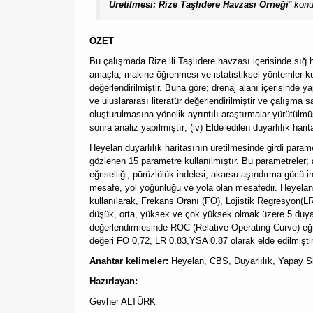
Üretilmesi: Rize Taşlıdere Havzası Örneği
” kon
ÖZET
Bu çalışmada Rize ili Taşlıdere havzası içerisinde sığ h
amaçla; makine öğrenmesi ve istatistiksel yöntemler ku
değerlendirilmiştir. Buna göre; drenaj alanı içerisinde y
ve uluslararası literatür değerlendirilmiştir ve çalışma s
oluşturulmasına yönelik ayrıntılı araştırmalar yürütülmüş
sonra analiz yapılmıştır; (iv) Elde edilen duyarlılık har
Heyelan duyarlılık haritasının üretilmesinde girdi param
gözlenen 15 parametre kullanılmıştır. Bu parametreler; araz
eğriselliği, pürüzlülük indeksi, akarsu aşındırma gücü i
mesafe, yol yoğunluğu ve yola olan mesafedir. Heyelan du
kullanılarak, Frekans Oranı (FO), Lojistik Regresyon(LR)
düşük, orta, yüksek ve çok yüksek olmak üzere 5 duyarlıl
değerlendirmesinde ROC (Relative Operating Curve) eğr
değeri FO 0,72, LR 0.83,YSA 0.87 olarak elde edilmişti
Anahtar kelimeler:
Heyelan, CBS, Duyarlılık, Yapay Si
Hazırlayan:
Gevher ALTÜRK