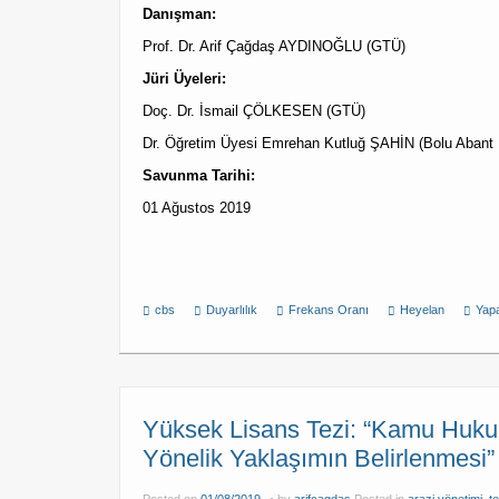
Danışman:
Prof. Dr. Arif Çağdaş AYDINOĞLU (GTÜ)
Jüri Üyeleri:
Doç. Dr. İsmail ÇÖLKESEN (GTÜ)
Dr. Öğretim Üyesi Emrehan Kutluğ ŞAHİN (Bolu Abant İ
Savunma Tarihi:
01 Ağustos 2019
cbs
Duyarlılık
Frekans Oranı
Heyelan
Yapa
Yüksek Lisans Tezi: “Kamu Huku
Yönelik Yaklaşımın Belirlenmesi”