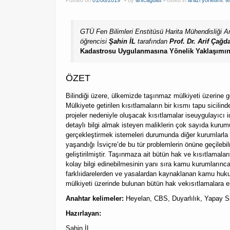
Posted on
01/08/2019
by
arifcagdas
Posted in
arazi yönetimi
,
t
GTÜ Fen Bilimleri Enstitüsü Harita Mühendisliği An
öğrencisi
Şahin İL
tarafından
Prof. Dr. Arif Ça
Kadastrosu Uygulanmasına Yönelik Yaklaşımın
ÖZET
Bilindiği üzere, ülkemizde taşınmaz mülkiyeti üzerine get
Mülkiyete getirilen kısıtlamaların bir kısmı tapu sicil
projeler nedeniyle oluşacak kısıtlamalar iseuygulayıcı
detaylı bilgi almak isteyen maliklerin çok sayıda kurumu
gerçekleştirmek istemeleri durumunda diğer kurumlarl
yaşandığı İsviçre’de bu tür problemlerin önüne geçileb
geliştirilmiştir. Taşınmaza ait bütün hak ve kısıtlamal
kolay bilgi edinebilmesinin yanı sıra kamu kurumlarınca
farklıidarelerden ve yasalardan kaynaklanan kamu hukuk
mülkiyeti üzerinde bulunan bütün hak vekısıtlamalara en 
Anahtar kelimeler:
Heyelan, CBS, Duyarlılık, Yapay Si
Hazırlayan:
Şahin İL