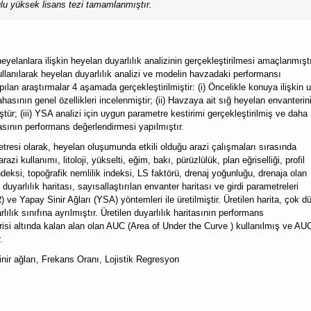
ulu yüksek lisans tezi tamamlanmıştır.
eyelanlara ilişkin heyelan duyarlılık analizinin gerçekleştirilmesi amaçlanmışt
llanılarak heyelan duyarlılık analizi ve modelin havzadaki performansı
apılan araştırmalar 4 aşamada gerçekleştirilmiştir: (i) Öncelikle konuya ilişkin u
ahasının genel özellikleri incelenmiştir; (ii) Havzaya ait sığ heyelan envanterin
tür; (iii) YSA analizi için uygun parametre kestirimi gerçekleştirilmiş ve daha
itasının performans değerlendirmesi yapılmıştır.
etresi olarak, heyelan oluşumunda etkili olduğu arazi çalışmaları sırasında
i kullanımı, litoloji, yükselti, eğim, bakı, pürüzlülük, plan eğriselliği, profil
ndeksi, topoğrafik nemlilik indeksi, LS faktörü, drenaj yoğunluğu, drenaja olan
yarlılık haritası, sayısallaştırılan envanter haritası ve girdi parametreleri
 ve Yapay Sinir Ağları (YSA) yöntemleri ile üretilmiştir. Üretilen harita, çok d
ık sınıfına ayrılmıştır. Üretilen duyarlılık haritasının performans
isi altında kalan alan olan AUC (Area of Under the Curve ) kullanılmış ve AU
r.
nir ağları, Frekans Oranı, Lojistik Regresyon