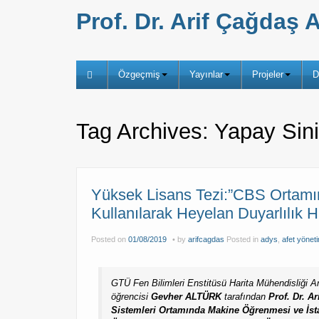
Prof. Dr. Arif Çağda
Özgeçmiş
Yayınlar
Projeler
D
Tag Archives:
Yapay Sini
Yüksek Lisans Tezi:”CBS Ortamın
Kullanılarak Heyelan Duyarlılık Ha
Posted on
01/08/2019
by
arifcagdas
Posted in
adys
,
afet yöneti
GTÜ Fen Bilimleri Enstitüsü Harita Mühendisliği An
öğrencisi
Gevher ALTÜRK
tarafından
Prof. Dr. 
Sistemleri Ortamında Makine Öğrenmesi ve İstat