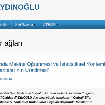
ş AYDINOĞLU
ersler
Blog/Haberler
ENGLISH
r ağları
da Makine Öğrenmesi ve İstatistiksel Yönteml
ritalarının Üretilmesi”
mi
,
cbs
,
tez
abilim Dalı Jeodezi ve Coğrafi Bilgi Teknolojileri Lisansüstü Programı
Arif Çağdaş AYDINOĞLU
danışmanlığında hazırlanan “
Coğrafi Bilgi
istiksel Yöntemler Kullanılarak Heyelan Duyarlılık Haritalarının