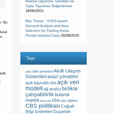
Makine Öğrenme Teknikleri ile
Toplu Taşınmaz Değerlemesi
18/06/2021
Msc Thesis: “A GIS-based
ır. Bu
Demand Analysis and Area
Selection for Parking Areas:
lusal
Pendik-Istanbul Case
28/08/2020
in
Tags
Akıllı Ulaşım
afet yönetimi
adys
üşük,
Sistemleri
arazi yönetimi
açık veri
açık kaynaklı cbs
C
modeli
birlikte
ağ analizi
çalışabilirlik
bulanık
cbs
mantık
cbs eğitimi
bulut cbs
CBS politikası
Coğrafi
Bilgi Sistemleri
Duyarlılık