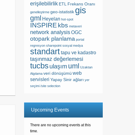
erişilebilirlik
ETL
Frekans Oranı
gis
geo-istatistik
genelleştirme
gml
Heyelan
hot-spot
INSPIRE
kbs
metaveri
network analysis
OGC
otopark planlama
portal
regresyon
sharepoint
sosyal medya
standart
tapu ve kadastro
taşınmaz değerlemesi
tucbs
uml
ulaşım
Uzaktan
web
veri dönüşümü
Algılama
servisleri
Yapay Sinir ağları
yer
seçimi /site selection
Upcoming Events
There are no upcoming events at this
time.