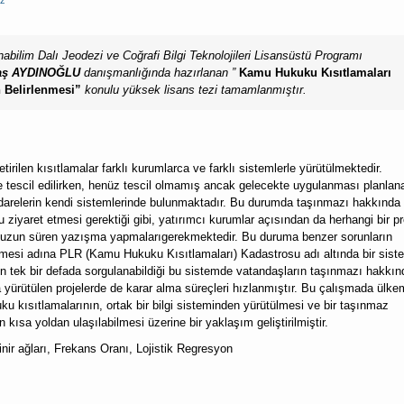
ez
abilim Dalı Jeodezi ve Coğrafi Bilgi Teknolojileri Lisansüstü Programı
ğdaş AYDINOĞLU
danışmanlığında hazırlanan ”
Kamu Hukuku Kısıtlamaları
 Belirlenmesi”
konulu yüksek lisans tezi tamamlanmıştır.
irilen kısıtlamalar farklı kurumlarca ve farklı sistemlerle yürütülmektedir.
inde tescil edilirken, henüz tescil olmamış ancak gelecekte uygulanması planlan
 idarelerin kendi sistemlerinde bulunmaktadır. Bu durumda taşınmazı hakkında
 ziyaret etmesi gerektiği gibi, yatırımcı kurumlar açısından da herhangi bir pr
a uzun süren yazışma yapmalarıgerekmektedir. Bu duruma benzer sorunların
ilmesi adına PLR (Kamu Hukuku Kısıtlamaları) Kadastrosu adı altında bir sist
arın tek bir defada sorgulanabildiği bu sistemde vatandaşların taşınmazı hakkın
 yürütülen projelerde de karar alma süreçleri hızlanmıştır. Bu çalışmada ülke
u kısıtlamalarının, ortak bir bilgi sisteminden yürütülmesi ve bir taşınmaz
kısa yoldan ulaşılabilmesi üzerine bir yaklaşım geliştirilmiştir.
nir ağları, Frekans Oranı, Lojistik Regresyon