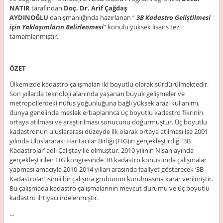
NATIR
tarafından
Doç. Dr. Arif Çağdaş
AYDINOĞLU
danışmanlığında hazırlanan “
3B Kadastro
Geliştilmesi
için
Yaklaşımların Belirlenmesi
” konulu yüksek lisans tezi
tamamlanmıştır.
ÖZET
Ülkemizde kadastro çalışmaları iki boyutlu olarak sürdürülmektedir.
Son yıllarda teknoloji alanında yaşanan büyük gelişmeler ve
metropollerdeki nüfus yoğunluğuna bağlı yüksek arazi kullanımı,
dünya genelinde meslek erbaplarınca üç boyutlu kadastro fikrinin
ortaya atılması ve araştırılması sonucunu doğurmuştur. Üç boyutlu
kadastronun uluslararası düzeyde ilk olarak ortaya atılması ise 2001
yılında Uluslararası Haritacılar Birliği (FIG)in gerçekleştirdiği ‘3B
Kadastrolar’ adlı Çalıştay ile olmuştur. 2010 yılının Nisan ayında
gerçekleştirilen FIG kongresinde 3B kadastro konusunda çalışmalar
yapması amacıyla 2010-2014 yılları arasında faaliyet gösterecek ‘3B
Kadastrolar’ isimli bir çalışma grubunun kurulmasına karar verilmiştir.
Bu çalışmada kadastro çalışmalarının mevcut durumu ve üç boyutlu
kadastro ihtiyacı irdelenmiştir.
…