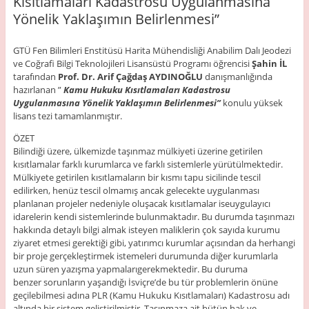
Kısıtlamaları Kadastrosu Uygulanmasına
Yönelik Yaklaşımın Belirlenmesi”
GTÜ Fen Bilimleri Enstitüsü Harita Mühendisliği Anabilim Dalı Jeodezi
ve Coğrafi Bilgi Teknolojileri Lisansüstü Programı öğrencisi
Şahin İL
tarafından
Prof. Dr. Arif Çağdaş AYDINOĞLU
danışmanlığında
hazırlanan ”
Kamu Hukuku Kısıtlamaları Kadastrosu
Uygulanmasına Yönelik Yaklaşımın Belirlenmesi”
konulu yüksek
lisans tezi tamamlanmıştır.
ÖZET
Bilindiği üzere, ülkemizde taşınmaz mülkiyeti üzerine getirilen
kısıtlamalar farklı kurumlarca ve farklı sistemlerle yürütülmektedir.
Mülkiyete getirilen kısıtlamaların bir kısmı tapu sicilinde tescil
edilirken, henüz tescil olmamış ancak gelecekte uygulanması
planlanan projeler nedeniyle oluşacak kısıtlamalar iseuygulayıcı
idarelerin kendi sistemlerinde bulunmaktadır. Bu durumda taşınmazı
hakkında detaylı bilgi almak isteyen maliklerin çok sayıda kurumu
ziyaret etmesi gerektiği gibi, yatırımcı kurumlar açısından da herhangi
bir proje gerçekleştirmek istemeleri durumunda diğer kurumlarla
uzun süren yazışma yapmalarıgerekmektedir. Bu duruma
benzer sorunların yaşandığı İsviçre’de bu tür problemlerin önüne
geçilebilmesi adına PLR (Kamu Hukuku Kısıtlamaları) Kadastrosu adı
altında bir sistem geliştirilmiştir. Taşınmaza ait bütün hak ve