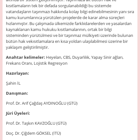
kısıtlamaların tek bir defada sorgulanabildiği bu sistemde
vatandaşların taşınmazı hakkında kolay bilgi edinebilmesinin yanı sıra
kamu kurumlarınca yürütülen projelerde de karar alma süreçleri
hızlanmıştır. Bu çalışmada ülkemizde farklıidarelerden ve yasalardan
kaynaklanan kamu hukuku kısıtlamalarının, ortak bir bilgi
sisteminden yürütülmesi ve bir taşınmaz mülkiyeti üzerinde bulunan
bütün hak vekısıtlamalara en kısa yoldan ulaşılabilmesi üzerine bir
yaklaşım geliştirilmiştir.
Anahtar kelimeler:
Heyelan, CBS, Duyarlılık, Yapay Sinir ağları,
Frekans Oranı, Lojistik Regresyon
Hazırlayan:
Şahin İL
Danışman:
Prof. Dr. Arif Çağdaş AYDINOĞLU (GTÜ)
Jüri Üyeleri:
Prof. Dr. Taşkın KAVZOĞLU (GTÜ)
Doç. Dr. Çiğdem GÖKSEL (İTÜ)