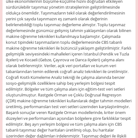
ülke ekonomilerinin büyüme-küçülme hızını doğrudan etkileyen
sürdürülebilir taşınmaz yönetim stratejilerinin geliştirilmesinde
oldukça önemlidir. Taşınmazların tekil olarak değerlendirilmesinin
yerini çok sayıda taşınmazın eş zamanlı olarak değerinin
belirlenebildiği toplu taşınmaz değerleme almıştır. Toplu taşınmaz
değerlemesinde günümüz gelişmiş tahmin yaklaşımları olarak bilinen
makine öğrenme teknikleri kullanılmaya başlamıştır. Çalışmada
konut tipindeki taşınmazların toplu değerlemesinde CBS tabanlı
makine öğrenme teknikleri ile bütüncül yaklaşım geliştirilmiştir. Farklı
gelişmişlik seviyesindeki mahalleleri içeren İstanbul (Pendik ve Tuzla
ilçeleri) ve Kocaeli (Gebze, Çayırova ve Darıca ilçeleri) çalışma alanı
olarak belirlenmiştir. Veriler, açık veri portalları ve kurum veri
tabanlarından temin edilerek coğrafi analiz teknikleri ile üretilmiştir.
Coğrafi Kısıtlı Kümeleme Analiz tekniği ile çalışma alanında benzer
sosyo-gelişmişlik özelliklere sahip beş yerleşim bölgesi tespit
edilmiştir. Bölgeler ve tüm çalışma alanı için eğitim-test veri setleri
oluşturulmuştur. Rastgele Orman ve Çoklu Doğrusal Regresyon
(ÇDR) makine öğrenme teknikleri kullanılarak değer tahmin modelleri
üretilmiş, performansları test veri setleri üzerinden karşılaştırılmıştır.
Başarılı sonuçlar veren Rastgele Orman modellerinde, kriter önem
düzeyleri ve performansları açısından bölgelere göre farklılıklar tespit
edilmiştir. Beş ayrı yerleşim bölgesi ve tüm çalışma alanı için CBS
tabanlı taşınmaz değer haritaları üretilmiş olup, bu haritalar
üzerinden değer dağılımları irdelenmiştir. Taşınmaz değeri ile ilişkili