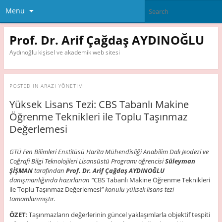
Menu
Prof. Dr. Arif Çağdaş AYDINOĞLU
Aydınoğlu kişisel ve akademik web sitesi
POSTED IN
ARAZI YÖNETIMI
Yüksek Lisans Tezi: CBS Tabanlı Makine
Öğrenme Teknikleri ile Toplu Taşınmaz
Değerlemesi
GTÜ Fen Bilimleri Enstitüsü Harita Mühendisliği Anabilim Dalı Jeodezi ve
Coğrafi Bilgi Teknolojileri Lisansüstü Programı öğrencisi
Süleyman
ŞİŞMAN
tarafından
Prof. Dr. Arif Çağdaş AYDINOĞLU
danışmanlığında hazırlanan “
CBS Tabanlı Makine Öğrenme Teknikleri
ile Toplu Taşınmaz Değerlemesi
” konulu yüksek lisans tezi
tamamlanmıştır.
ÖZET
: Taşınmazların değerlerinin güncel yaklaşımlarla objektif tespiti