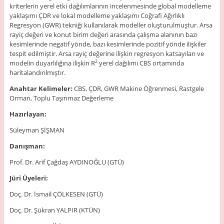
kriterlerin yerel etki dağılımlarının incelenmesinde global modelleme
yaklaşımı ÇDR ve lokal modelleme yaklaşımı Coğrafi Ağırlıklı
Regresyon (GWR) tekniği kullanılarak modeller oluşturulmuştur. Arsa
rayiç değeri ve konut birim değeri arasında çalışma alanının bazı
kesimlerinde negatif yönde, bazı kesimlerinde pozitif yönde ilişkiler
tespit edilmiştir. Arsa rayiç değerine ilişkin regresyon katsayıları ve
modelin duyarlılığına ilişkin R
yerel dağılımı CBS ortamında
2
haritalandırılmıştır.
Anahtar Kelimeler:
CBS, ÇDR, GWR Makine Öğrenmesi, Rastgele
Orman, Toplu Taşınmaz Değerleme
Hazırlayan:
Süleyman ŞİŞMAN
Danışman:
Prof. Dr. Arif Çağdaş AYDINOĞLU (GTÜ)
Jüri Üyeleri:
Doç. Dr. İsmail ÇÖLKESEN (GTÜ)
Doç. Dr. Şükran YALPIR (KTÜN)