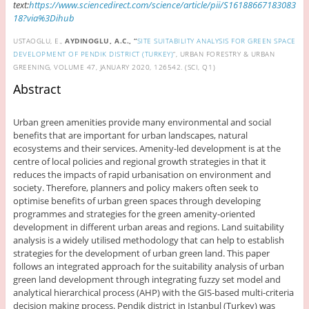
text:
https://www.sciencedirect.com/science/article/pii/S16188667183083
18?via%3Dihub
USTAOGLU, E.,
AYDINOGLU, A.C., “
SITE SUITABILITY ANALYSIS FOR GREEN SPACE
DEVELOPMENT OF PENDIK DISTRICT (TURKEY)
“, URBAN FORESTRY & URBAN
GREENING, VOLUME 47, JANUARY 2020, 126542. (SCI, Q1)
Abstract
Urban green amenities provide many environmental and social
benefits that are important for urban landscapes, natural
ecosystems and their services. Amenity-led development is at the
centre of local policies and regional growth strategies in that it
reduces the impacts of rapid urbanisation on environment and
society. Therefore, planners and policy makers often seek to
optimise benefits of urban green spaces through developing
programmes and strategies for the green amenity-oriented
development in different urban areas and regions. Land suitability
analysis is a widely utilised methodology that can help to establish
strategies for the development of urban green land. This paper
follows an integrated approach for the suitability analysis of urban
green land development through integrating fuzzy set model and
analytical hierarchical process (AHP) with the GIS-based multi-criteria
decision making process. Pendik district in Istanbul (Turkey) was