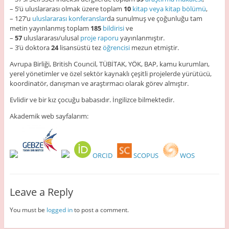
– 5’ü uluslararası olmak üzere toplam
10
kitap veya kitap bölümü
,
– 127’u
uluslararası konferanslar
da sunulmuş ve çoğunluğu tam
metin yayınlanmış toplam
185
bildirisi
ve
–
57
uluslararası/ulusal
proje raporu
yayınlanmıştır.
– 3’ü doktora
24
lisansüstü tez
öğrencisi
mezun etmiştir.
Avrupa Birliği, British Council, TÜBİTAK, YÖK, BAP, kamu kurumları,
yerel yönetimler ve özel sektör kaynaklı çeşitli projelerde yürütücü,
koordinatör, danışman ve araştırmacı olarak görev almıştır.
Evlidir ve bir kız çocuğu babasıdır. İngilizce bilmektedir.
Akademik web sayfalarım:
ORCID
SCOPUS
WOS
Leave a Reply
You must be
logged in
to post a comment.