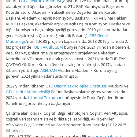
itibaren
GTÜ Rektör Yardımcısı
(Araştırma ve Planlamadan sorumlu)
olarak yürüttüğü idari görevlerini, GTÜ BAP Komisyonu Başkanı ve
Koordinatörü, Akademik Yükseltme ve Değerlendirme Kurulu
Başkanı, Akademik Teşvik Komisyonu Başkanı, Fikri ve Sinai Hakları
Kurulu Başkanı, Akademik Arşiv ve Açık Erişim Komisyonu Başkanı ve
diğer komisyon başkanlığı/üyeliği görevlerini 2019 yılı sonuna kadar
gerçekleştirmiştir. Çevre ve Şehircilik Bakanlığı
CBS Genel
Müdürlüğü
’nün TUCBS projeleri kapsamında; 2018-2019 yıllarında 2.
faz projesinde
TÜBİTAK BİLGEM
bünyesinde, 2021 yılından itibaren 4.
ve 5. faz yaygınlaştırma ve entegrasyon projelerinde Akademik
Koordinatör/Danışman olarak görev almıştır. 2021 yılında TÜBİTAK
ÇAYDAG Yürütme Kurulu üyesi olarak görev almıştır. 2017 yılından
itibaren yürüttüğü
ASELSAN
Akademi Akademik Kurulu üyeliği
görevini 2024 yılına kadar sürdürmüştür.
2022 yılından itibaren
GTÜ Ulaşım Teknolojileri Enstitüsü
Müdürü ve
GTÜ Harita Mühendisliği
Bölüm Başkanı olarak görev yapmaktadır.
2024 yılında
İstanbul Teknopark
bünyesinde Proje Değerlendirme
Paneli’nde görev almaya başlamıştır.
Çalışma alanı olarak; Coğrafi Bilgi Teknolojileri, Coğrafi Veri Altyapısı,
coğrafi veri standartları ve birlikte çalışabilirliği, Akıllı Şehirler,
Afet/Kent Bilgi Sistemleri ve Arazi Yönetimi konularında (31.12.2025
itibariyle);
– 37’si SCI/SSCI indeksli dergilerde toplam
59
araştırma makalesi
,