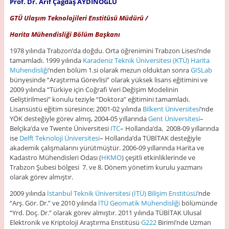
Prof. Dr. Arif Çağdaş AYDINOĞLU
GTÜ Ulaşım Teknolojileri Enstitüsü Müdürü /
Harita Mühendisliği Bölüm Başkanı
1978 yılında Trabzon’da doğdu. Orta öğrenimini Trabzon Lisesi’nde
tamamladı. 1999 yılında
Karadeniz Teknik Üniversitesi (KTÜ) Harita
Mühendisliği
’nden bölüm 1.si olarak mezun olduktan sonra
GISLab
bünyesinde “Araştırma Görevlisi” olarak yüksek lisans eğitimini ve
2009 yılında “Türkiye için Coğrafi Veri Değişim Modelinin
Geliştirilmesi” konulu teziyle “Doktora” eğitimini tamamladı.
Lisansüstü eğitim süresince; 2001-02 yılında
Bilkent Üniversitesi
’nde
YÖK desteğiyle görev almış, 2004-05 yıllarında
Gent Üniversitesi
–
Belçika’da ve Twente Üniversitesi
ITC
– Hollanda’da, 2008-09 yıllarında
ise
Delft Teknoloji Üniversitesi
– Hollanda’da TÜBİTAK desteğiyle
akademik çalışmalarını yürütmüştür. 2006-09 yıllarında Harita ve
Kadastro Mühendisleri Odası (
HKMO
) çeşitli etkinliklerinde ve
Trabzon Şubesi bölgesi 7. ve 8. Dönem yönetim kurulu yazmanı
olarak görev almıştır.
2009 yılında
İstanbul Teknik Üniversitesi (İTÜ)
Bilişim Enstitüsü
’nde
“Arş. Gör. Dr.” ve 2010 yılında
İTÜ Geomatik Mühendisliği
bölümünde
“Yrd. Doç. Dr.” olarak görev almıştır. 2011 yılında TÜBİTAK Ulusal
Elektronik ve Kriptoloji Araştırma Enstitüsü
G222
Birimi’nde Uzman