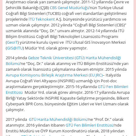
Araştırmacı olarak yarı zamanlı çalışmıştır. 2011-12 yıllarında Çevre ve
Şehircilik Bakanlığı (ÇŞB)
CBS Genel Müdürlüğü
’nün Türkiye Ulusal
Coğrafi Bilgi Sistemleri (TUCBS) coğrafi veri standartları geliştirilmesi
projelerinde
İTÜ Teknokent
A.Ş. bünyesinde yürütücü yardımcısı ve
uzman olarak çalışmıştır. 2012 yılında “Coğrafi Bilgi Sistemleri (CBS)”
uzmanlık alanında “Doç. Dr.” unvanı almıştır. 2012-14 yıllarında İTÜ
Bilişim Enstitüsü Coğrafi Bilgi Teknolojileri Lisansüstü Programı
(
GeoIT
) yürütme kurulu üyesi ve İTÜ Ulusal GIS İnovasyon Merkezi
(
GIS@ITU
) Müdür Yrd. olarak görev yapmıştır.
2014 yılında
Gebze Teknik Üniversitesi (GTÜ)
Harita Mühendisliği
Bölümü
‘ne “Doç. Dr.” olarak atanmış ve İTÜ Bilişim Enstitüsü’nde yarı
zamanlı olarak lisansüstü çalışmalarına devam etmiştir. 2015 yılında
Avrupa Komisyonu Birleşik Araştırma Merkezi (EU JRC)
– Italya’da
Avrupa Coğrafi Veri Altyapısı (INSPIRE) uzmanlığı için Post-doc
araştırmalarını gerçekleştirmiştir. 2015-16 yıllarında
GTÜ Fen Bilimleri
Enstitüsü
Müdür Yrd. olarak görev almıştır. 2016-17 yıllarında Avrupa
Birliği Yatay Sektörde INSPIRE Kapasite Geliştirme projesinde, Bilkent
Cyberpark BPR Cons. bünyesinde Eğitim Lideri ve Veri Uzmanı olarak
çalışmıştır.
2017 yılında
GTÜ
Harita Mühendisliği Bölümü
‘ne “Prof. Dr.” olarak
atanmıştır. 2016 yılından itibaren
GTÜ Fen Bilimleri Enstitüsü
‘nde
Enstitü Müdürü ve ÖYP Kurum Koordinatörü olarak, 2018 yılından