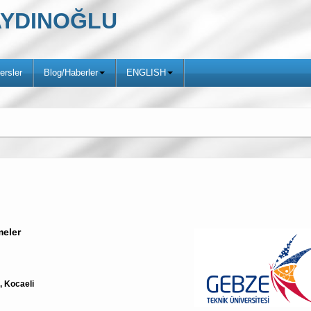
ş AYDINOĞLU
ersler
Blog/Haberler
ENGLISH
meler
, Kocaeli