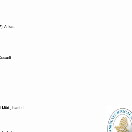
E), Ankara
Kocaeli
 Müd., İstanbul