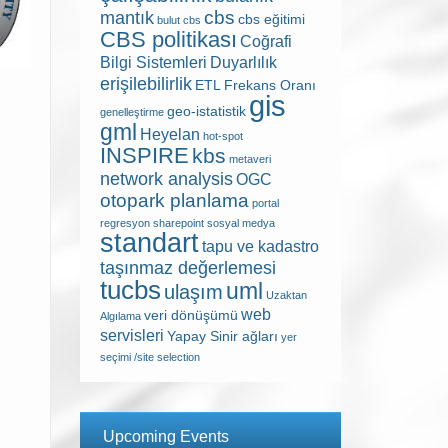
cbs
mantık
cbs eğitimi
bulut cbs
CBS politikası
Coğrafi
Bilgi Sistemleri
Duyarlılık
erişilebilirlik
ETL
Frekans Oranı
gis
geo-istatistik
genelleştirme
gml
Heyelan
hot-spot
INSPIRE
kbs
metaveri
network analysis
OGC
otopark planlama
portal
regresyon
sharepoint
sosyal medya
standart
tapu ve kadastro
taşınmaz değerlemesi
tucbs
uml
ulaşım
Uzaktan
web
veri dönüşümü
Algılama
servisleri
Yapay Sinir ağları
yer
seçimi /site selection
Upcoming Events