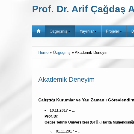
Prof. Dr. Arif Çağda
Özgeçmiş
Yayınlar
Projeler
D
Home
»
Özgeçmiş
»
Akademik Deneyim
Akademik Deneyim
Çalıştığı Kurumlar ve Yarı Zamanlı Görevlendir
10.11.2017 – …
Prof. Dr.
Gebze Teknik Üniversitesi (GTÜ), Harita Mühendisliği
01.11.2017 – …