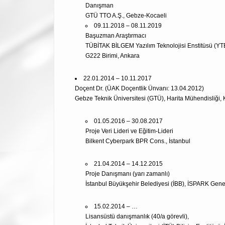
Danışman
GTÜ TTO A.Ş., Gebze-Kocaeli
09.11.2018 – 08.11.2019
Başuzman Araştırmacı
TÜBİTAK BİLGEM Yazılım Teknolojisi Enstitüsü (YT
G222 Birimi, Ankara
22.01.2014 – 10.11.2017
Doçent Dr. (ÜAK Doçentlik Ünvanı: 13.04.2012)
Gebze Teknik Üniversitesi (GTÜ), Harita Mühendisliği, 
01.05.2016 – 30.08.2017
Proje Veri Lideri ve Eğitim-Lideri
Bilkent Cyberpark BPR Cons., İstanbul
21.04.2014 – 14.12.2015
Proje Danışmanı (yarı zamanlı)
İstanbul Büyükşehir Belediyesi (İBB), İSPARK Genel
15.02.2014 – …
Lisansüstü danışmanlık (40/a görevli),