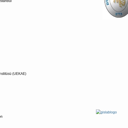
İstanbul
Enstitüsü (UEKAE)
on