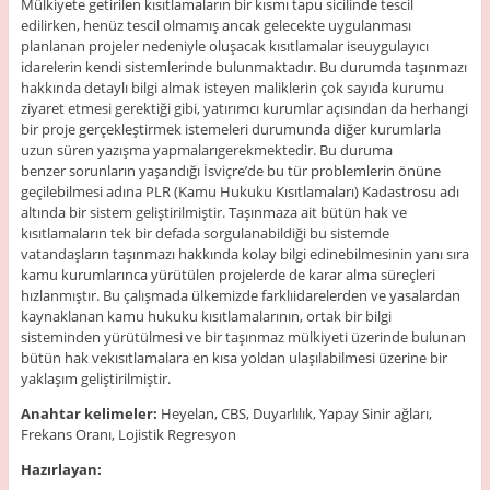
Mülkiyete getirilen kısıtlamaların bir kısmı tapu sicilinde tescil
edilirken, henüz tescil olmamış ancak gelecekte uygulanması
planlanan projeler nedeniyle oluşacak kısıtlamalar iseuygulayıcı
idarelerin kendi sistemlerinde bulunmaktadır. Bu durumda taşınmazı
hakkında detaylı bilgi almak isteyen maliklerin çok sayıda kurumu
ziyaret etmesi gerektiği gibi, yatırımcı kurumlar açısından da herhangi
bir proje gerçekleştirmek istemeleri durumunda diğer kurumlarla
uzun süren yazışma yapmalarıgerekmektedir. Bu duruma
benzer sorunların yaşandığı İsviçre’de bu tür problemlerin önüne
geçilebilmesi adına PLR (Kamu Hukuku Kısıtlamaları) Kadastrosu adı
altında bir sistem geliştirilmiştir. Taşınmaza ait bütün hak ve
kısıtlamaların tek bir defada sorgulanabildiği bu sistemde
vatandaşların taşınmazı hakkında kolay bilgi edinebilmesinin yanı sıra
kamu kurumlarınca yürütülen projelerde de karar alma süreçleri
hızlanmıştır. Bu çalışmada ülkemizde farklıidarelerden ve yasalardan
kaynaklanan kamu hukuku kısıtlamalarının, ortak bir bilgi
sisteminden yürütülmesi ve bir taşınmaz mülkiyeti üzerinde bulunan
bütün hak vekısıtlamalara en kısa yoldan ulaşılabilmesi üzerine bir
yaklaşım geliştirilmiştir.
Anahtar kelimeler:
Heyelan, CBS, Duyarlılık, Yapay Sinir ağları,
Frekans Oranı, Lojistik Regresyon
Hazırlayan: