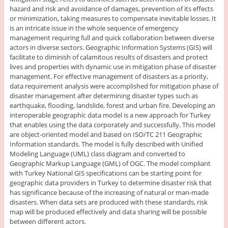
hazard and risk and avoidance of damages, prevention of its effects
or minimization, taking measures to compensate inevitable losses. It
is an intricate issue in the whole sequence of emergency
management requiring full and quick collaboration between diverse
actors in diverse sectors. Geographic Information Systems (GIS) will
facilitate to diminish of calamitous results of disasters and protect
lives and properties with dynamic use in mitigation phase of disaster
management. For effective management of disasters as a priority,
data requirement analysis were accomplished for mitigation phase of
disaster management after determining disaster types such as
earthquake, flooding, landslide, forest and urban fire. Developing an
interoperable geographic data model is a new approach for Turkey
that enables using the data corporately and successfully. This model
are object-oriented model and based on ISO/TC 211 Geographic
Information standards. The model is fully described with Unified
Modeling Language (UML) class diagram and converted to
Geographic Markup Language (GML) of OGC. The model compliant
with Turkey National GIS specifications can be starting point for
geographic data providers in Turkey to determine disaster risk that
has significance because of the increasing of natural or man-made
disasters. When data sets are produced with these standards, risk
map will be produced effectively and data sharing will be possible
between different actors.