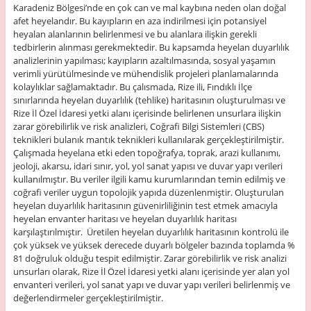
Karadeniz Bölgesi’nde en çok can ve mal kaybına neden olan doğal
afet heyelandır. Bu kayıpların en aza indirilmesi için potansiyel
heyalan alanlarının belirlenmesi ve bu alanlara ilişkin gerekli
tedbirlerin alınması gerekmektedir. Bu kapsamda heyelan duyarlılık
analizlerinin yapılması; kayıpların azaltılmasında, sosyal yaşamın
verimli yürütülmesinde ve mühendislik projeleri planlamalarında
kolaylıklar sağlamaktadır. Bu çalısmada, Rize ili, Fındıklı İlçe
sınırlarında heyelan duyarlılık (tehlike) haritasının oluşturulması ve
Rize İl Özel İdaresi yetki alanı içerisinde belirlenen unsurlara ilişkin
zarar görebilirlik ve risk analizleri, Coğrafi Bilgi Sistemleri (CBS)
teknikleri bulanık mantık teknikleri kullanılarak gerçekleştirilmiştir.
Çalışmada heyelana etki eden topoğrafya, toprak, arazi kullanımı,
jeoloji, akarsu, idari sınır, yol, yol sanat yapısı ve duvar yapı verileri
kullanılmıştır. Bu veriler ilgili kamu kurumlarından temin edilmiş ve
coğrafi veriler uygun topolojik yapıda düzenlenmiştir. Oluşturulan
heyelan duyarlılık haritasının güvenirliliğinin test etmek amacıyla
heyelan envanter haritası ve heyelan duyarlılık haritası
karşılaştırılmıştır.
Üretilen heyelan duyarlılık haritasının kontrolü ile
çok yüksek ve yüksek derecede duyarlı bölgeler bazında toplamda %
81 doğruluk olduğu tespit edilmiştir. Zarar görebilirlik ve risk analizi
unsurları olarak, Rize İl Özel İdaresi yetki alanı içerisinde yer alan yol
envanteri verileri, yol sanat yapı ve duvar yapı verileri belirlenmiş ve
değerlendirmeler gerçekleştirilmiştir.