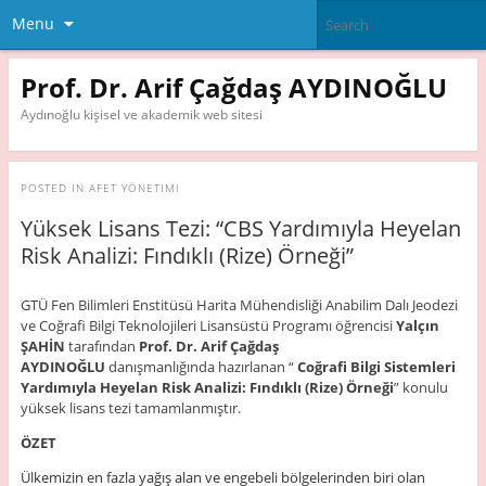
Menu
Prof. Dr. Arif Çağdaş AYDINOĞLU
Aydınoğlu kişisel ve akademik web sitesi
POSTED IN
AFET YÖNETIMI
Yüksek Lisans Tezi: “CBS Yardımıyla Heyelan
Risk Analizi: Fındıklı (Rize) Örneği”
GTÜ Fen Bilimleri Enstitüsü Harita Mühendisliği Anabilim Dalı Jeodezi
ve Coğrafi Bilgi Teknolojileri Lisansüstü Programı öğrencisi
Yalçın
ŞAHİN
tarafından
Prof. Dr. Arif Çağdaş
AYDINOĞLU
danışmanlığında hazırlanan “
Coğrafi Bilgi Sistemleri
Yardımıyla Heyelan Risk Analizi: Fındıklı (Rize) Örneği
” konulu
yüksek lisans tezi tamamlanmıştır.
ÖZET
Ülkemizin en fazla yağış alan ve engebeli bölgelerinden biri olan