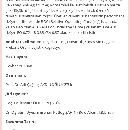
ve Yapay Sinir Ağları (YSA) yöntemleri ile üretilmiştir. Üretilen harita,
çok düşük, düşük, orta, yüksek ve çok yüksek olmak üzere 5
duyarlılık sınıfına ayrılmıştır. Üretilen duyarlılık haritasının performans
değerlendirmesinde ROC (Relative Operating Curve) eğrisi altında
kalan alan olan AUC (Area of Under the Curve ) kullanılmış ve AUC
değeri FO 0,72, LR 0.83,YSA 0.87 olarak elde edilmiştir.
Anahtar kelimeler:
Heyelan, CBS, Duyarlılık, Yapay Sinir ağları,
Frekans Oranı, Lojistik Regresyon
Hazırlayan:
Gevher ALTÜRK
Danışman:
Prof. Dr. Arif Çağdaş AYDINOĞLU (GTÜ)
Jüri Üyeleri:
Doç. Dr. İsmail ÇÖLKESEN (GTÜ)
Dr. Öğretim Üyesi Emrehan Kutluğ ŞAHİN (Bolu Abant İ.B.Üniv.)
Savunma Tarihi: