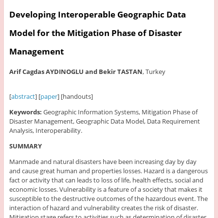
Developing Interoperable Geographic Data
Model for the Mitigation Phase of Disaster
Management
Arif Cagdas AYDINOGLU and Bekir TASTAN
, Turkey
[
abstract
] [
paper
] [handouts]
Keywords:
Geographic Information Systems, Mitigation Phase of
Disaster Management, Geographic Data Model, Data Requirement
Analysis, Interoperability.
SUMMARY
Manmade and natural disasters have been increasing day by day
and cause great human and properties losses. Hazard is a dangerous
fact or activity that can leads to loss of life, health effects, social and
economic losses. Vulnerability is a feature of a society that makes it
susceptible to the destructive outcomes of the hazardous event. The
interaction of hazard and vulnerability creates the risk of disaster.
Mitigation stage refers to activities such as determination of disaster