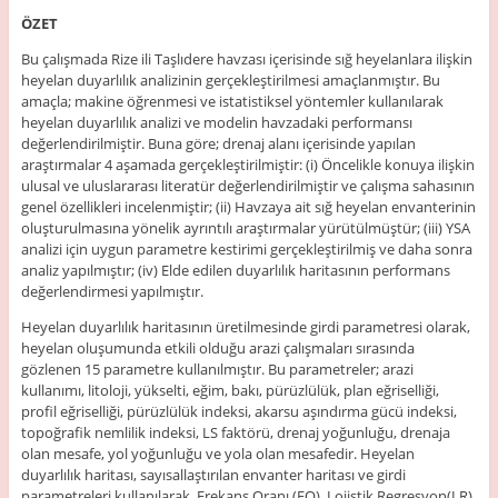
ÖZET
Bu çalışmada Rize ili Taşlıdere havzası içerisinde sığ heyelanlara ilişkin
heyelan duyarlılık analizinin gerçekleştirilmesi amaçlanmıştır. Bu
amaçla; makine öğrenmesi ve istatistiksel yöntemler kullanılarak
heyelan duyarlılık analizi ve modelin havzadaki performansı
değerlendirilmiştir. Buna göre; drenaj alanı içerisinde yapılan
araştırmalar 4 aşamada gerçekleştirilmiştir: (i) Öncelikle konuya ilişkin
ulusal ve uluslararası literatür değerlendirilmiştir ve çalışma sahasının
genel özellikleri incelenmiştir; (ii) Havzaya ait sığ heyelan envanterinin
oluşturulmasına yönelik ayrıntılı araştırmalar yürütülmüştür; (iii) YSA
analizi için uygun parametre kestirimi gerçekleştirilmiş ve daha sonra
analiz yapılmıştır; (iv) Elde edilen duyarlılık haritasının performans
değerlendirmesi yapılmıştır.
Heyelan duyarlılık haritasının üretilmesinde girdi parametresi olarak,
heyelan oluşumunda etkili olduğu arazi çalışmaları sırasında
gözlenen 15 parametre kullanılmıştır. Bu parametreler; arazi
kullanımı, litoloji, yükselti, eğim, bakı, pürüzlülük, plan eğriselliği,
profil eğriselliği, pürüzlülük indeksi, akarsu aşındırma gücü indeksi,
topoğrafik nemlilik indeksi, LS faktörü, drenaj yoğunluğu, drenaja
olan mesafe, yol yoğunluğu ve yola olan mesafedir. Heyelan
duyarlılık haritası, sayısallaştırılan envanter haritası ve girdi
parametreleri kullanılarak, Frekans Oranı (FO), Lojistik Regresyon(LR)