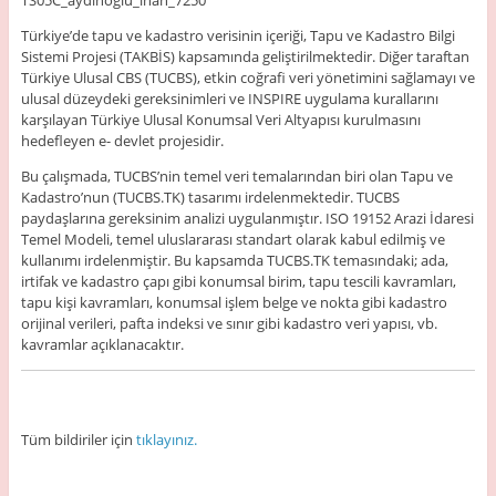
TS05C_aydinoglu_inan_7250
Türkiye’de tapu ve kadastro verisinin içeriği, Tapu ve Kadastro Bilgi
Sistemi Projesi (TAKBİS) kapsamında geliştirilmektedir. Diğer taraftan
Türkiye Ulusal CBS (TUCBS), etkin coğrafi veri yönetimini sağlamayı ve
ulusal düzeydeki gereksinimleri ve INSPIRE uygulama kurallarını
karşılayan Türkiye Ulusal Konumsal Veri Altyapısı kurulmasını
hedefleyen e- devlet projesidir.
Bu çalışmada, TUCBS’nin temel veri temalarından biri olan Tapu ve
Kadastro’nun (TUCBS.TK) tasarımı irdelenmektedir. TUCBS
paydaşlarına gereksinim analizi uygulanmıştır. ISO 19152 Arazi İdaresi
Temel Modeli, temel uluslararası standart olarak kabul edilmiş ve
kullanımı irdelenmiştir. Bu kapsamda TUCBS.TK temasındaki; ada,
irtifak ve kadastro çapı gibi konumsal birim, tapu tescili kavramları,
tapu kişi kavramları, konumsal işlem belge ve nokta gibi kadastro
orijinal verileri, pafta indeksi ve sınır gibi kadastro veri yapısı, vb.
kavramlar açıklanacaktır.
Tüm bildiriler için
tıklayınız.