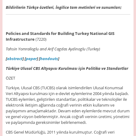
Bildirilerin Türkçe özetleri, İngilice tam metinleri ve sunumları;
Policies and Standards for Building Turkey National GIS
Infrastructure
(7220)
Tahsin Yomralioglu and Arif Cagdas Aydinoglu (Turkey)
[
abstract
] [
paper
] [
handouts
]
Türkiye Ulusal CBS Altyapısı Kurulması için Politika ve Standartlar
ÖZET
Türkiye, Ulusal CBS (TUCBS) olarak isimlendirilen Ulusal Konumsal
Veri Altyapısı kurulması için e-devlet eylemlerine 2004 yılında başladı.
TUCBS eylemleri, geliştirilen standartlar, politikalar ve teknolojiler ile
elektronik iletişim ağlarında coğrafi verinin etkin kullanımı ve
paylaşımını amaçlamaktadır. Devam eden eylemlerde mevcut durum
ve genel vizyon belirlenmiştir. Ancak coğrafi verinin üretimi, yönetimi
ve paylaşımında gereksinimler belirlenemedi.
CBS Genel Müdürlüğü, 2011 yılında kurulmuştur. Coğrafi veri