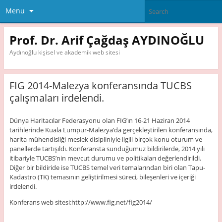
Menu
Prof. Dr. Arif Çağdaş AYDINOĞLU
Aydınoğlu kişisel ve akademik web sitesi
FIG 2014-Malezya konferansında TUCBS
çalışmaları irdelendi.
Dünya Haritacılar Federasyonu olan FIG’ın 16-21 Haziran 2014
tarihlerinde Kuala Lumpur-Malezya’da gerçekleştirilen konferansında,
harita mühendisliği meslek disipliniyle ilgili birçok konu oturum ve
panellerde tartışıldı. Konferansta sunduğumuz bildirilerde, 2014 yılı
itibariyle TUCBS’nin mevcut durumu ve politikaları değerlendirildi.
Diğer bir bildiride ise TUCBS temel veri temalarından biri olan Tapu-
Kadastro (TK) temasının geliştirilmesi süreci, bileşenleri ve içeriği
irdelendi.
Konferans web sitesi:http://www.fig.net/fig2014/