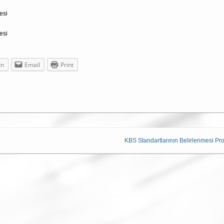
esi
esi
In
Email
Print
KBS Standartlarının Belirlenmesi Pro