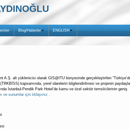
ş AYDINOĞLU
ersler
Blog/Haberler
ENGLISH
A.Ş. alt yüklenicisi olarak GIS@ITU bünyesinde gerçekleştirilen “Türkiye’d
” (TRKBİSS) kapsamında, yerel idarelerin bilgilendirilmesi ve projenin paydaşla
sında İstanbul-Pendik Park Hotel’de kamu ve özel sektör temsilcilerinin geniş
ı ve sunumlar için tıklayınız
.
si
esi