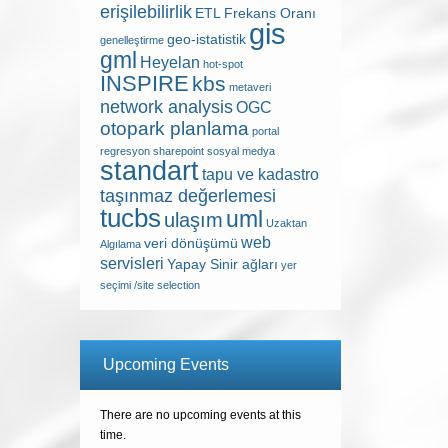
erişilebilirlik
ETL
Frekans Oranı
gis
geo-istatistik
genelleştirme
gml
Heyelan
hot-spot
INSPIRE
kbs
metaveri
network analysis
OGC
otopark planlama
portal
regresyon
sharepoint
sosyal medya
standart
tapu ve kadastro
taşınmaz değerlemesi
tucbs
uml
ulaşım
Uzaktan
web
veri dönüşümü
Algılama
servisleri
Yapay Sinir ağları
yer
seçimi /site selection
Upcoming Events
There are no upcoming events at this
time.