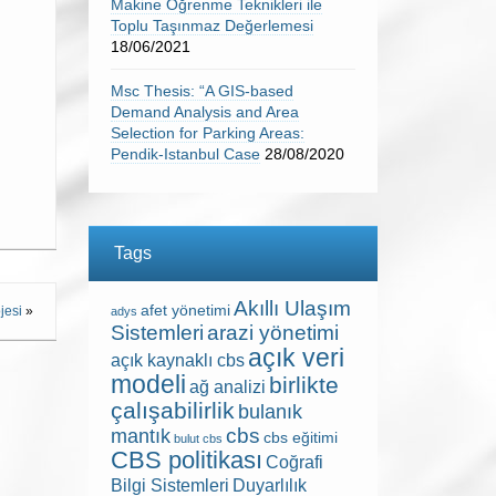
Makine Öğrenme Teknikleri ile
Toplu Taşınmaz Değerlemesi
18/06/2021
Msc Thesis: “A GIS-based
Demand Analysis and Area
Selection for Parking Areas:
Pendik-Istanbul Case
28/08/2020
Tags
Akıllı Ulaşım
afet yönetimi
jesi
»
adys
Sistemleri
arazi yönetimi
açık veri
açık kaynaklı cbs
modeli
birlikte
ağ analizi
çalışabilirlik
bulanık
cbs
mantık
cbs eğitimi
bulut cbs
CBS politikası
Coğrafi
Bilgi Sistemleri
Duyarlılık