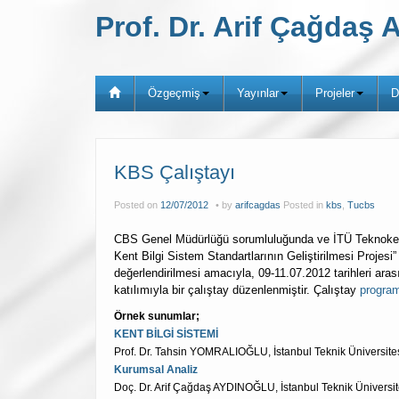
Prof. Dr. Arif Çağda
Özgeçmiş
Yayınlar
Projeler
D
KBS Çalıştayı
Posted on
12/07/2012
by
arifcagdas
Posted in
kbs
,
Tucbs
CBS Genel Müdürlüğü sorumluluğunda ve İTÜ Teknokent 
Kent Bilgi Sistem Standartlarının Geliştirilmesi Projesi
değerlendirilmesi amacıyla, 09-11.07.2012 tarihleri ara
katılımıyla bir çalıştay düzenlenmiştir. Çalıştay
program
Örnek sunumlar;
KENT BİLGİ SİSTEMİ
Prof. Dr. Tahsin YOMRALIOĞLU,
İstanbul Teknik Üniversite
Kurumsal Analiz
Doç. Dr. Arif Çağdaş AYDINOĞLU, İstanbul Teknik Üniversit