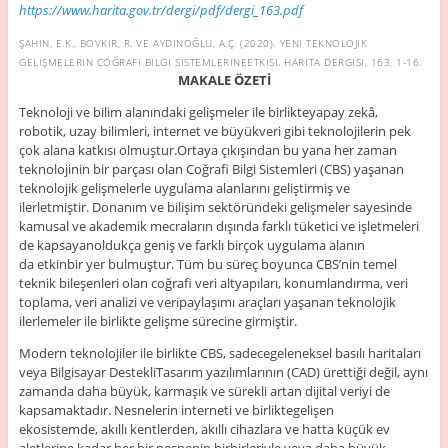
https://www.harita.gov.tr/dergi/pdf/dergi_163.pdf
ŞAHIN, E.K., BOVKIR, R. VE AYDINOĞLU, A.Ç. (2020). YENI TEKNOLOJIK
GELIŞMELERIN COĞRAFI BILGI SISTEMLERINEETKISI.
HARITA DERGISI,
163, 1-16.
MAKALE ÖZETİ
Teknoloji ve bilim alanındaki gelişmeler ile birlikteyapay zekâ,
robotik, uzay bilimleri, internet ve büyükveri gibi teknolojilerin pek
çok alana katkısı olmuştur.Ortaya çıkışından bu yana her zaman
teknolojinin bir parçası olan Coğrafi Bilgi Sistemleri (CBS) yaşanan
teknolojik gelişmelerle uygulama alanlarını geliştirmiş ve
ilerletmiştir. Donanım ve bilişim sektöründeki gelişmeler sayesinde
kamusal ve akademik mecraların dışında farklı tüketici ve işletmeleri
de kapsayanoldukça geniş ve farklı birçok uygulama alanın
da etkinbir yer bulmuştur. Tüm bu süreç boyunca CBS’nin temel
teknik bileşenleri olan coğrafi veri altyapıları, konumlandırma, veri
toplama, veri analizi ve veripaylaşımı araçları yaşanan teknolojik
ilerlemeler ile birlikte gelişme sürecine girmiştir.
Modern teknolojiler ile birlikte CBS, sadecegeleneksel basılı haritaları
veya Bilgisayar DestekliTasarım yazılımlarının (CAD) ürettiği değil, aynı
zamanda daha büyük, karmaşık ve sürekli artan dijital veriyi de
kapsamaktadır. Nesnelerin interneti ve birliktegelişen
ekosistemde, akıllı kentlerden, akıllı cihazlara ve hatta küçük ev