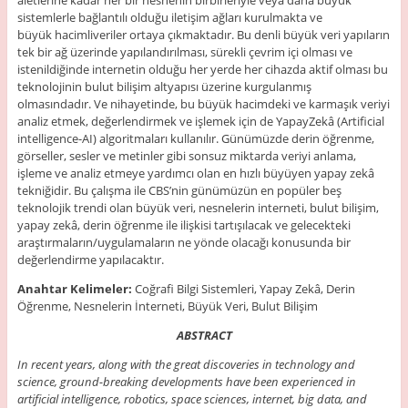
aletlerine kadar her bir nesnenin birbirleriyle veya daha büyük
sistemlerle bağlantılı olduğu iletişim ağları kurulmakta ve
büyük hacimliveriler ortaya çıkmaktadır. Bu denli büyük veri yapıların
tek bir ağ üzerinde yapılandırılması, sürekli çevrim içi olması ve
istenildiğinde internetin olduğu her yerde her cihazda aktif olması bu
teknolojinin bulut bilişim altyapısı üzerine kurgulanmış
olmasındadır. Ve nihayetinde, bu büyük hacimdeki ve karmaşık veriyi
analiz etmek, değerlendirmek ve işlemek için de YapayZekâ (Artificial
intelligence-AI) algoritmaları kullanılır. Günümüzde derin öğrenme,
görseller, sesler ve metinler gibi sonsuz miktarda veriyi anlama,
işleme ve analiz etmeye yardımcı olan en hızlı büyüyen yapay zekâ
tekniğidir. Bu çalışma ile CBS’nin günümüzün en popüler beş
teknolojik trendi olan büyük veri, nesnelerin interneti, bulut bilişim,
yapay zekâ, derin öğrenme ile ilişkisi tartışılacak ve gelecekteki
araştırmaların/uygulamaların ne yönde olacağı konusunda bir
değerlendirme yapılacaktır.
Anahtar Kelimeler:
Coğrafi Bilgi Sistemleri, Yapay Zekâ, Derin
Öğrenme, Nesnelerin İnterneti, Büyük Veri, Bulut Bilişim
ABSTRACT
In recent years, along with the great discoveries in technology and
science, ground-breaking developments have been experienced in
artificial intelligence, robotics, space sciences, internet, big data, and