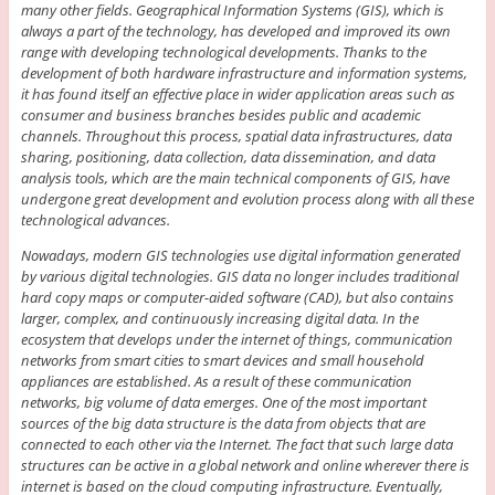
many other fields. Geographical Information Systems (GIS), which is
always a part of the technology, has developed and improved its own
range with developing technological developments. Thanks to the
development of both hardware infrastructure and information systems,
it has found itself an effective place in wider application areas such as
consumer and business branches besides public and academic
channels. Throughout this process, spatial data infrastructures, data
sharing, positioning, data collection, data dissemination, and data
analysis tools, which are the main technical components of GIS, have
undergone great development and evolution process along with all these
technological advances.
Nowadays, modern GIS technologies use digital information generated
by various digital technologies. GIS data no longer includes traditional
hard copy maps or computer-aided software (CAD), but also contains
larger, complex, and continuously increasing digital data. In the
ecosystem that develops under the internet of things, communication
networks from smart cities to smart devices and small household
appliances are established. As a result of these communication
networks, big volume of data emerges. One of the most important
sources of the big data structure is the data from objects that are
connected to each other via the Internet. The fact that such large data
structures can be active in a global network and online wherever there is
internet is based on the cloud computing infrastructure. Eventually,