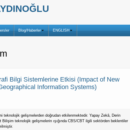
ş AYDINOĞLU
ersler
Blog/Haberler
ENGLISH
im
afi Bilgi Sistemlerine Etkisi (Impact of New
Geographical Information Systems)
eni teknolojik gelişmelerden doğrudan etkilenmektedir. Yapay Zekâ, Derin
 Bilişim teknolojik gelişmelerin ışığında CBS/CBT ilgili sektörden beklentiler
lmiştir.