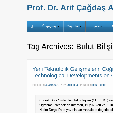
Prof. Dr. Arif Çağda
Özgeçmiş
Yayınlar
Projeler
D
Tag Archives:
Bulut Biliş
Yeni Teknolojik Gelişmelerin Coğr
Technological Developments on 
Posted on
30/01/2020
by
arifcagdas
Posted in
cbs
,
Tucbs
Coğrafi Bilgi Sistemleri/Teknolojileri (CBS/CBT) y
Öğrenme, Nesnelerin İnterneti, Büyük Veri ve Bulut
Harita Dergisi’nde yayınlanan makalede değerlendiri