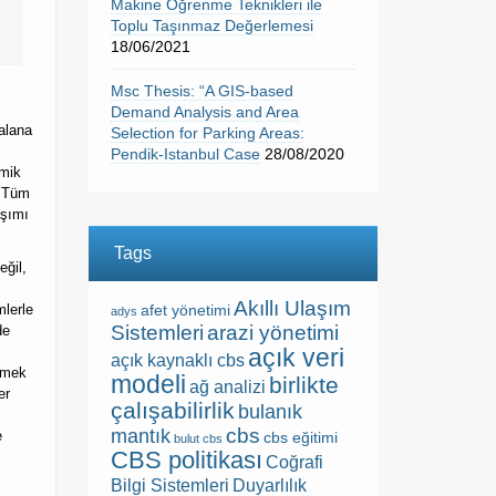
Makine Öğrenme Teknikleri ile
Toplu Taşınmaz Değerlemesi
18/06/2021
Msc Thesis: “A GIS-based
Demand Analysis and Area
 alana
Selection for Parking Areas:
Pendik-Istanbul Case
28/08/2020
emik
. Tüm
aşımı
Tags
eğil,
Akıllı Ulaşım
mlerle
afet yönetimi
adys
Sistemleri
arazi yönetimi
de
açık veri
açık kaynaklı cbs
irmek
modeli
birlikte
ağ analizi
er
çalışabilirlik
bulanık
cbs
mantık
e
cbs eğitimi
bulut cbs
CBS politikası
Coğrafi
Bilgi Sistemleri
Duyarlılık