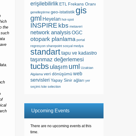
erişilebilirlik
ETL
Frekans Oranı
gis
geo-istatistik
genelleştirme
n
gml
Heyelan
hot-spot
hich
INSPIRE
kbs
metaveri
o the
network analysis
OGC
s such
otopark planlama
ata
portal
have
regresyon
sharepoint
sosyal medya
standart
tapu ve kadastro
taşınmaz değerlemesi
tucbs
data.
uml
ulaşım
Uzaktan
web
veri dönüşümü
Algılama
servisleri
Yapay Sinir ağları
yer
uch
seçimi /site selection
p
of
ical
Upcoming Events
earch
There are no upcoming events at this
time.