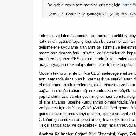
Dergideki yayın tam metnine erişmek için;
https:/
Şahin, E.K., Bovkır, R. ve Aydınoğlu, A.Ç. (2020). Yeni Tekno
Teknoloji ve bilim alanındaki gelişmeler ile birlikteyapay
katkısı olmuştur.Ortaya çıkışından bu yana her zaman te
gelişmelerle uygulama alanlarını geliştirmiş ve ilerle
mecraların dışında farklı tüketici ve işletmeleri de ka
bu süreç boyunca CBS’nin temel teknik bileşenleri olan c
araçları yaşanan teknolojik ilerlemeler ile birlikte gelişm
Modern teknolojiler ile birlikte CBS, sadecegeleneksel b
aynı zamanda daha büyük, karmaşık ve sürekli artan diji
ekosistemde, akıllı kentlerden, akıllı cihazlara ve hatt
bağlantılı olduğu iletişim ağları kurulmakta ve büyük ha
yapılandırılması, sürekli çevrim içi olması ve istenildiğ
bilişim altyapısı üzerine kurgulanmış olmasındadır. Ve
ve işlemek için de YapayZekâ (Artificial intelligence-AI
gibi sonsuz miktarda veriyi anlama, işleme ve analiz e
CBS’nin günümüzün en popüler beş teknolojik trendi olan
ilişkisi tartışılacak ve gelecekteki araştırmaların/uyg
Anahtar Kelimeler:
Coğrafi Bilgi Sistemleri, Yapay Ze