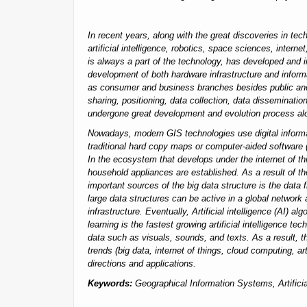
In recent years, along with the great discoveries in t
artificial intelligence, robotics, space sciences, inter
is always a part of the technology, has developed and
development of both hardware infrastructure and informa
as consumer and business branches besides public and 
sharing, positioning, data collection, data disseminati
undergone great development and evolution process alo
Nowadays, modern GIS technologies use digital informat
traditional hard copy maps or computer-aided software (
In the ecosystem that develops under the internet of t
household appliances are established. As a result of 
important sources of the big data structure is the data 
large data structures can be active in a global network
infrastructure. Eventually, Artificial intelligence (AI) 
learning is the fastest growing artificial intelligence t
data such as visuals, sounds, and texts. As a result, t
trends (big data, internet of things, cloud computing, art
directions and applications.
Keywords:
Geographical Information Systems, Artificia