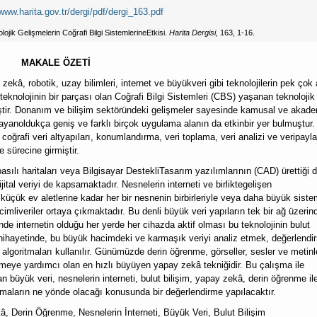
/www.harita.gov.tr/dergi/pdf/dergi_163.pdf
lojik Gelişmelerin Coğrafi Bilgi SistemlerineEtkisi.
Harita Dergisi,
163, 1-16.
MAKALE ÖZETİ
 zekâ, robotik, uzay bilimleri, internet ve büyükveri gibi teknolojilerin pek çok
knolojinin bir parçası olan Coğrafi Bilgi Sistemleri (CBS) yaşanan teknolojik
tmiştir. Donanım ve bilişim sektöründeki gelişmeler sayesinde kamusal ve akad
psayanoldukça geniş ve farklı birçok uygulama alanın da etkinbir yer bulmuştur
oğrafi veri altyapıları, konumlandırma, veri toplama, veri analizi ve veripayl
e sürecine girmiştir.
asılı haritaları veya Bilgisayar DestekliTasarım yazılımlarının (CAD) ürettiği d
tal veriyi de kapsamaktadır. Nesnelerin interneti ve birliktegelişen
a küçük ev aletlerine kadar her bir nesnenin birbirleriyle veya daha büyük siste
cimliveriler ortaya çıkmaktadır. Bu denli büyük veri yapıların tek bir ağ üzerin
inde internetin olduğu her yerde her cihazda aktif olması bu teknolojinin bulut
 nihayetinde, bu büyük hacimdeki ve karmaşık veriyi analiz etmek, değerlend
) algoritmaları kullanılır. Günümüzde derin öğrenme, görseller, sesler ve metinl
tmeye yardımcı olan en hızlı büyüyen yapay zekâ tekniğidir. Bu çalışma ile
 büyük veri, nesnelerin interneti, bulut bilişim, yapay zekâ, derin öğrenme il
ulamaların ne yönde olacağı konusunda bir değerlendirme yapılacaktır.
kâ, Derin Öğrenme, Nesnelerin İnterneti, Büyük Veri, Bulut Bilişim