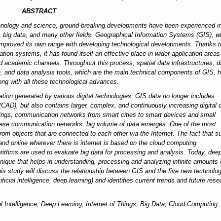
ABSTRACT
echnology and science, ground-breaking developments have been experienced i
net, big data, and many other fields. Geographical Information Systems (GIS), w
 improved its own range with developing technological developments. Thanks t
tion systems, it has found itself an effective place in wider application area
academic channels. Throughout this process, spatial data infrastructures, d
on, and data analysis tools, which are the main technical components of GIS, 
ng with all these technological advances.
ion generated by various digital technologies. GIS data no longer includes
CAD), but also contains larger, complex, and continuously increasing digital 
hings, communication networks from smart cities to smart devices and small
these communication networks, big volume of data emerges. One of the most
from objects that are connected to each other via the Internet. The fact that s
 and online wherever there is internet is based on the cloud computing
algorithms are used to evaluate big data for processing and analysis. Today, dee
echnique that helps in understanding, processing and analyzing infinite amounts 
his study will discuss the relationship between GIS and the five new technolog
ificial intelligence, deep learning) and identifies current trends and future res
l Intelligence, Deep Learning, Internet of Things, Big Data, Cloud Computing