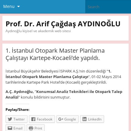
Menu
Prof. Dr. Arif Çağdaş AYDINOĞLU
Aydınoğlu kişisel ve akademik web sitesi
1. İstanbul Otopark Master Planlama
Çalıştayı Kartepe-Kocaeli’de yapıldı.
İstanbul Büyükşehir Belediyesi İSPARK A.Ş.’nin düzenlediği “
1.
İstanbul Otopark Master Planlama Çalıştayı
“, 01-02 Mayıs 2014
tarihlerinde Kartepe Park Hotel’de (Kocaeli) gerçekleştirildi.
A.Ç.
Aydınoğlu,
”
Konumsal Analiz Teknikleri ile Otopark Talep
Analizi
” konulu bildirisini sunmuştur.
Paylaş/Share:
Twitter
Facebook
Google
LinkedIn
Email
Print