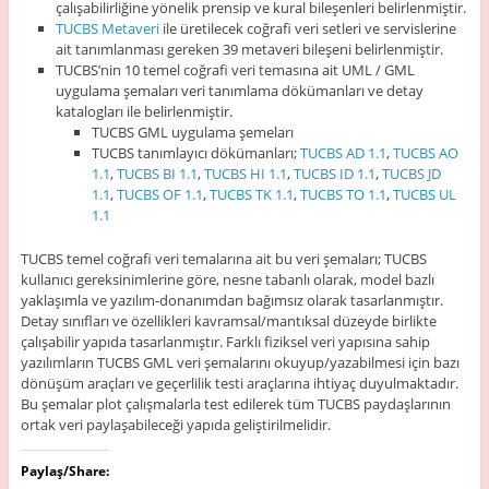
çalışabilirliğine yönelik prensip ve kural bileşenleri belirlenmiştir.
TUCBS Metaveri
ile üretilecek coğrafi veri setleri ve servislerine
ait tanımlanması gereken 39 metaveri bileşeni belirlenmiştir.
TUCBS’nin 10 temel coğrafi veri temasına ait UML / GML
uygulama şemaları veri tanımlama dökümanları ve detay
katalogları ile belirlenmiştir.
TUCBS GML uygulama şemeları
TUCBS tanımlayıcı dökümanları;
TUCBS AD 1.1
,
TUCBS AO
1.1
,
TUCBS BI 1.1
,
TUCBS HI 1.1
,
TUCBS ID 1.1
,
TUCBS JD
1.1
,
TUCBS OF 1.1
,
TUCBS TK 1.1
,
TUCBS TO 1.1
,
TUCBS UL
1.1
TUCBS temel coğrafi veri temalarına ait bu veri şemaları; TUCBS
kullanıcı gereksinimlerine göre, nesne tabanlı olarak, model bazlı
yaklaşımla ve yazılım-donanımdan bağımsız olarak tasarlanmıştır.
Detay sınıfları ve özellikleri kavramsal/mantıksal düzeyde birlikte
çalışabilir yapıda tasarlanmıştır. Farklı fiziksel veri yapısına sahip
yazılımların TUCBS GML veri şemalarını okuyup/yazabilmesi için bazı
dönüşüm araçları ve geçerlilik testi araçlarına ihtiyaç duyulmaktadır.
Bu şemalar plot çalışmalarla test edilerek tüm TUCBS paydaşlarının
ortak veri paylaşabileceği yapıda geliştirilmelidir.
Paylaş/Share: