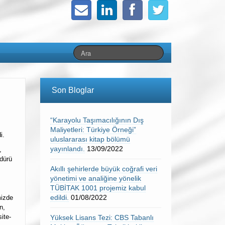
Son Bloglar
“Karayolu Taşımacılığının Dış
Maliyetleri: Türkiye Örneği”
i.
uluslararası kitap bölümü
yayınlandı.
13/09/2022
,
dürü
Akıllı şehirlerde büyük coğrafi veri
yönetimi ve analiğine yönelik
TÜBİTAK 1001 projemiz kabul
edildi.
01/08/2022
mizde
n,
ite-
Yüksek Lisans Tezi: CBS Tabanlı