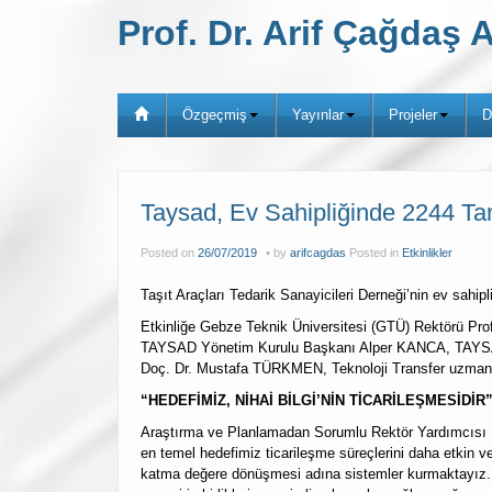
Prof. Dr. Arif Çağda
Özgeçmiş
Yayınlar
Projeler
D
Taysad, Ev Sahipliğinde 2244 Tanı
Posted on
26/07/2019
by
arifcagdas
Posted in
Etkinlikler
Taşıt Araçları Tedarik Sanayicileri Derneği’nin ev sahip
Etkinliğe Gebze Teknik Üniversitesi (GTÜ) Rektörü 
TAYSAD Yönetim Kurulu Başkanı Alper KANCA, TAYSA
Doç. Dr. Mustafa TÜRKMEN, Teknoloji Transfer uzmanla
“HEDEFİMİZ, NİHAİ BİLGİ’NİN TİCARİLEŞMESİDİR
Araştırma ve Planlamadan Sorumlu Rektör Yardımcısı Pr
en temel hedefimiz ticarileşme süreçlerini daha etkin ve 
katma değere dönüşmesi adına sistemler kurmaktayız. Mev