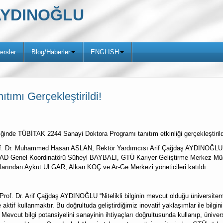
ş AYDINOĞLU
ersler
Blog/Haberler
ENGLISH
tımı Gerçekleştirildi!
liğinde TÜBİTAK 2244 Sanayi Doktora Programı tanıtım etkinliği gerçekleştirild
Prof. Dr. Muhammed Hasan ASLAN, Rektör Yardımcısı Arif Çağdaş AYDINOĞLU
D Genel Koordinatörü Süheyl BAYBALI, GTÜ Kariyer Geliştirme Merkez Mü
rından Aykut ULGAR, Alkan KOÇ ve Ar-Ge Merkezi yöneticileri katıldı.
”
of. Dr. Arif Çağdaş AYDINOĞLU “Nitelikli bilginin mevcut olduğu üniversite
aktif kullanmaktır. Bu doğrultuda geliştirdiğimiz inovatif yaklaşımlar ile bilgini
cut bilgi potansiyelini sanayinin ihtiyaçları doğrultusunda kullanıp, ünivers