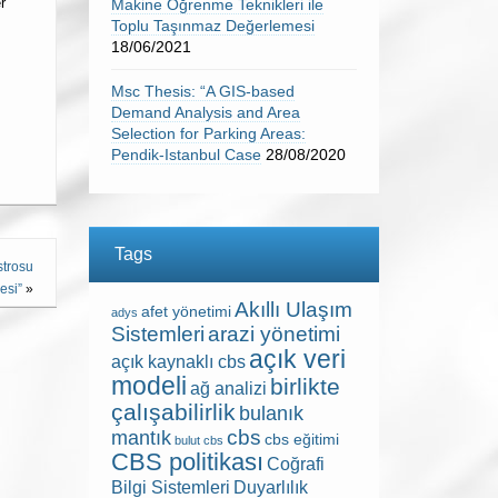
r
Makine Öğrenme Teknikleri ile
Toplu Taşınmaz Değerlemesi
18/06/2021
Msc Thesis: “A GIS-based
Demand Analysis and Area
Selection for Parking Areas:
Pendik-Istanbul Case
28/08/2020
Tags
strosu
esi”
»
Akıllı Ulaşım
afet yönetimi
adys
Sistemleri
arazi yönetimi
açık veri
açık kaynaklı cbs
modeli
birlikte
ağ analizi
çalışabilirlik
bulanık
cbs
mantık
cbs eğitimi
bulut cbs
CBS politikası
Coğrafi
Bilgi Sistemleri
Duyarlılık