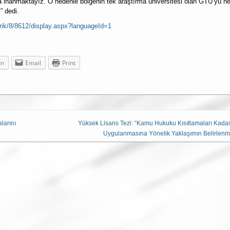
za inanmaktayız. O nedenle bölgenin tek araştırma üniversitesi olan GTÜ’yü he
z” dedi.
erik/8/8612/display.aspx?languageId=1
In
Email
Print
larını
Yüksek Lisans Tezi: “Kamu Hukuku Kısıtlamaları Kada
Uygulanmasına Yönelik Yaklaşımın Belirlenm