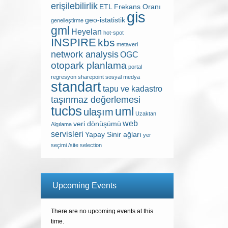
erişilebilirlik
ETL
Frekans Oranı
gis
geo-istatistik
genelleştirme
gml
Heyelan
hot-spot
INSPIRE
kbs
metaveri
network analysis
OGC
otopark planlama
portal
regresyon
sharepoint
sosyal medya
standart
tapu ve kadastro
taşınmaz değerlemesi
tucbs
uml
ulaşım
Uzaktan
web
veri dönüşümü
Algılama
servisleri
Yapay Sinir ağları
yer
seçimi /site selection
Upcoming Events
There are no upcoming events at this
time.