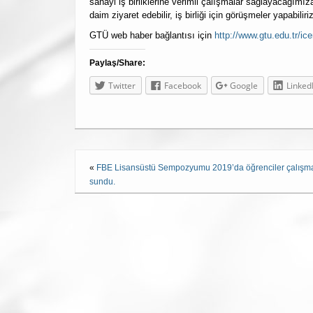
sanayi iş birliklerine verimli çalışmalar sağlayacağımı
daim ziyaret edebilir, iş birliği için görüşmeler yapabiliri
GTÜ web haber bağlantısı için
http://www.gtu.edu.tr/ic
Paylaş/Share:
Twitter
Facebook
Google
Linked
«
FBE Lisansüstü Sempozyumu 2019’da öğrenciler çalışma
sundu.