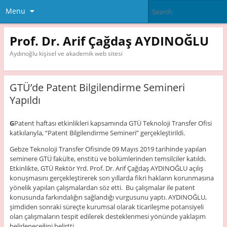
Menu
Prof. Dr. Arif Çağdaş AYDINOĞLU
Aydınoğlu kişisel ve akademik web sitesi
GTÜ’de Patent Bilgilendirme Semineri
Yapıldı
G
Patent haftası etkinlikleri kapsamında GTÜ Teknoloji Transfer Ofisi
katkılarıyla, “Patent Bilgilendirme Semineri” gerçekleştirildi.
Gebze Teknoloji Transfer Ofisinde 09 Mayıs 2019 tarihinde yapılan
seminere GTÜ fakülte, enstitü ve bölümlerinden temsilciler katıldı.
Etkinlikte, GTÜ Rektör Yrd. Prof. Dr. Arif Çağdaş AYDINOĞLU açılış
konuşmasını gerçekleştirerek son yıllarda fikri hakların korunmasına
yönelik yapılan çalışmalardan söz etti. Bu çalışmalar ile patent
konusunda farkındalığın sağlandığı vurgusunu yaptı. AYDINOĞLU,
şimdiden sonraki süreçte kurumsal olarak ticarileşme potansiyeli
olan çalışmaların tespit edilerek desteklenmesi yönünde yaklaşım
belirleneceğini belirtti.