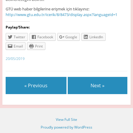
GTÜ web haber bilgilerine erişmek için tıklayınız:
http://www.gtu.edu.tr/icerik/8/8473/display.aspx?languageId=1
Paylaş/Share:
Twitter
Facebook
Google
LinkedIn
Email
Print
20/05/2019
« Previous
Next »
View Full Site
Proudly powered by WordPress