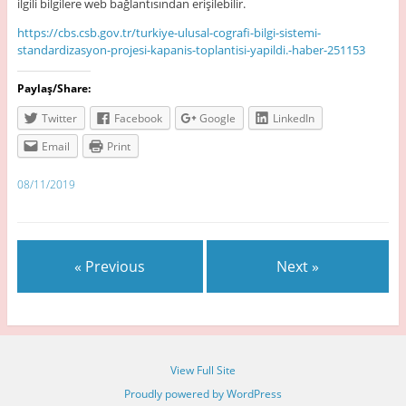
ilgili bilgilere web bağlantısından erişilebilir.
https://cbs.csb.gov.tr/turkiye-ulusal-cografi-bilgi-sistemi-
standardizasyon-projesi-kapanis-toplantisi-yapildi.-haber-251153
Paylaş/Share:
Twitter
Facebook
Google
LinkedIn
Email
Print
08/11/2019
« Previous
Next »
View Full Site
Proudly powered by WordPress