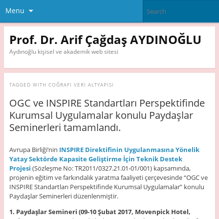
Menu
Prof. Dr. Arif Çağdaş AYDINOĞLU
Aydınoğlu kişisel ve akademik web sitesi
TAGGED WITH
COĞRAFI VERI ALTYAPISI
OGC ve INSPIRE Standartları Perspektifinde
Kurumsal Uygulamalar konulu Paydaşlar
Seminerleri tamamlandı.
Avrupa Birliği’nin
INSPIRE Direktifinin Uygulanmasına Yönelik
Yatay Sektörde Kapasite Geliştirme İçin Teknik Destek
Projesi
(Sözleşme No: TR2011/0327.21.01-01/001) kapsamında,
projenin eğitim ve farkındalık yaratma faaliyeti çerçevesinde “OGC ve
INSPIRE Standartları Perspektifinde Kurumsal Uygulamalar” konulu
Paydaşlar Seminerleri düzenlenmiştir.
1. Paydaşlar Semineri (09-10 Şubat 2017, Movenpick Hotel,