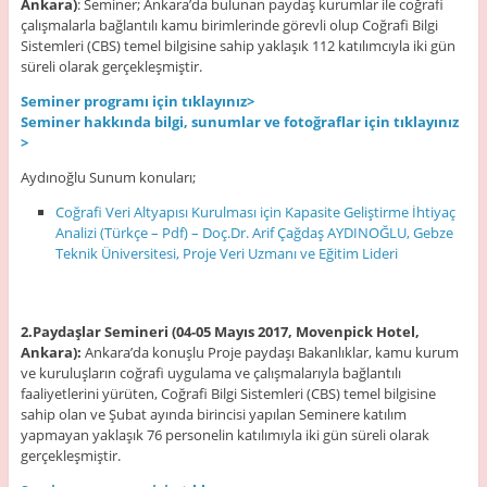
Ankara)
: Seminer; Ankara’da bulunan paydaş kurumlar ile coğrafi
çalışmalarla bağlantılı kamu birimlerinde görevli olup Coğrafi Bilgi
Sistemleri (CBS) temel bilgisine sahip yaklaşık 112 katılımcıyla iki gün
süreli olarak gerçekleşmiştir.
Seminer programı için tıklayınız>
Seminer hakkında bilgi, sunumlar ve fotoğraflar için tıklayınız
>
Aydınoğlu Sunum konuları;
Coğrafi Veri Altyapısı Kurulması için Kapasite Geliştirme İhtiyaç
Analizi (Türkçe – Pdf) – Doç.Dr. Arif Çağdaş AYDINOĞLU, Gebze
Teknik Üniversitesi, Proje Veri Uzmanı ve Eğitim Lideri
2.Paydaşlar Semineri (04-05 Mayıs 2017, Movenpick Hotel,
Ankara):
Ankara’da konuşlu Proje paydaşı Bakanlıklar, kamu kurum
ve kuruluşların coğrafi uygulama ve çalışmalarıyla bağlantılı
faaliyetlerini yürüten, Coğrafi Bilgi Sistemleri (CBS) temel bilgisine
sahip olan ve Şubat ayında birincisi yapılan Seminere katılım
yapmayan yaklaşık 76 personelin katılımıyla iki gün süreli olarak
gerçekleşmiştir.