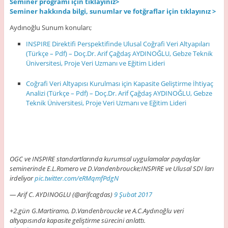
Seminer programı için tıklayınız>
Seminer hakkında bilgi, sunumlar ve fotğraflar için tıklayınız >
Aydınoğlu Sunum konuları;
INSPIRE Direktifi Perspektifinde Ulusal Coğrafi Veri Altyapıları
(Türkçe – Pdf) – Doç.Dr. Arif Çağdaş AYDINOĞLU, Gebze Teknik
Üniversitesi, Proje Veri Uzmanı ve Eğitim Lideri
Coğrafi Veri Altyapısı Kurulması için Kapasite Geliştirme İhtiyaç
Analizi (Türkçe – Pdf) – Doç.Dr. Arif Çağdaş AYDINOĞLU, Gebze
Teknik Üniversitesi, Proje Veri Uzmanı ve Eğitim Lideri
OGC ve INSPIRE standartlarında kurumsal uygulamalar paydaşlar
seminerinde E.L.Romero ve D.Vandenbroucke;INSPIRE ve Ulusal SDI ları
irdeliyor
pic.twitter.com/eRMqmfPdgN
— Arif C. AYDINOGLU (@arifcagdas)
9 Şubat 2017
+2.gün G.Martiramo, D.Vandenbroucke ve A.C.Aydınoğlu veri
altyapısında kapasite geliştirme sürecini anlattı.