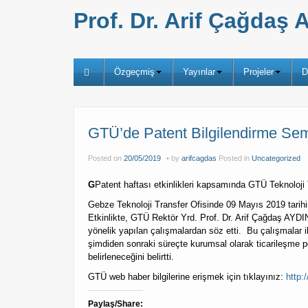
Prof. Dr. Arif Çağda
Özgeçmiş
Yayınlar
Projeler
D
GTÜ’de Patent Bilgilendirme Semi
Posted on
20/05/2019
by
arifcagdas
Posted in
Uncategorized
G
Patent haftası etkinlikleri kapsamında GTÜ Teknoloji Tr
Gebze Teknoloji Transfer Ofisinde 09 Mayıs 2019 tarihin
Etkinlikte, GTÜ Rektör Yrd. Prof. Dr. Arif Çağdaş AYDI
yönelik yapılan çalışmalardan söz etti. Bu çalışmalar
şimdiden sonraki süreçte kurumsal olarak ticarileşme p
belirleneceğini belirtti.
GTÜ web haber bilgilerine erişmek için tıklayınız:
http:
Paylaş/Share: