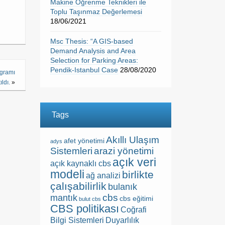
Makine Öğrenme Teknikleri ile
Toplu Taşınmaz Değerlemesi
18/06/2021
Msc Thesis: “A GIS-based
Demand Analysis and Area
Selection for Parking Areas:
Pendik-Istanbul Case
28/08/2020
ogramı
ıldı.
»
Tags
Akıllı Ulaşım
afet yönetimi
adys
Sistemleri
arazi yönetimi
açık veri
açık kaynaklı cbs
modeli
birlikte
ağ analizi
çalışabilirlik
bulanık
cbs
mantık
cbs eğitimi
bulut cbs
CBS politikası
Coğrafi
Bilgi Sistemleri
Duyarlılık