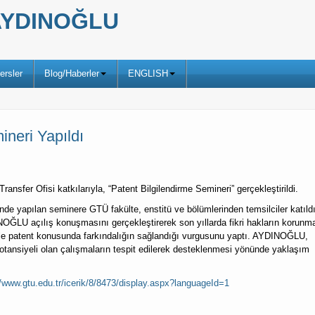
ş AYDINOĞLU
ersler
Blog/Haberler
ENGLISH
neri Yapıldı
ansfer Ofisi katkılarıyla, “Patent Bilgilendirme Semineri” gerçekleştirildi.
de yapılan seminere GTÜ fakülte, enstitü ve bölümlerinden temsilciler katıldı
NOĞLU açılış konuşmasını gerçekleştirerek son yıllarda fikri hakların korunm
 ile patent konusunda farkındalığın sağlandığı vurgusunu yaptı. AYDINOĞLU,
otansiyeli olan çalışmaların tespit edilerek desteklenmesi yönünde yaklaşım
//www.gtu.edu.tr/icerik/8/8473/display.aspx?languageId=1