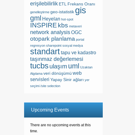
erişilebilirlik
ETL
Frekans Oranı
gis
geo-istatistik
genelleştirme
gml
Heyelan
hot-spot
INSPIRE
kbs
metaveri
network analysis
OGC
otopark planlama
portal
regresyon
sharepoint
sosyal medya
standart
tapu ve kadastro
taşınmaz değerlemesi
tucbs
uml
ulaşım
Uzaktan
web
veri dönüşümü
Algılama
servisleri
Yapay Sinir ağları
yer
seçimi /site selection
Upcoming Events
There are no upcoming events at this
time.