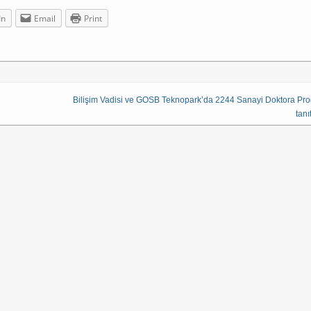
In
Email
Print
Bilişim Vadisi ve GOSB Teknopark’da 2244 Sanayi Doktora Pr
tanıt