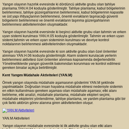
Yangın olayının hazırlık evresinde ki dördüncü aktivite grubu olan tahliye
planlama.YAN.H.04 koduyla gösterilmiştir. Tahliye planlama; kabul bölgelerinin
belirlenmesi, tahliye güzergahlarının belirlenmesi, kabul bölgelerinin kapasite
ve üst yapı ihtiyaçlarının belirlenmesi, önemli evrakların taşınacağı güvenli
bölgelerin belirlenmesi ve önemli evrakların taşınma güzergahlarının
belirlenmesi aktivitelerinden oluşmaktadır.
Yangın olayının hazırlık eversinde ki beşinci aktivite grubu olan tahmin ve erken
uyarı sistemi kurulması YAN.H.05 koduyla gösterilmiştir. Tahmin ve erken uyarı
sistemi;tahmin ve erken uyarı sisteminin kurulması ve devriye kontrol
noktalarının belirlenmesi aktivitelerinden oluşmaktadır.
Yangın olayının hazırlık evresinde ki son aktivite grubu olan özel önlemler
alınması YAN.H.06 koduyla gösterilmiştir. Alarm sistemi kurulacak yerlerin
belirlenmesi aktivitesi özel önlemler alınması kapsamında değerlendirilir.
Yönetmeliklerde yangın güvenlik bakımından korunması ve kontrol edilmesi
gereken binalar açıkça belirtilmiştir.
Kent Yangını Müdahale Aktiviteleri (YAN.M)
Örnek yangın olayında müdahale aşamasının gösterimi YAN.M şeklinde
yapılmaktadır. Doğrudan insan hayatına müdahale etmesi nedeniyle sistemin
en etkin kullanılması gereken aşaması olan müdahale aşaması; etki alanı
belirleme, etki analizi, müdahale planlama, müdahale ekipleri seçimi,
müdahale ekiplerini yönlendirme, tahliye planlama, ve yardım planlama gibi bir
çok farklı aktörün görev alanına giren aktivitelerden oluşur.
YAN.M Aktiviteleri
Yangın olayının müdahale evresinde ki ilk aktivite grubu olan etki alanı