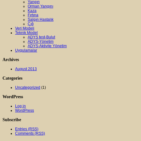
Yangın
Orman Yangını
Kaza
Fırtına
Salgın Hastalık
Çığ
Veri Modeli
Teknik Model
ADYS test-Bulut
ADYS-Yönetim
ADYS-Aktivite Yönetim
Uygulamalar
Archives
August 2013
Categories
Uncategorized
(1)
WordPress
Log in
WordPress
Subscribe
Entries (RSS)
Comments (RSS)