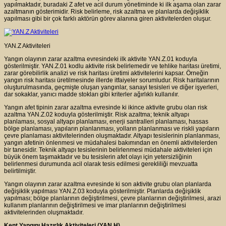
yapılmaktadır, buradaki Z afet ve acil durum yönetiminde ki ilk aşama olan zarar
azaltmanın gösterimidir. Risk belirleme, risk azaltma ve planlarda değişiklik
yapılması gibi bir çok farklı aktörün görev alanına giren aktivitelerden oluşur.
YAN.Z Aktiviteleri
Yangın olayının zarar azaltma evresindeki ilk aktivite YAN.Z.01 koduyla
gösterilmiştir. YAN.Z.01 kodlu aktivite risk belirlemedir ve tehlike haritası üretimi,
zarar görebilirlik analizi ve risk haritası üretimi aktivitelerini kapsar. Örneğin
yangın risk haritası üretilmesinde illerde itfaiyeler sorumludur. Risk haritalarının
oluşturulmasında, geçmişte oluşan yangınlar, sanayi tesisleri ve diğer işyerleri,
dar sokaklar, yanıcı madde stokları gibi kriterler ağırlıklı kullanılır.
Yangın afet tipinin zarar azaltma evresinde ki ikince aktivite grubu olan risk
azaltma YAN.Z.02 koduyla gösterilmiştir. Risk azaltma; teknik altyapı
planlaması, sosyal altyapı planlaması, enerji santralleri planlaması, hassas
bölge planlaması, yapıların planlanması, yolların planlanması ve riskli yapıların
çevre planlaması aktivitelerinden oluşmaktadır. Altyapı tesislerinin planlanması,
yangın afetinin önlenmesi ve müdahalesi bakımından en önemli aktivitelerden
bir tanesidir. Teknik altyapı tesislerinin belirlenmesi müdahale aktiviteleri için
büyük önem taşımaktadır ve bu tesislerin afet olayı için yetersizliğinin
belirlenmesi durumunda acil olarak tesis edilmesi gerekliliği mevzuatta
belirtilmiştir.
Yangın olayının zarar azaltma evresinde ki son aktivite grubu olan planlarda
değişiklik yapılması YAN.Z.03 koduyla gösterilmiştir. Planlarda değişiklik
yapılması; bölge planlarının değiştirilmesi, çevre planlarının değiştirilmesi, arazi
kullanım planlarının değiştirilmesi ve imar planlarının değiştirilmesi
aktivitelerinden oluşmaktadır.
Kent Yangını Hazırlık Aktiviteleri (YAN.H)