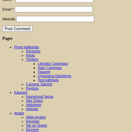
Email
*
Website
Pages
Proje Hakkında
Personel
Amaç
Yöntem
Literatür Çalışması
Alan Çalışması
Tasarım
Uygulama Geliştirme
Test edilmesi
Çalışma Takvimi
Faydası
Kapsam
Kavramsal Şema
Afet Tipleri
Aktiviteler
Aktörler
Analiz
Aktör Analizi
Heyelan
Sel ve Taşkın
Deprem