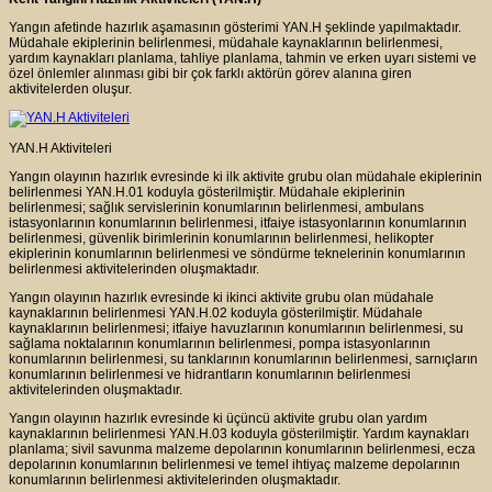
Yangın afetinde hazırlık aşamasının gösterimi YAN.H şeklinde yapılmaktadır.
Müdahale ekiplerinin belirlenmesi, müdahale kaynaklarının belirlenmesi,
yardım kaynakları planlama, tahliye planlama, tahmin ve erken uyarı sistemi ve
özel önlemler alınması gibi bir çok farklı aktörün görev alanına giren
aktivitelerden oluşur.
YAN.H Aktiviteleri
Yangın olayının hazırlık evresinde ki ilk aktivite grubu olan müdahale ekiplerinin
belirlenmesi YAN.H.01 koduyla gösterilmiştir. Müdahale ekiplerinin
belirlenmesi; sağlık servislerinin konumlarının belirlenmesi, ambulans
istasyonlarının konumlarının belirlenmesi, itfaiye istasyonlarının konumlarının
belirlenmesi, güvenlik birimlerinin konumlarının belirlenmesi, helikopter
ekiplerinin konumlarının belirlenmesi ve söndürme teknelerinin konumlarının
belirlenmesi aktivitelerinden oluşmaktadır.
Yangın olayının hazırlık evresinde ki ikinci aktivite grubu olan müdahale
kaynaklarının belirlenmesi YAN.H.02 koduyla gösterilmiştir. Müdahale
kaynaklarının belirlenmesi; itfaiye havuzlarının konumlarının belirlenmesi, su
sağlama noktalarının konumlarının belirlenmesi, pompa istasyonlarının
konumlarının belirlenmesi, su tanklarının konumlarının belirlenmesi, sarnıçların
konumlarının belirlenmesi ve hidrantların konumlarının belirlenmesi
aktivitelerinden oluşmaktadır.
Yangın olayının hazırlık evresinde ki üçüncü aktivite grubu olan yardım
kaynaklarının belirlenmesi YAN.H.03 koduyla gösterilmiştir. Yardım kaynakları
planlama; sivil savunma malzeme depolarının konumlarının belirlenmesi, ecza
depolarının konumlarının belirlenmesi ve temel ihtiyaç malzeme depolarının
konumlarının belirlenmesi aktivitelerinden oluşmaktadır.