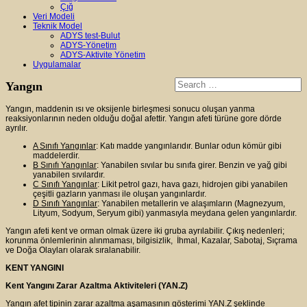
Çığ
Veri Modeli
Teknik Model
ADYS test-Bulut
ADYS-Yönetim
ADYS-Aktivite Yönetim
Uygulamalar
Yangın
Yangın, maddenin ısı ve oksijenle birleşmesi sonucu oluşan yanma
reaksiyonlarının neden olduğu doğal afettir. Yangın afeti türüne gore dörde
ayrılır.
A Sınıfı Yangınlar
: Katı madde yangınlarıdır. Bunlar odun kömür gibi
maddelerdir.
B Sınıfı Yangınlar
: Yanabilen sıvılar bu sınıfa girer. Benzin ve yağ gibi
yanabilen sıvılardır.
C Sınıfı Yangınlar
: Likit petrol gazı, hava gazı, hidrojen gibi yanabilen
çeşitli gazların yanması ile oluşan yangınlardır.
D Sınıfı Yangınlar
: Yanabilen metallerin ve alaşımların (Magnezyum,
Lityum, Sodyum, Seryum gibi) yanmasıyla meydana gelen yangınlardır.
Yangın afeti kent ve orman olmak üzere iki gruba ayrılabilir. Çıkış nedenleri;
korunma önlemlerinin alınmaması, bilgisizlik, İhmal, Kazalar, Sabotaj, Sıçrama
ve Doğa Olayları olarak sıralanabilir.
KENT YANGINI
Kent Yangını Zarar Azaltma Aktiviteleri (YAN.Z)
Yangın afet tipinin zarar azaltma aşamasının gösterimi YAN.Z şeklinde