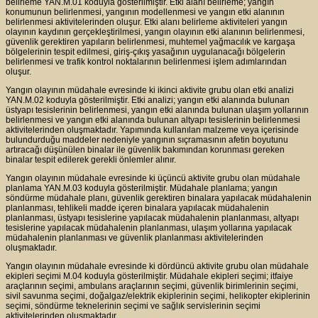
belirleme YAN.M.01 koduyla gösterilmiştir. Etki alanı belirleme; yangın
konumunun belirlenmesi, yangının modellenmesi ve yangın etki alanının
belirlenmesi aktivitelerinden oluşur. Etki alanı belirleme aktiviteleri yangın
olayının kaydının gerçekleştirilmesi, yangın olayının etki alanının belirlenmesi,
güvenlik gerektiren yapıların belirlenmesi, muhtemel yağmacılık ve kargaşa
bölgelerinin tespit edilmesi, giriş-çıkış yasağının uygulanacağı bölgelerin
belirlenmesi ve trafik kontrol noktalarının belirlenmesi işlem adımlarından
oluşur.
Yangın olayının müdahale evresinde ki ikinci aktivite grubu olan etki analizi
YAN.M.02 koduyla gösterilmiştir. Etki analizi; yangın etki alanında bulunan
üstyapı tesislerinin belirlenmesi, yangın etki alanında bulunan ulaşım yollarının
belirlenmesi ve yangın etki alanında bulunan altyapı tesislerinin belirlenmesi
aktivitelerinden oluşmaktadır. Yapımında kullanılan malzeme veya içerisinde
bulundurduğu maddeler nedeniyle yangının sıçramasının afetin boyutunu
artıracağı düşünülen binalar ile güvenlik bakımından korunması gereken
binalar tespit edilerek gerekli önlemler alınır.
Yangın olayının müdahale evresinde ki üçüncü aktivite grubu olan müdahale
planlama YAN.M.03 koduyla gösterilmiştir. Müdahale planlama; yangın
söndürme müdahale planı, güvenlik gerektiren binalara yapılacak müdahalenin
planlanması, tehlikeli madde içeren binalara yapılacak müdahalenin
planlanması, üstyapı tesislerine yapılacak müdahalenin planlanması, altyapı
tesislerine yapılacak müdahalenin planlanması, ulaşım yollarına yapılacak
müdahalenin planlanması ve güvenlik planlanması aktivitelerinden
oluşmaktadır.
Yangın olayının müdahale evresinde ki dördüncü aktivite grubu olan müdahale
ekipleri seçimi M.04 koduyla gösterilmiştir. Müdahale ekipleri seçimi; itfaiye
araçlarının seçimi, ambulans araçlarının seçimi, güvenlik birimlerinin seçimi,
sivil savunma seçimi, doğalgaz/elektrik ekiplerinin seçimi, helikopter ekiplerinin
seçimi, söndürme teknelerinin seçimi ve sağlık servislerinin seçimi
aktivitelerinden oluşmaktadır.