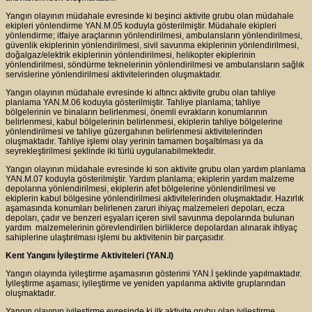
Yangın olayının müdahale evresinde ki beşinci aktivite grubu olan müdahale
ekipleri yönlendirme YAN.M.05 koduyla gösterilmiştir. Müdahale ekipleri
yönlendirme; itfaiye araçlarının yönlendirilmesi, ambulansların yönlendirilmesi,
güvenlik ekiplerinin yönlendirilmesi, sivil savunma ekiplerinin yönlendirilmesi,
doğalgaz/elektrik ekiplerinin yönlendirilmesi, helikopter ekiplerinin
yönlendirilmesi, söndürme teknelerinin yönlendirilmesi ve ambulansların sağlık
servislerine yönlendirilmesi aktivitelerinden oluşmaktadır.
Yangın olayının müdahale evresinde ki altıncı aktivite grubu olan tahliye
planlama YAN.M.06 koduyla gösterilmiştir. Tahliye planlama; tahliye
bölgelerinin ve binaların belirlenmesi, önemli evrakların konumlarının
belirlenmesi, kabul bölgelerinin belirlenmesi, ekiplerin tahliye bölgelerine
yönlendirilmesi ve tahliye güzergahının belirlenmesi aktivitelerinden
oluşmaktadır. Tahliye işlemi olay yerinin tamamen boşaltılması ya da
seyrekleştirilmesi şeklinde iki türlü uygulanabilmektedir.
Yangın olayının müdahale evresinde ki son aktivite grubu olan yardım planlama
YAN.M.07 koduyla gösterilmiştir. Yardım planlama; ekiplerin yardım malzeme
depolarına yönlendirilmesi, ekiplerin afet bölgelerine yönlendirilmesi ve
ekiplerin kabul bölgesine yönlendirilmesi aktivitelerinden oluşmaktadır. Hazırlık
aşamasında konumları belirlenen zaruri ihiyaç malzemeleri depoları, ecza
depoları, çadır ve benzeri eşyaları içeren sivil savunma depolarında bulunan
yardım malzemelerinin görevlendirilen birliklerce depolardan alınarak ihtiyaç
sahiplerine ulaştırılması işlemi bu aktivitenin bir parçasıdır.
Kent Yangını İyileştirme Aktiviteleri (YAN.I)
Yangın olayında iyileştirme aşamasının gösterimi YAN.İ şeklinde yapılmaktadır.
İyileştirme aşaması; iyileştirme ve yeniden yapılanma aktivite gruplarından
oluşmaktadır.
Yangın olayının iyileştirme evresinde ki ilk aktivite grubu olan iyileştirme