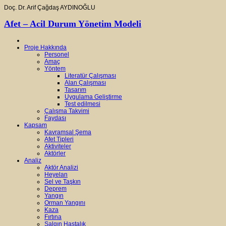
Doç. Dr. Arif Çağdaş AYDINOĞLU
Afet – Acil Durum Yönetim Modeli
Proje Hakkında
Personel
Amaç
Yöntem
Literatür Çalışması
Alan Çalışması
Tasarım
Uygulama Geliştirme
Test edilmesi
Çalışma Takvimi
Faydası
Kapsam
Kavramsal Şema
Afet Tipleri
Aktiviteler
Aktörler
Analiz
Aktör Analizi
Heyelan
Sel ve Taşkın
Deprem
Yangın
Orman Yangını
Kaza
Fırtına
Salgın Hastalık