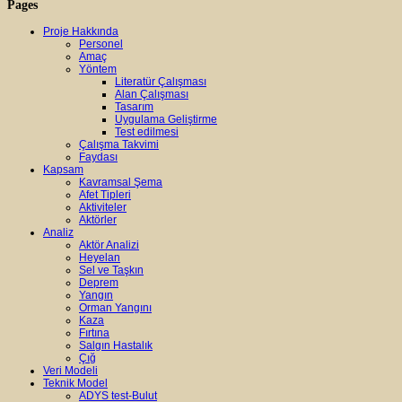
Pages
Proje Hakkında
Personel
Amaç
Yöntem
Literatür Çalışması
Alan Çalışması
Tasarım
Uygulama Geliştirme
Test edilmesi
Çalışma Takvimi
Faydası
Kapsam
Kavramsal Şema
Afet Tipleri
Aktiviteler
Aktörler
Analiz
Aktör Analizi
Heyelan
Sel ve Taşkın
Deprem
Yangın
Orman Yangını
Kaza
Fırtına
Salgın Hastalık
Çığ
Veri Modeli
Teknik Model
ADYS test-Bulut