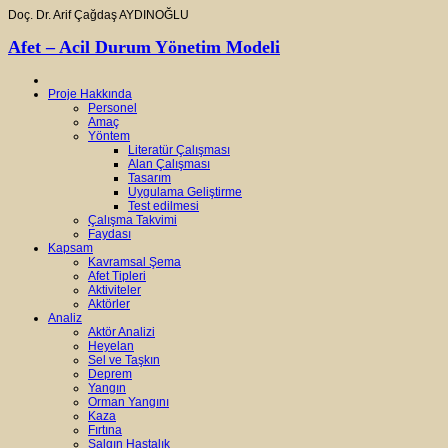
Doç. Dr. Arif Çağdaş AYDINOĞLU
Afet – Acil Durum Yönetim Modeli
Proje Hakkında
Personel
Amaç
Yöntem
Literatür Çalışması
Alan Çalışması
Tasarım
Uygulama Geliştirme
Test edilmesi
Çalışma Takvimi
Faydası
Kapsam
Kavramsal Şema
Afet Tipleri
Aktiviteler
Aktörler
Analiz
Aktör Analizi
Heyelan
Sel ve Taşkın
Deprem
Yangın
Orman Yangını
Kaza
Fırtına
Salgın Hastalık