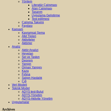
Yöntem
Literatür Çalışması
Alan Çalışması
Tasarım
Uygulama Geliştirme
Test edilmesi
Çalışma Takvimi
Faydası
Kapsam
Kavramsal Şema
Afet Tipleri
Aktiviteler
Aktörler
Analiz
Aktör Analizi
Heyelan
Sel ve Taşkın
Deprem
Yangın
Orman Yangını
Kaza
Fırtına
Salgın Hastalık
Çığ
Veri Modeli
Teknik Model
ADYS test-Bulut
ADYS-Yönetim
ADYS-Aktivite Yönetim
Uygulamalar
Archives