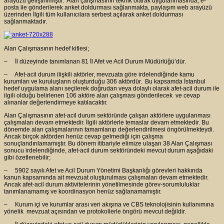
arayüzü geliştirilmiştir. Alan çalışmasının teknik olarak uygulanmasında; e-
posta ile gönderilerek anket doldurması sağlanmakta, paylaşım web arayüzü
üzerinden İlgili tüm kullanıcılara serbest açılarak anket doldurması
sağlanmaktadır.
Alan Çalışmasının hedef kitlesi;
– İl düzeyinde tanımlanan 81 İl Afet ve Acil Durum Müdürlüğü’dür.
– Afet-acil durum ilişkili aktörler, mevzuata göre irdelendiğinde kamu
kurumları ve kuruluşların oluşturduğu 306 aktördür. Bu kapsamda İstanbul
hedef uygulama alanı seçilerek doğrudan veya dolaylı olarak afet-acil durum ile
ilgili olduğu belirlenen 106 aktöre alan çalışması gönderilecek ve cevap
alınanlar değerlendirmeye katılacaktır.
Alan Çalışmasının afet-acil durum sektöründe çalışan aktörlere uygulanması
çalışmaları devam etmektedir. İlgili aktörlerle temaslar devam etmektedir. Bu
dönemde alan çalışmalarının tamamlanıp değerlendirilmesi öngörülmekteydi.
Ancak birçok aktörden henüz cevap gelmediği için çalışma
sonuçlandırılamamıştır. Bu dönem itibariyle elimize ulaşan 38 Alan Çalışması
sonucu irdelendiğinde, afet-acil durum sektöründeki mevcut durum aşağıdaki
gibi özetlenebilir;
– 5902 sayılı Afet ve Acil Durum Yönetimi Başkanlığı görevleri hakkında
kanun kapsamında ait mevzuat oluşturulması çalışmaları devam etmektedir.
Ancak afet-acil durum aktivitelerinin yönetilmesinde görev-sorumluluklar
tanımlanamamış ve koordinasyon henüz sağlanamamıştır.
– Kurum içi ve kurumlar arası veri akışına ve CBS teknolojisinin kullanımına
yönelik mevzuat açısından ve protokollerle öngörü mevcut değildir.