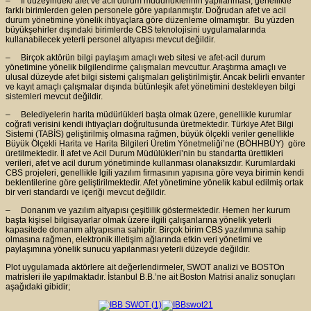
– İl düzeyindeki afet ve acil durum müdürlüklerinin yapılanması, genellikle
farklı birimlerden gelen personele göre yapılanmıştır. Doğrudan afet ve acil
durum yönetimine yönelik ihtiyaçlara göre düzenleme olmamıştır. Bu yüzden
büyükşehirler dışındaki birimlerde CBS teknolojisini uygulamalarında
kullanabilecek yeterli personel altyapısı mevcut değildir.
– Birçok aktörün bilgi paylaşım amaçlı web sitesi ve afet-acil durum
yönetimine yönelik bilgilendirme çalışmaları mevcuttur. Araştırma amaçlı ve
ulusal düzeyde afet bilgi sistemi çalışmaları geliştirilmiştir. Ancak belirli envanter
ve kayıt amaçlı çalışmalar dışında bütünleşik afet yönetimini destekleyen bilgi
sistemleri mevcut değildir.
– Belediyelerin harita müdürlükleri başta olmak üzere, genellikle kurumlar
coğrafi verisini kendi ihtiyaçları doğrultusunda üretmektedir. Türkiye Afet Bilgi
Sistemi (TABİS) geliştirilmiş olmasına rağmen, büyük ölçekli veriler genellikle
Büyük Ölçekli Harita ve Harita Bilgileri Üretim Yönetmeliği’ne (BÖHHBÜY) göre
üretilmektedir. İl afet ve Acil Durum Müdülükleri’nin bu standartta ürettikleri
verileri, afet ve acil durum yönetiminde kullanması olanaksızdır. Kurumlardaki
CBS projeleri, genellikle lgili yazılım firmasının yapısına göre veya birimin kendi
beklentilerine göre geliştirilmektedir. Afet yönetimine yönelik kabul edilmiş ortak
bir veri standardı ve içeriği mevcut değildir.
– Donanım ve yazılım altyapısı çeşitlilik göstermektedir. Hemen her kurum
başta kişisel bilgisayarlar olmak üzere ilgili çalışanlarına yönelik yeterli
kapasitede donanım altyapısına sahiptir. Birçok birim CBS yazılımına sahip
olmasına rağmen, elektronik illetişim ağlarında etkin veri yönetimi ve
paylaşımına yönelik sunucu yapılanması yeterli düzeyde değildir.
Plot uygulamada aktörlere ait değerlendirmeler, SWOT analizi ve BOSTOn
matrisleri ile yapılmaktadır. İstanbul B.B.’ne ait Boston Matrisi analiz sonuçları
aşağıdaki gibidir;