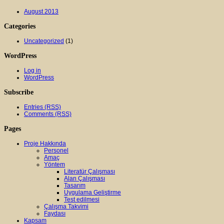
August 2013
Categories
Uncategorized
(1)
WordPress
Log in
WordPress
Subscribe
Entries (RSS)
Comments (RSS)
Pages
Proje Hakkında
Personel
Amaç
Yöntem
Literatür Çalışması
Alan Çalışması
Tasarım
Uygulama Geliştirme
Test edilmesi
Çalışma Takvimi
Faydası
Kapsam