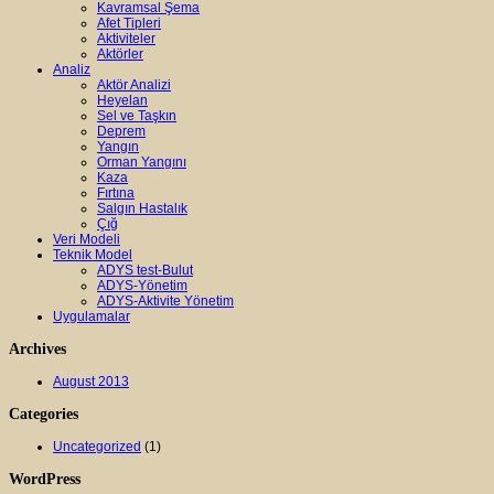
Kavramsal Şema
Afet Tipleri
Aktiviteler
Aktörler
Analiz
Aktör Analizi
Heyelan
Sel ve Taşkın
Deprem
Yangın
Orman Yangını
Kaza
Fırtına
Salgın Hastalık
Çığ
Veri Modeli
Teknik Model
ADYS test-Bulut
ADYS-Yönetim
ADYS-Aktivite Yönetim
Uygulamalar
Archives
August 2013
Categories
Uncategorized
(1)
WordPress