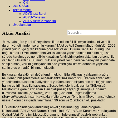
Çığ
Veri Modeli
Teknik Model
ADYS test-Bulut
ADYS-Yönetim
ADYS-Aktivite Yönetim
Uygulamalar
Aktör Analizi
Mevzuata göre yerel düzey olarak ifade edilen 81 il seviyesinde afet ve acil
durum yönetiminden sorumlu kurum, “İl Afet ve Acil Durum Müdürlüğü”dür. 2009
yılında yürürlüğe giren kanuna göre Afet ve Acil Durum Genel Müdürlüğü’ne
bağlı olarak İl Özel İdarelerinin yetkisi altında yapılandırılan bu birimler, kısa
sürede kurulmuş ve genellikle kapatılan farklı birimlerden aktarılan personel ile
yapılandırılmaktadır. Bu müdürlüklerin yeterli tecrübeye ve deneyimli personele
sahip olması, veri-bilginin yönetiminde yeterli yazılım ve donanım yapısına
sahip olup olmadığı bilinmemektedir.
Bu kapsamda aktörleri değerlendirmek için Bilgi Altyapısı yaklaşımına göre
belirlenen bileşenler temel alınarak anket hazırlanmıştır. Üretilen anket, afet
yönetiminde araştırma faaliyetlerini yürüten akademisyenlerin desteğiyle son
haline getirilmiştir. Bu kapsamda Sosyo-teknolojik yaklaşımla “Gökkuşağı
Metaforu”na gore hazırlanan Alan Çalışması; Altyapı (Carriage), Donanım
(Devices), Yazılım (Software), Veri-Bilgi (Content), Erişim Sağlama
(Service/Access), İnsan Kaynakları (Literacy) ve Yönetişim (Governance) olmak
üzere 7 konu başlığında tanımlanan 39 soru ve 2 tablodan oluşmaktadır.
İTÜ veritabanında yapılandırılmış anket geliştirme uygulama programı
kullanılarak “Afet ve Acil Durum Yönetiminde Görev Alan Kurum ve Kuruluşlarda
Coğrafi Veri Yönetimi Mevcut Durumunun İrdelenmesi” başlıklı web anket