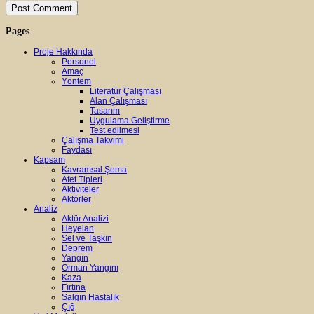
Pages
Proje Hakkında
Personel
Amaç
Yöntem
Literatür Çalışması
Alan Çalışması
Tasarım
Uygulama Geliştirme
Test edilmesi
Çalışma Takvimi
Faydası
Kapsam
Kavramsal Şema
Afet Tipleri
Aktiviteler
Aktörler
Analiz
Aktör Analizi
Heyelan
Sel ve Taşkın
Deprem
Yangın
Orman Yangını
Kaza
Fırtına
Salgın Hastalık
Çığ