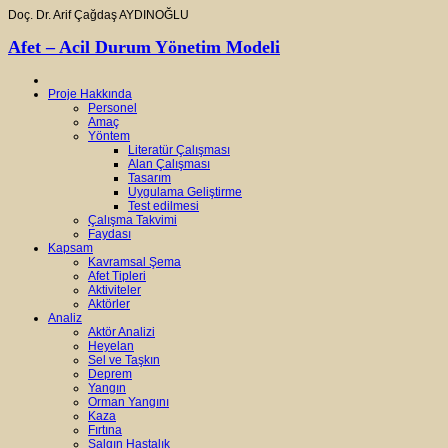
Doç. Dr. Arif Çağdaş AYDINOĞLU
Afet – Acil Durum Yönetim Modeli
Proje Hakkında
Personel
Amaç
Yöntem
Literatür Çalışması
Alan Çalışması
Tasarım
Uygulama Geliştirme
Test edilmesi
Çalışma Takvimi
Faydası
Kapsam
Kavramsal Şema
Afet Tipleri
Aktiviteler
Aktörler
Analiz
Aktör Analizi
Heyelan
Sel ve Taşkın
Deprem
Yangın
Orman Yangını
Kaza
Fırtına
Salgın Hastalık