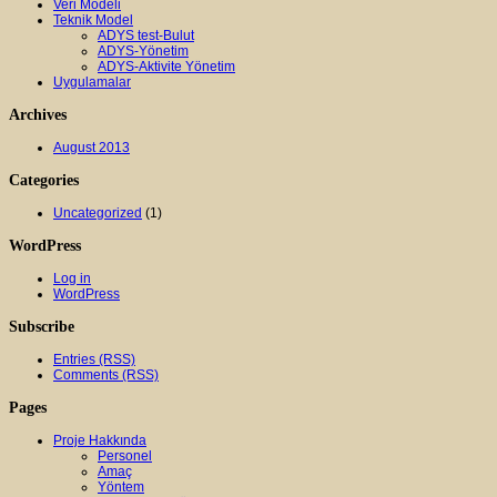
Veri Modeli
Teknik Model
ADYS test-Bulut
ADYS-Yönetim
ADYS-Aktivite Yönetim
Uygulamalar
Archives
August 2013
Categories
Uncategorized
(1)
WordPress
Log in
WordPress
Subscribe
Entries (RSS)
Comments (RSS)
Pages
Proje Hakkında
Personel
Amaç
Yöntem