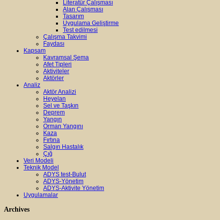
Literatür Çalışması
Alan Çalışması
Tasarım
Uygulama Geliştirme
Test edilmesi
Çalışma Takvimi
Faydası
Kapsam
Kavramsal Şema
Afet Tipleri
Aktiviteler
Aktörler
Analiz
Aktör Analizi
Heyelan
Sel ve Taşkın
Deprem
Yangın
Orman Yangını
Kaza
Fırtına
Salgın Hastalık
Çığ
Veri Modeli
Teknik Model
ADYS test-Bulut
ADYS-Yönetim
ADYS-Aktivite Yönetim
Uygulamalar
Archives