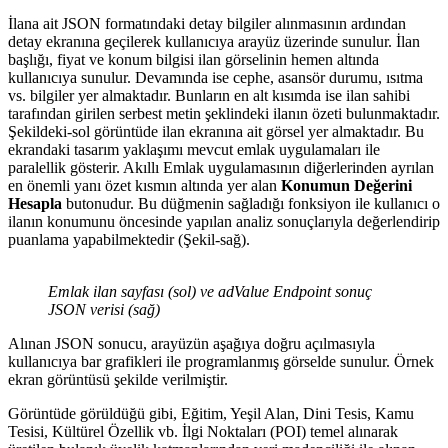
İlana ait JSON formatındaki detay bilgiler alınmasının ardından
detay ekranına geçilerek kullanıcıya arayüz üzerinde sunulur. İlan
başlığı, fiyat ve konum bilgisi ilan görselinin hemen altında
kullanıcıya sunulur. Devamında ise cephe, asansör durumu, ısıtma
vs. bilgiler yer almaktadır. Bunların en alt kısımda ise ilan sahibi
tarafından girilen serbest metin şeklindeki ilanın özeti bulunmaktadır.
Şekildeki-sol görüntüde ilan ekranına ait görsel yer almaktadır. Bu
ekrandaki tasarım yaklaşımı mevcut emlak uygulamaları ile
paralellik gösterir. Akıllı Emlak uygulamasının diğerlerinden ayrılan
en önemli yanı özet kısmın altında yer alan
Konumun Değerini
Hesapla
butonudur. Bu düğmenin sağladığı fonksiyon ile kullanıcı o
ilanın konumunu öncesinde yapılan analiz sonuçlarıyla değerlendirip
puanlama yapabilmektedir (Şekil-sağ).
Emlak ilan sayfası (sol) ve adValue Endpoint sonuç
JSON verisi (sağ)
Alınan JSON sonucu, arayüzün aşağıya doğru açılmasıyla
kullanıcıya bar grafikleri ile programlanmış görselde sunulur. Örnek
ekran görüntüsü şekilde verilmiştir.
Görüntüde görüldüğü gibi, Eğitim, Yeşil Alan, Dini Tesis, Kamu
Tesisi, Kültürel Özellik vb. İlgi Noktaları (POI) temel alınarak