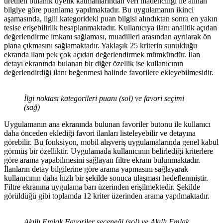
üretilen bulanık üyelik katmanlarından veri madenciliği ile alınan
bilgiye göre puanlama yapılmaktadır. Bu uygulamanın ikinci
aşamasında, ilgili kategorideki puan bilgisi alındıktan sonra en yakın
tesise erişebilirlik hesaplanmaktadır. Kullanıcıya ilanı analitik açıdan
değerlendirme imkanı sağlaması, muadilleri arasından ayrılarak ön
plana çıkmasını sağlamaktadır. Yaklaşık 25 kriterin sunulduğu
ekranda ilanı pek çok açıdan değerlendirmek mümkündür. İlan
detayı ekranında bulanan bir diğer özellik ise kullanıcının
değerlendirdiği ilanı beğenmesi halinde favorilere ekleyebilmesidir.
İlgi noktası kategorileri puanı (sol) ve favori seçimi
(sağ)
Uygulamanın ana ekranında bulunan favoriler butonu ile kullanıcı
daha önceden eklediği favori ilanları listeleyebilir ve detayına
görebilir. Bu fonksiyon, mobil alışveriş uygulamalarında genel kabul
görmüş bir özelliktir. Uygulamada kullanıcının belirlediği kriterlere
göre arama yapabilmesini sağlayan filtre ekranı bulunmaktadır.
İlanların detay bilgilerine göre arama yapmasını sağlayarak
kullanıcının daha hızlı bir şekilde sonuca ulaşması hedeflenmiştir.
Filtre ekranına uygulama barı üzerinden erişilmektedir. Şekilde
görüldüğü gibi toplamda 12 kriter üzerinden arama yapılmaktadır.
Akıllı Emlak Favoriler seçeneği (sol) ve Akıllı Emlak