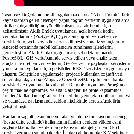
Taşınmaz Değerleme mobil uygulaması olarak “Akıllı Emlak”, farklı
kaynaklardan gelen heterojen yapılı coğrafi verilerin uygulamalarda
birlikte çalışabilirliğine yönelik çalışma olarak Pendik için
geliştirilmiştir. Akıllı Emlak uygulaması, açık kaynak kodlu
veritabanlarında (PostgreSQL) yer alan coğrafi veri setleri ve
servislerinin, web servis ile servis edilmesi ve analiz sonuçlarının
Android ortamında mobil kullanıcıya sunulması işlemlerini
gerçekleştirir. Akıllı Emlak uygulaması, şekildeki mimaride
PostreSQL+GIS veritabanında servis edilen veya analiz işlem
araçları ile üretilen veri setlerini, GeoServer ile paylaşılan servislerin
yanısıra bu uygulama için geliştirilen REST servislerle uygulamaya
ulaştırır. Geliştirilen uygulamada, projede kullanılan coğrafi veri
setleri dışında, GoogleMaps ve OpenStreetMap gibi temel harita
servisleri de uygulamada kullanılır. Bu mobil uygulama örneğinde,
çeşitli makine öğrenmesi ve analiz araçları ile proje kapsamında
üretilen/ kullanılan coğrafi veri setlerinin işlenerek mobil kullanıcıya
ve vatandaşa paylaşımında şablon niteliğinde ücretsiz/açık ürün
geliştirilmiştir.
Haritanın sağ alt kesiminde yer alan yenileme fonksiyonu seçeneği
(beyaz daire şeklinde) kullanıcının ilanları yeniden yüklemesini
sağlamaktadır. İlan verileri proje kapsamında geliştirilen REST
servis üzerinden sunulmaktadır. İlanlara ait konumlar X,Y şeklinde