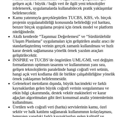
gelişen açık / büyük / bağlı veri ile ilgili yeni teknolojiler
irdelenerek, uygulamalarda kullanabilecek pratik yaklaşımlar
belirlenecektir.
Kamu yatırımıyla gerçekleştirilen TUCBS, KBS, vb. birçok
projenin uygulanabilirliği konusunda belirlediği yol haritası,
benzer birçok uygulama projesi için örnek model ve platform
niteliğindedir.
Akıllı kentlerde “Taşınmaz Değerlemesi” ve “Sürdürülebilir
Ulaşım Planlama” uygulamaları için geliştirilen analiz aracı ile
standartlaştırılmış verinin gerçek zamanlı kullanılması ve hızlı
karar destek sağlamasına yönelik örnek yazılım araçları
geliştirilecektir.
INSPIRE ve TUCBS’de öngörülen UML/GML veri değişim
formatlarının optimum tasarımı ve kullanımının yanı sıra,
gelişen teknolojilerin paralelinde hangi coğrafi veri setinin,
hangi açık veri kodlama dili ile birlikte çalışabilirliğine yönelik
örnek yaklaşımın belirlenmesidir.
Geleneksel metotların dışında, büyük hacimdeki ve farklı
kaynaklardan gelen büyük coğrafi verinin sorgulanması ve
etkin bilgi çıkarımında, destek vektör makineleri ve karar
ağaçları algoritmaları gibi ileri konumsal analiz yöntemlerinin
kullanılması.
Üretilen web coğrafi veri (harita) servislerinin kamu, özel
sektör ve halk katılımı sağlanarak kullanımının kolaylaşması,
heterojen yapıdaki farklı kaynaklardan gelen kalitatif ve