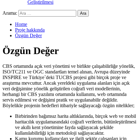
Geliştirilmesi
Arama:
Home
Proje hakkında
Özgün Değer
Özgün Değer
CBS ortamında açık veri yönetimi ve birlikte çalışabilirliğe yönelik,
ISO/TC211 ve OGC standartları temel alınan, Avrupa düzeyinde
INSPIRE ve Türkiye`deki TUCBS projesi gibi birçok proje ve
araştırma mevcuttur. Ancak yereldeki uygulama alanları için açık
veri değişimine yönelik geliştirilen coğrafi veri modellerinin,
herhangi bir CBS yazılımı ortamında kullanımı, web ortamında
servis edilmesi ve değişimi pratik ve uygulanabilir değildir.
Böylelikle projenin hedefleri itibariyle sağlayacağı özgün nitelikler;
Birbirinden bağımsız harita altlıklarında, birçok web ve mobil
haritacılık uygulamasındaki coğrafi verilerin, bütünleştirilmesi
ve akıllı kent yönetimine fayda sağlayacak şekilde
kullanılabilirliği için metodoloji sağlayacaktır.
Kamu kurumu kullanıcıları ve ilgili sektör çalışanları için